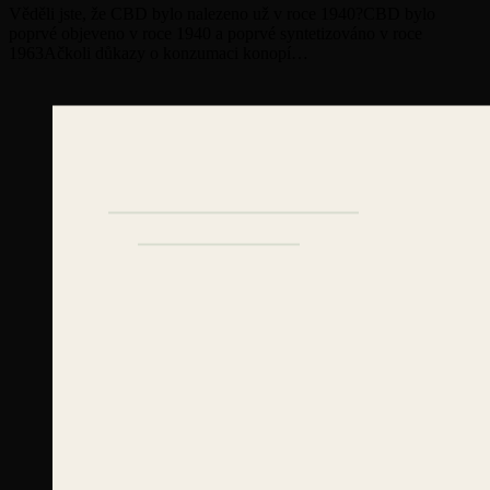
Věděli jste, že CBD bylo nalezeno už v roce 1940?CBD bylo
poprvé objeveno v roce 1940 a poprvé syntetizováno v roce
1963Ačkoli důkazy o konzumaci konopí…