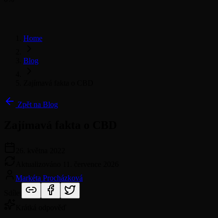
Home
Blog
Zajímavá fakta o CBD
Zpět na Blog
Zajímavá fakta o CBD
26. května 2022
Aktualizováno
11. července 2026
Markéta Procházková
Sdílet
Krátká odpověď