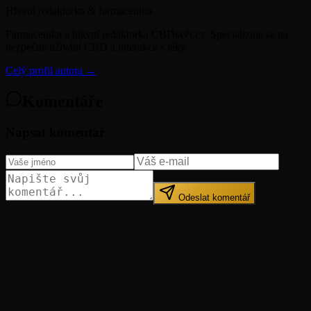
Hlavní redaktorka & farmaceutka
Farmaceutka a hlavní redaktorka CBDsvět.cz. Specializuje se na
bezpečné užívání CBD a interakce s léky.
Celý profil autora →
Komentáře
Napsat komentář
Odeslat komentář