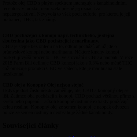
Protože olej CBD s plným spektrem interaguje s kanabinoidními
receptory v mozku, není zcela přesné jej označit za
nepatergoaktivní. Nevyvolá to však pocit euforie, pro kterou je její
bratranec, THC, tak známý.
CBD pocházející z konopí např. technického, je stejná
sloučenina jako CBD pocházející z marihuany.
CBD je stejné bez ohledu na to, odkud pochází, ať už jde o
průmyslové konopí nebo marihuanu. Některé kmeny konopí
poskytují vyšší procento THC ve srovnání s CBD a naopak. V roce
2018 Farm Bill definuje CBD konopí jako s 0,3% nebo méně THC,
což omezuje produkci CBD ve státech, kde je marihuana stále
nezákonná.
CBD olej a Konopný Olej nejsou stejné
I když je dost často někdo zaměňuje, olej CBD a konopný olej se
liší. Zatímco oba pocházejí z konopí, CBD pochází většinou přímo z
květů nebo pupenů – ačkoli konopné rostlinné extrakty používají
celou rostlinu. Konopný olej ze semen konopí je naopak odvozen
pouze ze semen rostliny a neobsahuje žádné kanabinoidy.
Související články