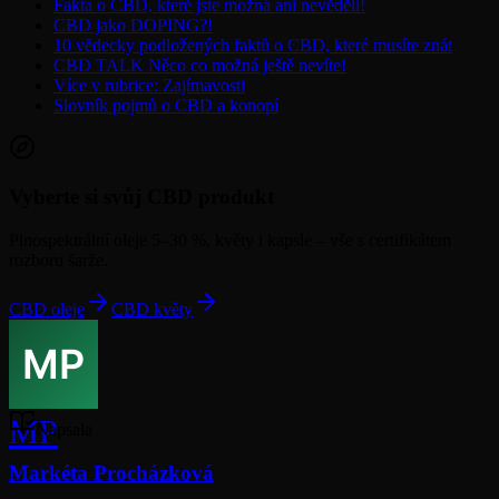
Fakta o CBD, které jste možná ani nevěděli!
CBD jako DOPING?!
10 vědecky podložených faktů o CBD, které musíte znát
CBD TALK Něco co možná ještě nevíte!
Více v rubrice: Zajímavosti
Slovník pojmů o CBD a konopí
Vyberte si svůj CBD produkt
Plnospektrální oleje 5–30 %, květy i kapsle – vše s certifikátem
rozboru šarže.
CBD oleje
CBD květy
MP
Napsala
Markéta Procházková