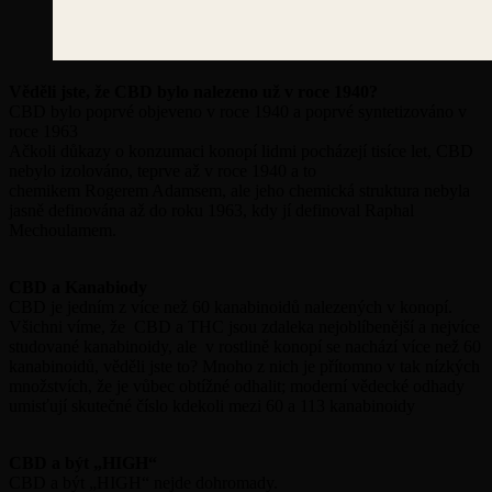
Věděli jste, že CBD bylo nalezeno už v roce 1940?
CBD bylo poprvé objeveno v roce 1940 a poprvé syntetizováno v
roce 1963
Ačkoli důkazy o konzumaci konopí lidmi pocházejí tisíce let, CBD
nebylo izolováno, teprve až v roce 1940 a to
chemikem Rogerem Adamsem, ale jeho chemická struktura nebyla
jasně definována až do roku 1963, kdy jí definoval Raphal
Mechoulamem.
CBD a Kanabiody
CBD je jedním z více než 60 kanabinoidů nalezených v konopí.
Všichni víme, že CBD a THC jsou zdaleka nejoblíbenější a nejvíce
studované kanabinoidy, ale v rostlině konopí se nachází více než 60
kanabinoidů, věděli jste to? Mnoho z nich je přítomno v tak nízkých
množstvích, že je vůbec obtížné odhalit; moderní vědecké odhady
umisťují skutečné číslo kdekoli mezi 60 a 113 kanabinoidy
CBD a být „HIGH“
CBD a být „HIGH“ nejde dohromady.