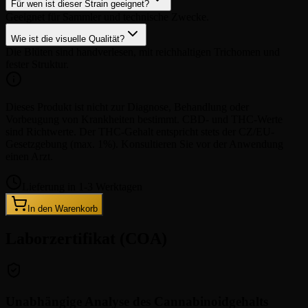
Für wen ist dieser Strain geeignet?
Geeignet für Sammler und technische Zwecke.
Wie ist die visuelle Qualität?
Die Blüten sind handverlesen, mit reichhaltigen Trichomen und
fester Struktur.
Dieses Produkt ist nicht zur Diagnose, Behandlung oder
Vorbeugung von Krankheiten bestimmt. CBD- und THC-Werte
sind Richtwerte. Der THC-Gehalt entspricht stets der CZ/EU-
Gesetzgebung (max. 1%). Konsultieren Sie vor der Anwendung
einen Arzt.
Lieferung in 1-3 Werktagen
In den Warenkorb
Laborzertifikat (COA)
Unabhängige Analyse des Cannabinoidgehalts