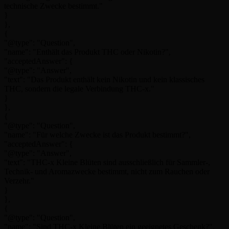
technische Zwecke bestimmt."
}
},
{
"@type": "Question",
"name": "Enthält das Produkt THC oder Nikotin?",
"acceptedAnswer": {
"@type": "Answer",
"text": "Das Produkt enthält kein Nikotin und kein klassisches
THC, sondern die legale Verbindung THC-x."
}
},
{
"@type": "Question",
"name": "Für welche Zwecke ist das Produkt bestimmt?",
"acceptedAnswer": {
"@type": "Answer",
"text": "THC-x Kleine Blüten sind ausschließlich für Sammler-,
Technik- und Aromazwecke bestimmt, nicht zum Rauchen oder
Verzehr."
}
},
{
"@type": "Question",
"name": "Sind THC-x Kleine Blüten ein geeignetes Geschenk?",