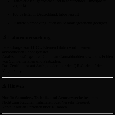
Handverlesen, getrocknet und in schützender Atmosphäre
verpackt
100 % legal in Deutschland, laborgeprüft
Diskrete Verpackung, auch als Sammlergeschenk geeignet
🔬 Laboruntersuchung
Jede Charge von THC-x Kleinen Blüten wird in einem
akkreditierten Labor getestet.
Analysen bestätigen den Gehalt an Cannabinoiden sowie das Fehlen
von Schwermetallen und Pestiziden.
Das Zertifikat ist auf Anfrage oder über den QR-Code auf der
Verpackung erhältlich.
⚠️ Hinweis
Nur für
Sammler-, Technik- und Aromazwecke
bestimmt.
Nicht zum Rauchen, Inhalieren oder Verzehr geeignet.
Verkauf nur an Personen über 18 Jahren.