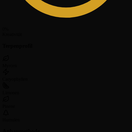
0
%
Kreativität
Terpenprofil
Myrcen
Caryophyllen
Limonen
Pinene
Humulen
Anbaumethode