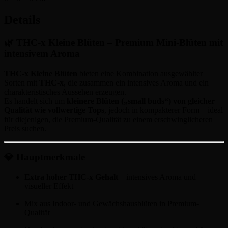
Details
🌿 THC-x Kleine Blüten – Premium Mini-Blüten mit
intensivem Aroma
THC-x Kleine Blüten
bieten eine Kombination ausgewählter
Sorten mit
THC-x
, die zusammen ein intensives Aroma und ein
charakteristisches Aussehen erzeugen.
Es handelt sich um
kleinere Blüten („small buds“) von gleicher
Qualität wie vollwertige Tops
, jedoch in kompakterer Form – ideal
für diejenigen, die Premium-Qualität zu einem erschwinglicheren
Preis suchen.
💎 Hauptmerkmale
Extra hoher THC-x Gehalt
– intensives Aroma und
visueller Effekt
Mix aus Indoor- und Gewächshausblüten in Premium-
Qualität