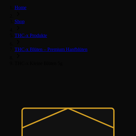
Home
Shop
THC-x Produkte
THC-x Blüten – Premium Hanfblüten
THC-x Kleine Blüten 5g
THC-x květy
Všechny THC-x produkty