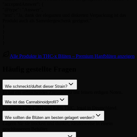
"acceptedAnswer": {
"@type": "Answer",
"text": "Ja, dank der eleganten und diskreten Verpackung ist das
Produkt auch als Sammlergeschenk geeignet."
}
}
]
}
Alle Produkte in THC-x Blüten – Premium Hanfblüten anzeigen
Häufig gestellte Fragen
Wie schmeckt/duftet dieser Strain?
Er hat ein erfrischendes Zitrusaroma mit feinen erdigen Noten.
Wie ist das Cannabinoidprofil?
Es enthält 12% CBD und 0,8% THC, legal in Deutschland.
Wie sollten die Blüten am besten gelagert werden?
Lagern Sie sie trocken und dunkel, idealerweise in einem
geschlossenen Behälter.