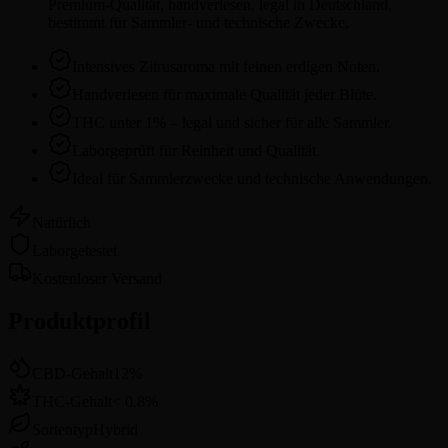
Premium-Qualität, handverlesen, legal in Deutschland,
bestimmt für Sammler- und technische Zwecke.
Intensives Zitrusaroma mit feinen erdigen Noten.
Handverlesen für maximale Qualität jeder Blüte.
THC unter 1% – legal und sicher für alle Sammler.
Laborgeprüft für Reinheit und Qualität.
Ideal für Sammlerzwecke und technische Anwendungen.
Natürlich
Laborgetestet
Kostenloser Versand
Produktprofil
CBD-Gehalt
12
%
THC-Gehalt
<
0.8
%
Sortentyp
Hybrid