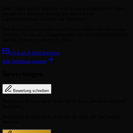
Jede Charge unserer Produkte wird in einem akkreditierten Labor
geprüft. Das Zertifikat bestätigt den tatsächlichen
Cannabinoidgehalt, Reinheit und Sicherheit.
Das aktuelle Laborzertifikat dieser Charge senden wir auf Anfrage.
Schreiben Sie uns die Chargennummer von der Produktverpackung
und Sie erhalten umgehend das PDF.
COA per E-Mail anfordern
Alle Zertifikate ansehen
Bewertungen
Bewertung schreiben
Noch keine Bewertungen. Seien Sie der Erste, der dieses Produkt
bewertet!
Noch keine Bewertungen. Seien Sie der Erste, der das Produkt
bewertet.