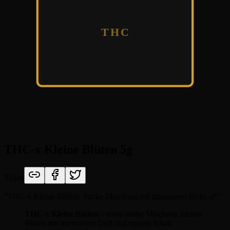
THC
THC-x Kleine Blüten 5g
Teilen
“
THC-x Kleine Blüten: Starke Mischung mit intensivem Duft! 🌿
”
THC-x Kleine Blüten
– extra starke Mischung kleiner
Blüten mit intensivem Duft und reinem Inhalt.