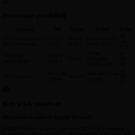
Porovnání produktů
Produkt
Síla
Forma
Účinek
Cena
od
CBD květy (odrůdy s
CBD 5–
Sušené
Plný terpenový
149
bohatými terpeny)
20 %
květy
profil odrůdy
Kč/g
Přesné
od
CBD olej
5–30 %
Kapky
dávkování,
390
plnospektrální
CBD
dlouhá výdrž
Kč
od
10–25 mg
Diskrétní formát
CBD gummies
Bonbóny
299
CBD/ks
na cesty
Kč
Kdy a jak používat
Přecházíte z vape na legální formát?
Nejbližší náhradou za aroma vapes jsou CBD květy s výrazným
terpenovým profilem; pro rutinu s přesným dávkováním zvolte olej