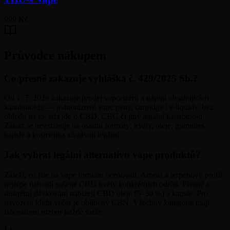
999 Kč
Průvodce nákupem
Co přesně zakazuje vyhláška č. 429/2025 Sb.?
Od 1. 7. 2026 zakazuje prodej vaporizérů a náplní obsahujících
kanabinoidy — jednorázové vape peny, cartridge i e-liquidy, bez
ohledu na to, zda jde o CBD, CBG či jiný legální kanabinoid.
Zákaz se nevztahuje na ostatní formáty: květy, oleje, gummies,
kapsle a kosmetika zůstávají legální.
Jak vybrat legální alternativu vape produktů?
Záleží, co jste na vape formátu oceňovali. Aroma a terpenový profil
nejlépe nahradí sušené CBD květy konkrétních odrůd. Přesné a
diskrétní dávkování nabízejí CBD oleje (5–30 %) a kapsle. Pro
navození klidu večer je oblíbený CBN. Všechny kategorie mají
laboratorní rozbor každé šarže.