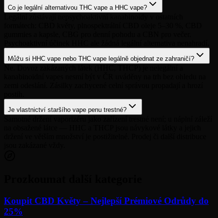
Co je legální alternativou THC vape a HHC vape?
Legální zůstávají nepsychoaktivní kanabinoidy v ostatních
formátech: CBD květy, plnospektrální CBD oleje 5–30 %, CBD
gummies a kapsle, CBG pro denní pohodu a CBN pro večer.
Psychoaktivní účinek HHC ale žádná legální alternativa nenahradí.
Můžu si HHC vape nebo THC vape legálně objednat ze zahraničí?
Ne. Dovoz zakázaných látek (HHC, THCP) je nelegální a
kanabinoidní vapes nesmí být v ČR uváděny na trh bez ohledu na
zemi odeslání. Zásilky zachycené celní správou propadají a hrozí
postih.
Je vlastnictví staršího vape penu trestné?
Samotné držení vaporizéru jako zařízení trestné není; u náplní záleží
na obsažené látce — HHC a THCP jsou návykové látky a jejich
držení ve větším množství je postižitelné. Prodej či další distribuce
jsou zakázané vždy.
Prozkoumat další kategorie
Koupit CBD Květy – Nejlepší Prémiové Odrůdy do
25%