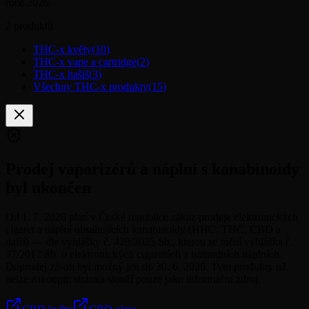
roce 2026.
2
produktů
THC-x květy
(
10
)
THC-x vape a cartridge
(
2
)
THC-x hašiš
(
3
)
Všechny THC-x produkty
(
15
)
Prodej vaporizérů a náplní s kanabinoidy
byl ukončen
Od 1. 7. 2026 platí v České republice zákaz prodeje elektronických
cigaret a náplní obsahujících kanabinoidy (HHC, THC, CBD a
další) — dle vyhlášky č. 429/2025 Sb., kterou se mění vyhláška č.
37/2017 Sb. o elektronických cigaretách a náhradních náplních.
Doprodej zásob byl možný jen do 30. 6. 2026. Tyto produkty už
nelze zakoupit; stránka slouží pouze jako informační zdroj.