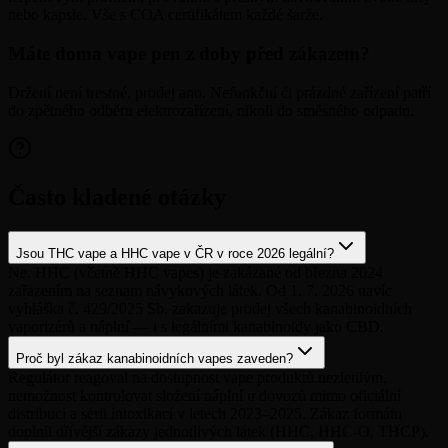
nebo kapsle. Vše s COA certifikátem každé šarže.
Máte doma vape pen z doby před zákazem?
Držení není trestné, prodej ano. Nefunkční či prázdné zařízení patří
do zpětného odběru elektrozařízení, nikoli do směsného odpadu.
Často kladené otázky
Jsou THC vape a HHC vape v ČR v roce 2026 legální?
Ne. HHC (včetně HHC vapes) je zakázané od března 2024
zařazením na seznam návykových látek. Od 1. 7. 2026 navíc
vyhláška č. 429/2025 Sb. zakazuje prodej všech kanabinoidních
vaporizérů a náplní — i s legálními kanabinoidy jako CBD.
Proč byl zákaz kanabinoidních vapes zaveden?
Regulátor reagoval na dostupnost vape produktů nezletilým,
nemožnost kontrolovat složení náplní u dovozů mimo oficiální
distribuci a sérii intoxikací v letech 2023–2025. Zákaz formátu
doplnil dřívější zákazy jednotlivých látek (HHC, HHC-O, THCP).