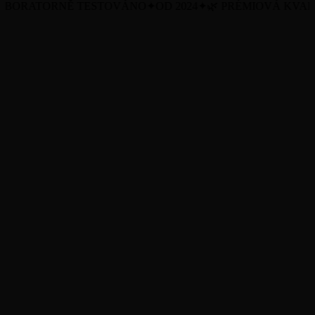
BORATORNĚ TESTOVÁNO
✦
OD 2024
✦
🌿 PRÉMIOVÁ KVALI
Všechny produkty
O nás
Blog
Certifikáty (COA)
Obchodní podmínky
Ochrana osobních údajů
Zásady cookies
Doprava a vrácení