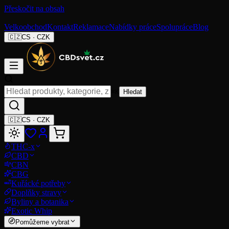
Přeskočit na obsah
Velkoobchod
Kontakt
Reklamace
Nabídky práce
Spolupráce
Blog
🇨🇿
CS
·
CZK
⌘K
Hledat
🇨🇿
CS
·
CZK
THC-x
CBD
CBN
CBG
Kuřácké potřeby
Doplňky stravy
Byliny a botanika
Exotic Whip
Pomůžeme vybrat