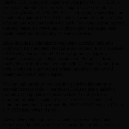
Hledáte THC vape, HHC vape nebo vape pen? Od 1. 7. 2026 je
prodej kanabinoidních vaporizérů a náplní v České republice
zakázán vyhláškou č. 429/2025 Sb. — a to včetně vapes s legálními
kanabinoidy, jako je CBD. HHC bylo zakázáno už v březnu 2024
zařazením na seznam návykových látek. Tato stránka proto neslouží
k prodeji vapes, ale vysvětluje, co přesně platí, a ukazuje, které
legální kanabinoidní produkty v nabídce zůstávají.
Zákaz dopadá na jednorázové vape peny, cartridge i náplně s
jakýmkoliv kanabinoidem. Netýká se ale ostatních formátů: sušené
CBD květy, plnospektrální CBD oleje, gummies, kapsle a
kosmetika zůstávají plně legální a skladem. Pokud jste dosud
používali vape kvůli aroma terpenů, nejbližší legální volbou jsou
květy s bohatým terpenovým profilem; pro přesné dávkování
kanabinoidů slouží oleje a kapsle.
Všechny naše produkty procházejí nezávislým laboratorním
testováním každé šarže — certifikát (COA) najdete u každého
produktu. Nakupujete tak s jistotou složení i čistoty, kterou
anonymní prodejci „legálních vapes“ z tržišť a sociálních sítí
nabídnout nemohou. Pozor: nabídky HHC či THC vapes v ČR po
1. 7. 2026 jsou nelegální prodej.
Níže najdete přehled toho, co se změnilo, srovnání legálních
alternativ a odpovědi na nejčastější otázky kolem zákazu vapes v