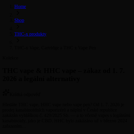
Home
Shop
THC-x produkty
THC-x Vape, Cartridge a THC x Vape Pen
Kolekce
THC vape & HHC vape – zákaz od 1. 7.
2026 a legální alternativy
Krátká odpověď
Hledáte THC vape, HHC vape nebo vape pen? Od 1. 7. 2026 je
prodej kanabinoidních vaporizérů a náplní v České republice
zakázán vyhláškou č. 429/2025 Sb. — a to včetně vapes s legálními
kanabinoidy, jako je CBD. HHC bylo zakázáno už v březnu 2024
zařazením…