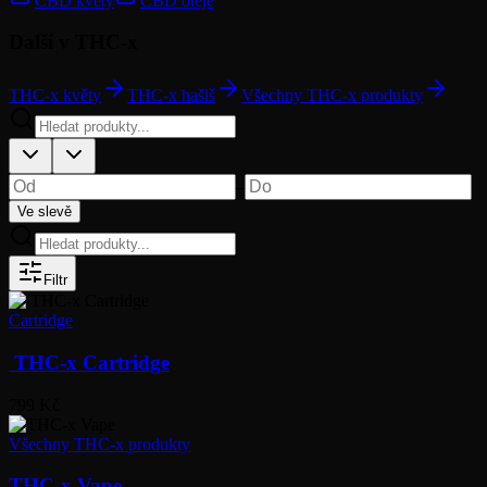
CBD květy
CBD oleje
Další v THC-x
THC-x květy
THC-x hašiš
Všechny THC-x produkty
–
Ve slevě
Filtr
Cartridge
THC-x Cartridge
799 Kč
Všechny THC-x produkty
THC-x Vape