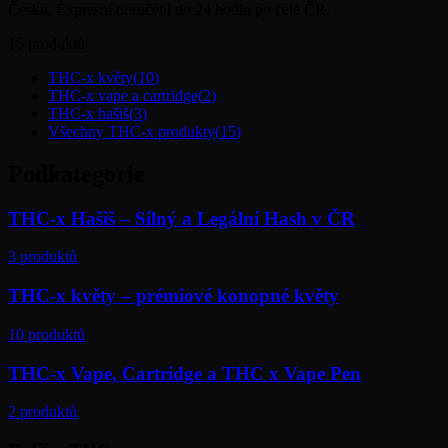
Česku. Expresní doručení do 24 hodin po celé ČR.
15
produktů
THC-x květy
(
10
)
THC-x vape a cartridge
(
2
)
THC-x hašiš
(
3
)
Všechny THC-x produkty
(
15
)
Podkategorie
THC-x Hašiš – Silný a Legální Hash v ČR
3
produktů
THC-x květy – prémiové konopné květy
10
produktů
THC-x Vape, Cartridge a THC x Vape Pen
2
produktů