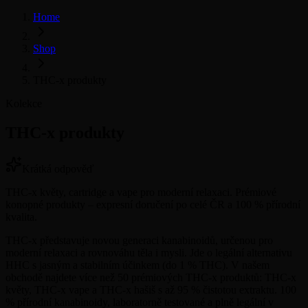
Home
Shop
THC-x produkty
Kolekce
THC-x produkty
Krátká odpověď
THC-x květy, cartridge a vape pro moderní relaxaci. Prémiové
konopné produkty – expresní doručení po celé ČR a 100 % přírodní
kvalita.
THC-x představuje novou generaci kanabinoidů, určenou pro
moderní relaxaci a rovnováhu těla i mysli. Jde o legální alternativu
HHC s jasným a stabilním účinkem (do 1 % THC). V našem
obchodě najdete více než 50 prémiových THC-x produktů: THC-x
květy, THC-x vape a THC-x hašiš s až 95 % čistotou extraktu. 100
% přírodní kanabinoidy, laboratorně testované a plně legální v