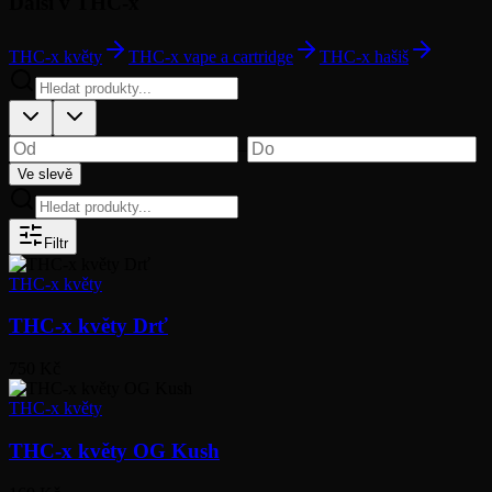
Další v THC-x
THC-x květy
THC-x vape a cartridge
THC-x hašiš
–
Ve slevě
Filtr
THC-x květy
THC-x květy Drť
750 Kč
THC-x květy
THC-x květy OG Kush