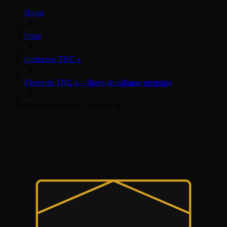
Home
Shop
productos THC-x
Flores de THC-x – flores de cáñamo premium
THC-x Pequeños Capullos 5g
THC-x květy
Všechny THC-x produkty