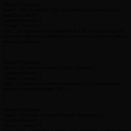
"@type": "Question",
"name": "¿Es el producto THC-x Pequeños Capullos legal en la
República Checa?",
"acceptedAnswer": {
"@type": "Answer",
"text": "Sí, el producto con contenido de THC-x es legal según la
legislación vigente de la República Checa y está destinado a fines de
colección y técnicos."
}
},
{
"@type": "Question",
"name": "¿Contiene el producto THC o nicotina?",
"acceptedAnswer": {
"@type": "Answer",
"text": "El producto no contiene nicotina ni THC convencional,
contiene el compuesto legal THC-x."
}
},
{
"@type": "Question",
"name": "¿Para qué fines está destinado el producto?",
"acceptedAnswer": {
"@type": "Answer",
"text": "THC-x Pequeños Capullos están destinados exclusivamente