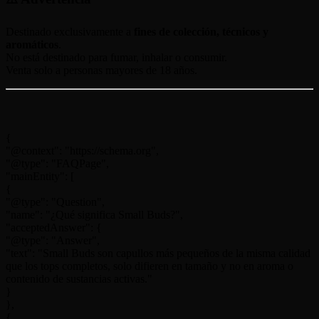
Destinado exclusivamente a
fines de colección, técnicos y
aromáticos
.
No está destinado para fumar, inhalar o consumir.
Venta solo a personas mayores de 18 años.
{
"@context": "https://schema.org",
"@type": "FAQPage",
"mainEntity": [
{
"@type": "Question",
"name": "¿Qué significa Small Buds?",
"acceptedAnswer": {
"@type": "Answer",
"text": "Small Buds son capullos más pequeños de la misma calidad
que los tops completos, solo difieren en tamaño y no en aroma o
contenido de sustancias activas."
}
},
{