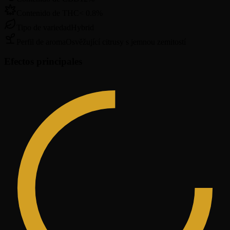
Contenido de THC
<
0.8
%
Tipo de variedad
Hybrid
Perfil de aroma
Osvěžující citrusy s jemnou zemitostí
Efectos principales