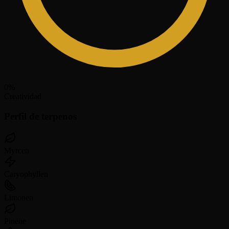
0
%
Creatividad
Perfil de terpenos
Myrcen
Caryophyllen
Limonen
Pinene