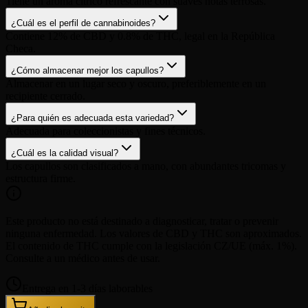
Tiene un aroma cítrico refrescante con suaves notas terrosas.
¿Cuál es el perfil de cannabinoides?
Contiene 12% de CBD y 0.8% de THC, legal en la República
Checa.
¿Cómo almacenar mejor los capullos?
Almacenar en un lugar seco y oscuro, preferiblemente en un
recipiente cerrado.
¿Para quién es adecuada esta variedad?
Adecuada para coleccionistas y fines técnicos.
¿Cuál es la calidad visual?
Los capullos son clasificados a mano, con abundantes tricomas y
estructura firme.
Este producto no está destinado a diagnosticar, tratar o prevenir
ninguna enfermedad. Los valores de CBD y THC son aproximados.
El contenido de THC cumple con la legislación CZ/UE (máx. 1%).
Consulte a un médico antes de usar.
Entrega en 1-3 días laborables