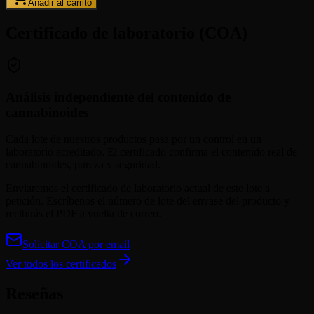
Añadir al carrito
Certificado de laboratorio (COA)
Análisis independiente del contenido de
cannabinoides
Cada lote de nuestros productos pasa por un control en un
laboratorio acreditado. El certificado confirma el contenido real de
cannabinoides, pureza y seguridad.
Enviaremos el certificado de laboratorio actual de este lote a
petición. Escríbenos el número de lote del envase del producto y
recibirás el PDF a vuelta de correo.
Solicitar COA por email
Ver todos los certificados
Reseñas