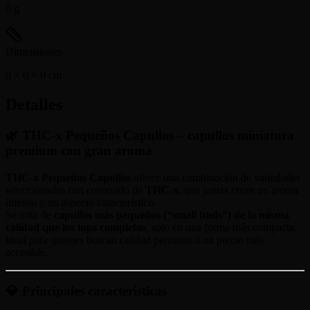
0
g
Dimensiones
0 × 0 × 0
cm
Detalles
🌿 THC-x Pequeños Capullos – capullos miniatura
premium con gran aroma
THC-x Pequeños Capullos
ofrece una combinación de variedades
seleccionadas con contenido de
THC-x
, que juntas crean un aroma
intenso y un aspecto característico.
Se trata de
capullos más pequeños (“small buds”) de la misma
calidad que los tops completos
, solo en una forma más compacta,
ideal para quienes buscan calidad premium a un precio más
accesible.
💎 Principales características