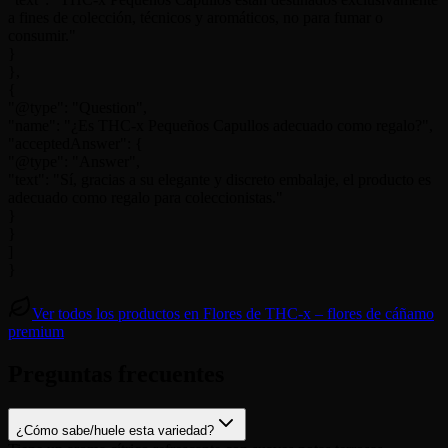
a fines de colección, técnicos y aromáticos, no para fumar o
consumir."
}
},
{
"@type": "Question",
"name": "¿Es THC-x Pequeños Capullos adecuado como regalo?",
"acceptedAnswer": {
"@type": "Answer",
"text": "Sí, gracias a su elegante y discreto embalaje, el producto es
adecuado como regalo para coleccionistas."
}
}
]
}
Ver todos los productos en Flores de THC-x – flores de cáñamo
premium
Preguntas frecuentes
¿Cómo sabe/huele esta variedad?