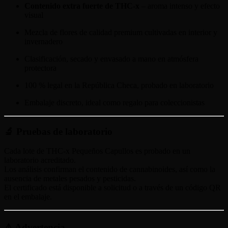
Contenido extra fuerte de THC-x
– aroma intenso y efecto
visual
Mezcla de flores de calidad premium cultivadas en interior y
invernadero
Clasificación, secado y envasado a mano en atmósfera
protectora
100 % legal en la República Checa, probado en laboratorio
Embalaje discreto, ideal como regalo para coleccionistas
🔬 Pruebas de laboratorio
Cada lote de THC-x Pequeños Capullos es probado en un
laboratorio acreditado.
Los análisis confirman el contenido de cannabinoides, así como la
ausencia de metales pesados y pesticidas.
El certificado está disponible a solicitud o a través de un código QR
en el embalaje.
⚠️ Advertencia