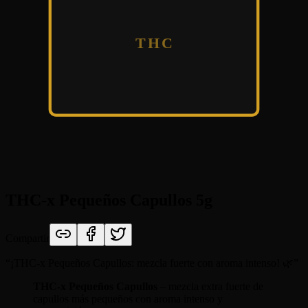
THC
THC-x Pequeños Capullos 5g
Compartir
“
¡THC-x Pequeños Capullos: mezcla fuerte con aroma intenso! 🌿
”
THC-x Pequeños Capullos
– mezcla extra fuerte de
capullos más pequeños con aroma intenso y