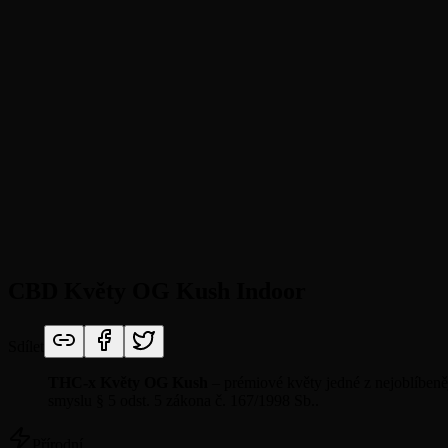
CBD Květy OG Kush Indoor
Sdílet
THC-x Květy OG Kush
– prémiové květy jedné z nejoblíbe
smyslu § 5 odst. 5 zákona č. 167/1998 Sb..
Přírodní