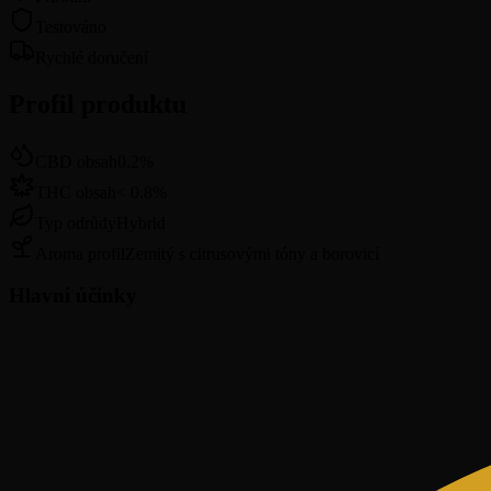
Testováno
Rychlé doručení
Profil produktu
CBD obsah
0.2
%
THC obsah
<
0.8
%
Typ odrůdy
Hybrid
Aroma profil
Zemitý s citrusovými tóny a borovicí
Hlavní účinky