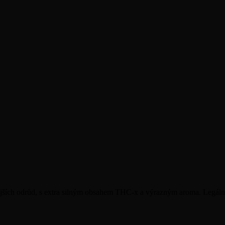
nějších odrůd, s extra silným obsahem THC-x a výrazným aroma. Legál