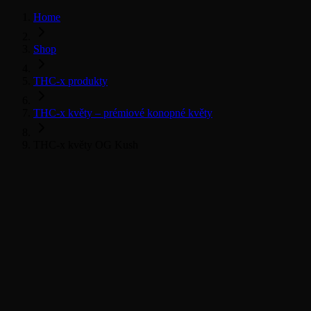
Home
Shop
THC-x produkty
THC-x květy – prémiové konopné květy
THC-x květy OG Kush
THC-x květy
Všechny THC-x produkty