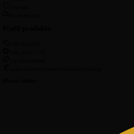
Testováno
Rychlé doručení
Profil produktu
CBD obsah
20
%
THC obsah
<
0.5
%
Typ odrůdy
Hybrid
Aroma profil
Silně citrusové s borovicovými tóny
Hlavní účinky