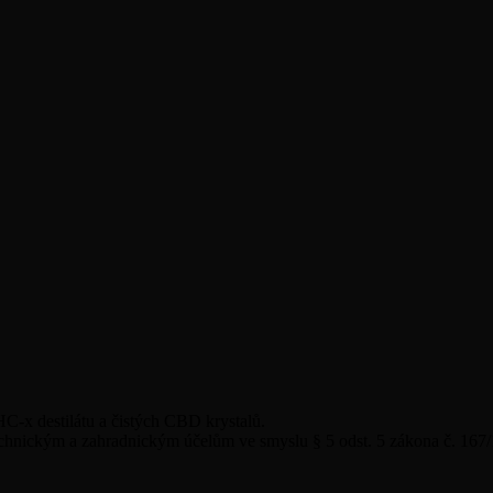
C-x destilátu a čistých CBD krystalů.
 technickým a zahradnickým účelům ve smyslu § 5 odst. 5 zákona č. 167