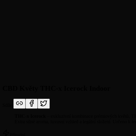
CBD Květy THC-x Icerock Indoor
Sdílet
THC-x Icerock
– exkluzivní kombinace prémiových květů, TH
Extra silné aroma, luxusní vzhled a legální složení. Určeno k
Přírodní