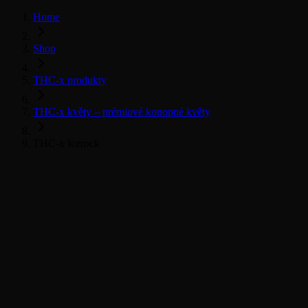
Home
Shop
THC-x produkty
THC-x květy – prémiové konopné květy
THC-x Icerock
THC-x květy
Všechny THC-x produkty