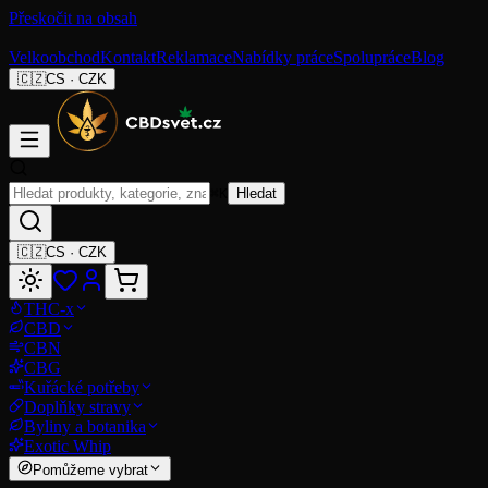
Přeskočit na obsah
Velkoobchod
Kontakt
Reklamace
Nabídky práce
Spolupráce
Blog
🇨🇿
CS
·
CZK
⌘K
Hledat
🇨🇿
CS
·
CZK
THC-x
CBD
CBN
CBG
Kuřácké potřeby
Doplňky stravy
Byliny a botanika
Exotic Whip
Pomůžeme vybrat