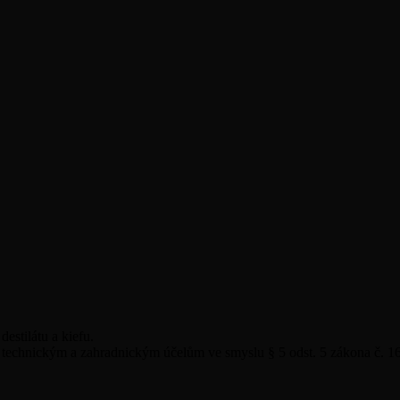
estilátu a kiefu.
 k technickým a zahradnickým účelům ve smyslu § 5 odst. 5 zákona č. 1