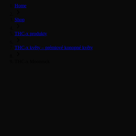
Home
Shop
THC-x produkty
THC-x květy – prémiové konopné květy
THC-x Moonrock
THC-x květy
Všechny THC-x produkty