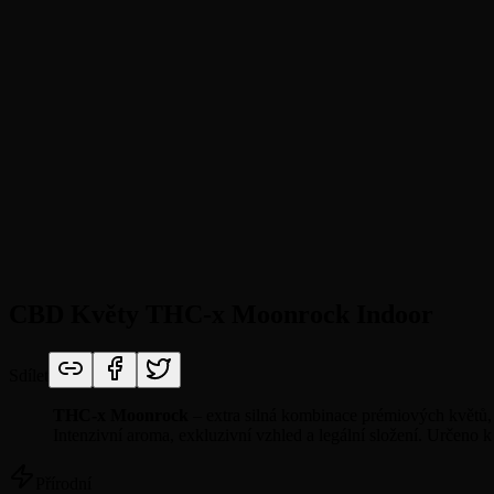
CBD Květy THC-x Moonrock Indoor
Sdílet
THC-x Moonrock
– extra silná kombinace prémiových květů, d
Intenzivní aroma, exkluzivní vzhled a legální složení. Určeno
Přírodní