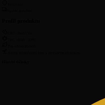
Testováno
Rychlé doručení
Profil produktu
CBD obsah
15
%
THC obsah
<
0.8
%
Typ odrůdy
Hybrid
Aroma profil
Zemité tóny s citrusovým nádechem
Hlavní účinky