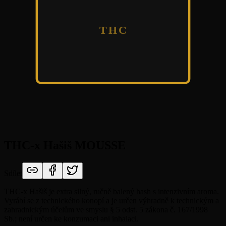
THC
THC-x Hašiš MOUSSE
Sdílet
THC-x Hašiš je extra silný, ručně balený hash s intenzivním aroma.
Vyrábí se z technického konopí a je určen výhradně k technickým a
zahradnickým účelům ve smyslu § 5 odst. 5 zákona č. 167/1998
Sb.; není určen ke konzumaci ani inhalaci.