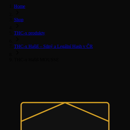
Home
Shop
THC-x produkty
THC-x Hašiš – Silný a Legální Hash v ČR
THC-x Hašiš MOUSSE
THC-x hašiš
Všechny THC-x produkty