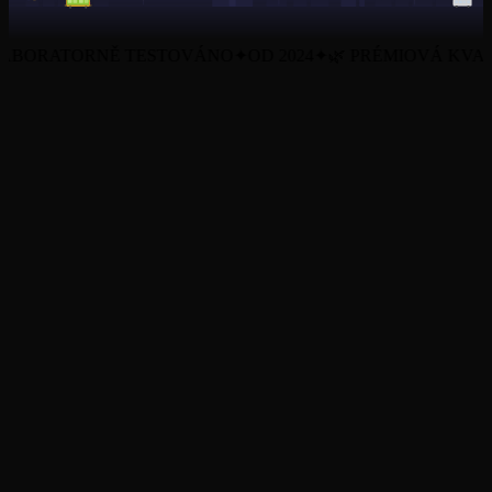
BORATORNĚ TESTOVÁNO
✦
OD 2024
✦
🌿 PRÉMIOVÁ KVALI
Všechny produkty
O nás
Blog
Certifikáty (COA)
Obchodní podmínky
Ochrana osobních údajů