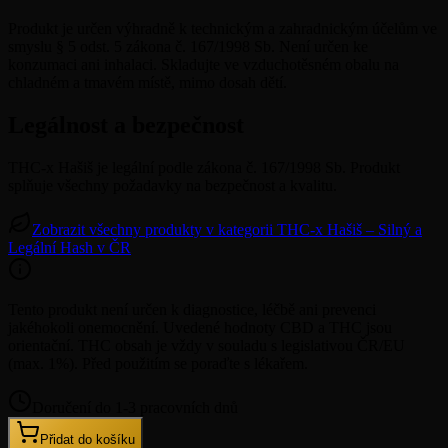
Produkt je určen výhradně k technickým a zahradnickým účelům ve
smyslu § 5 odst. 5 zákona č. 167/1998 Sb. Není určen ke
konzumaci ani inhalaci. Skladujte ve vzduchotěsném obalu na
chladném a tmavém místě, mimo dosah dětí.
Legálnost a bezpečnost
THC-x Hašiš je legální podle zákona č. 167/1998 Sb. Produkt
splňuje všechny požadavky na bezpečnost a kvalitu.
Zobrazit všechny produkty v kategorii THC-x Hašiš – Silný a
Legální Hash v ČR
Tento produkt není určen k diagnostice, léčbě ani prevenci
jakéhokoli onemocnění. Uvedené hodnoty CBD a THC jsou
orientační. THC obsah je vždy v souladu s legislativou ČR/EU
(max. 1%). Před použitím se poraďte s lékařem.
Doručení do 1-3 pracovních dnů
Přidat do košíku