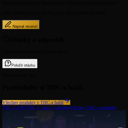
Zatím žádné recenze. Buďte první, kdo tento produkt ohodnotí!
Zatím žádné recenze. Buďte první, kdo produkt ohodnotí.
Napsat recenzi
Otázky a odpovědi
Zatím nebyly položeny žádné otázky.
Položit otázku
Prozkoumejte více
Prohlédněte si THC-x hašiš
Všechny produkty v THC-x hašiš
THC-x květy
THC-x vape a cartridge
Všechny THC-x produkty