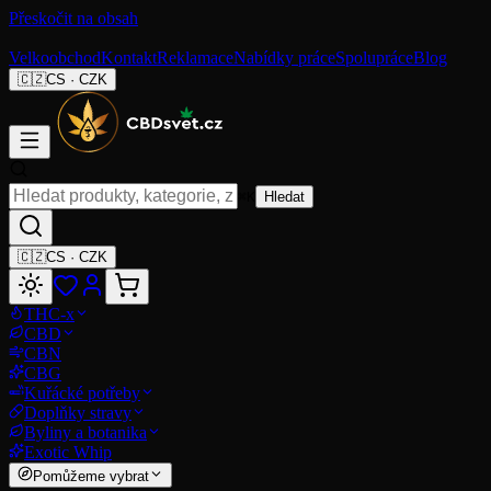
Přeskočit na obsah
Velkoobchod
Kontakt
Reklamace
Nabídky práce
Spolupráce
Blog
🇨🇿
CS
·
CZK
⌘K
Hledat
🇨🇿
CS
·
CZK
THC-x
CBD
CBN
CBG
Kuřácké potřeby
Doplňky stravy
Byliny a botanika
Exotic Whip
Pomůžeme vybrat