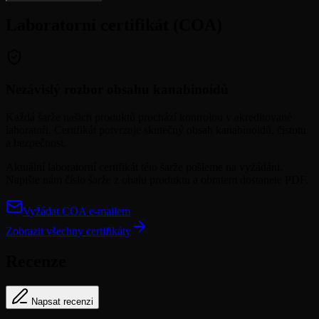
Laboratorní certifikát (COA)
Nezávislý rozbor obsahu kanabinoidů
Každá šarže našich produktů prochází kontrolou v akreditované
laboratoři. Certifikát potvrzuje skutečný obsah kanabinoidů, čistotu
a bezpečnost.
Aktuální laboratorní certifikát této šarže pošleme na vyžádání.
Napište nám číslo šarže z obalu produktu a obratem dostanete PDF.
Vyžádat COA e-mailem
Zobrazit všechny certifikáty
Recenze
Napsat recenzi