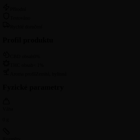
Přírodní
Testováno
Rychlé doručení
Profil produktu
CBD obsah
0
%
THC obsah
<
1
%
Aroma profil
Zemitá, bylinná
Fyzické parametry
Váha
0
g
Rozměry