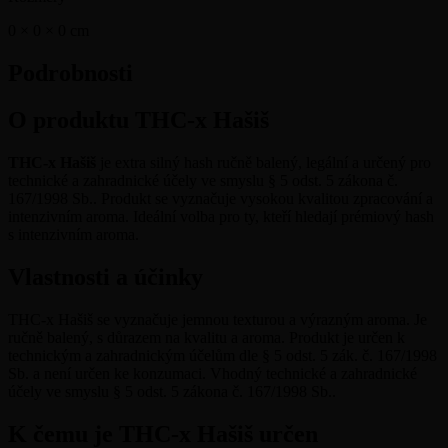
0 × 0 × 0
cm
Podrobnosti
O produktu THC-x Hašiš
THC-x Hašiš
je extra silný hash ručně balený, legální a určený pro
technické a zahradnické účely ve smyslu § 5 odst. 5 zákona č.
167/1998 Sb.. Produkt se vyznačuje vysokou kvalitou zpracování a
intenzivním aroma. Ideální volba pro ty, kteří hledají prémiový hash
s intenzivním aroma.
Vlastnosti a účinky
THC-x Hašiš se vyznačuje jemnou texturou a výrazným aroma. Je
ručně balený, s důrazem na kvalitu a aroma. Produkt je určen k
technickým a zahradnickým účelům dle § 5 odst. 5 zák. č. 167/1998
Sb. a není určen ke konzumaci. Vhodný technické a zahradnické
účely ve smyslu § 5 odst. 5 zákona č. 167/1998 Sb..
K čemu je THC-x Hašiš určen