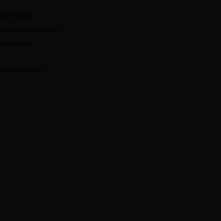
ми нотами.
о каждого цветка.
ционеров.
спользования.