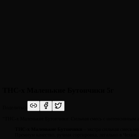
THC-x Маленькие Бутончики 5г
Поделиться
“
THC-x Маленькие Бутончики: Сильная смесь с интенсивным а
THC-x Маленькие Бутончики
– экстра сильная смесь м
Премиум качество, ручная сортировка, легально в Чехии