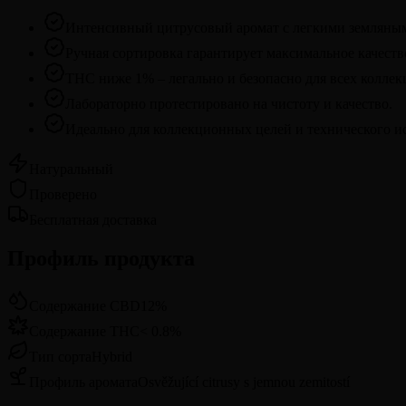
Интенсивный цитрусовый аромат с легкими земляны
Ручная сортировка гарантирует максимальное качеств
THC ниже 1% – легально и безопасно для всех коллек
Лабораторно протестировано на чистоту и качество.
Идеально для коллекционных целей и технического и
Натуральный
Проверено
Бесплатная доставка
Профиль продукта
Содержание CBD
12
%
Содержание THC
<
0.8
%
Тип сорта
Hybrid
Профиль аромата
Osvěžující citrusy s jemnou zemitostí