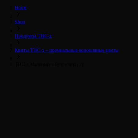
Home
Shop
Продукты THC-x
Квиты THC-x – премиальные конопляные цветы
THC-x Маленькие Бутончики 5г
THC-x květy
Všechny THC-x produkty