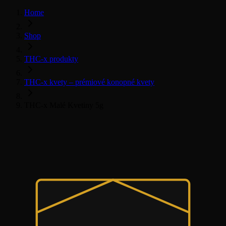
Home
Shop
THC-x produkty
THC-x kvety – prémiové konopné kvety
THC-x Malé Kvetiny 5g
THC-x květy
Všechny THC-x produkty