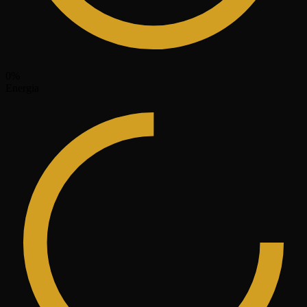
0
%
Energia