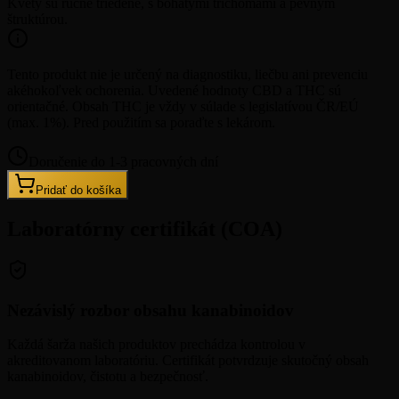
Kvety sú ručne triedené, s bohatými trichómami a pevným
štruktúrou.
Tento produkt nie je určený na diagnostiku, liečbu ani prevenciu
akéhokoľvek ochorenia. Uvedené hodnoty CBD a THC sú
orientačné. Obsah THC je vždy v súlade s legislatívou ČR/EÚ
(max. 1%). Pred použitím sa poraďte s lekárom.
Doručenie do 1-3 pracovných dní
Pridať do košíka
Laboratórny certifikát (COA)
Nezávislý rozbor obsahu kanabinoidov
Každá šarža našich produktov prechádza kontrolou v
akreditovanom laboratóriu. Certifikát potvrdzuje skutočný obsah
kanabinoidov, čistotu a bezpečnosť.