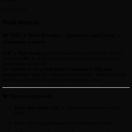
0 × 0 × 0
cm
Podrobnosti
🌿 THC-x Malé Kvetiny – prémiové mini kvety s
výraznou arómou
THC-x Malé Kvetiny
prinášajú kombináciu vybraných odrôd s
obsahom
THC-x
, ktoré spoločne vytvárajú intenzívnu arómu a
charakteristický vzhľad.
Ide o
menšie kvety („malé kvety“) rovnakej kvality ako
plnohodnotné tops
, len v kompaktnejšej forme – ideálne pre tých,
ktorí hľadajú prémiovú kvalitu za dostupnejšiu cenu.
💎 Hlavné vlastnosti
Extra silný obsah THC-x
– intenzívna aróma a vizuálny
efekt
Zmes indoor aj greenhouse kvetov prémiovej kvality