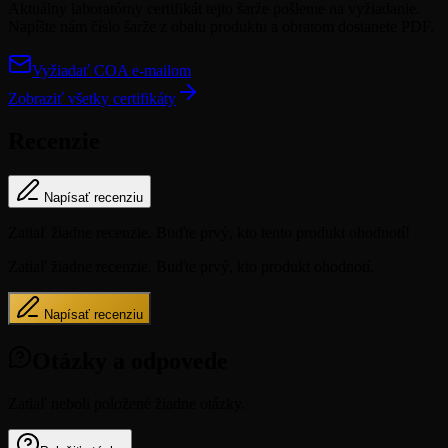
Aktuálny laboratórny certifikát tejto šarže pošleme na vyžiadanie.
Napíšte nám číslo šarže z obalu produktu a obratom dostanete PDF.
Vyžiadať COA e-mailom
Zobraziť všetky certifikáty
Recenzie
Napísať recenziu
Zatiaľ žiadne recenzie. Buďte prvý, kto tento produkt ohodnotí!
Zatiaľ žiadne recenzie. Buďte prvý, kto produkt ohodnotí.
Napísať recenziu
Otázky a odpovede
Zatiaľ neboli položené žiadne otázky.