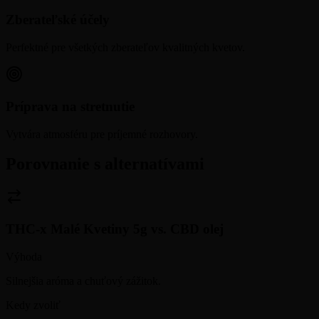
Zberateľské účely
Perfektné pre všetkých zberateľov kvalitných kvetov.
Príprava na stretnutie
Vytvára atmosféru pre príjemné rozhovory.
Porovnanie s alternatívami
THC-x Malé Kvetiny 5g
vs.
CBD olej
Výhoda
Silnejšia aróma a chuťový zážitok.
Kedy zvoliť