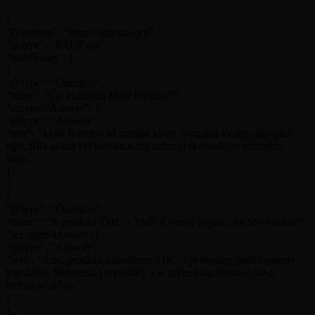
{
"@context": "https://schema.org",
"@type": "FAQPage",
"mainEntity": [
{
"@type": "Question",
"name": "Čo znamená Malé Kvetiny?",
"acceptedAnswer": {
"@type": "Answer",
"text": "Malé Kvetiny sú menšie kvety rovnakej kvality ako plné
tops, líšia sa iba veľkosťou a nie arómou či obsahom účinných
látok."
}
},
{
"@type": "Question",
"name": "Je produkt THC-x Malé Kvetiny legálny na Slovensku?",
"acceptedAnswer": {
"@type": "Answer",
"text": "Áno, produkt s obsahom THC-x je legálny podľa platnej
legislatívy Slovenskej republiky a je určený na zberateľské a
technické účely."
}
},