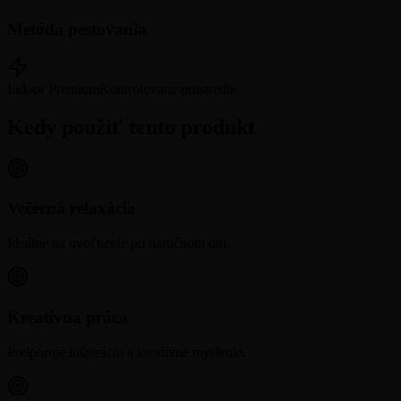
Metóda pestovania
Indoor Premium
Kontrolované prostredie
Kedy použiť tento produkt
Večerná relaxácia
Ideálne na uvoľnenie po náročnom dni.
Kreatívna práca
Podporuje inšpiráciu a kreatívne myslenie.