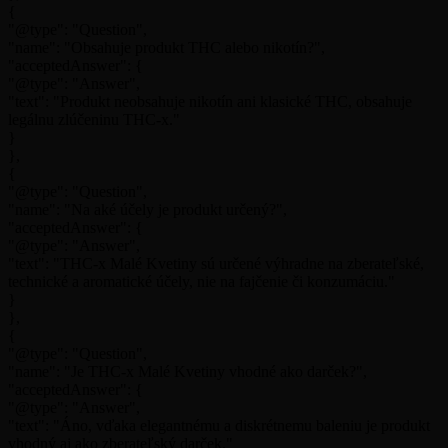
{
"@type": "Question",
"name": "Obsahuje produkt THC alebo nikotín?",
"acceptedAnswer": {
"@type": "Answer",
"text": "Produkt neobsahuje nikotín ani klasické THC, obsahuje
legálnu zlúčeninu THC-x."
}
},
{
"@type": "Question",
"name": "Na aké účely je produkt určený?",
"acceptedAnswer": {
"@type": "Answer",
"text": "THC-x Malé Kvetiny sú určené výhradne na zberateľské,
technické a aromatické účely, nie na fajčenie či konzumáciu."
}
},
{
"@type": "Question",
"name": "Je THC-x Malé Kvetiny vhodné ako darček?",
"acceptedAnswer": {
"@type": "Answer",
"text": "Áno, vďaka elegantnému a diskrétnemu baleniu je produkt
vhodný aj ako zberateľský darček."