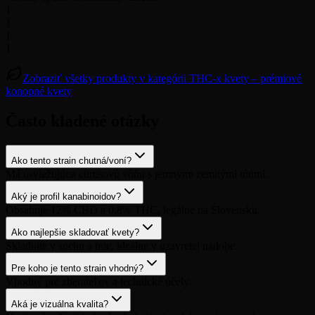
}
}
]
}
Zobraziť všetky produkty v kategórii THC-x kvety – prémiové
konopné kvety
Často kladené otázky
Ako tento strain chutná/voní?
Má osviežujúcu citrusovú vôňu s jemnými zemitými tónmi.
Aký je profil kanabinoidov?
Obsahuje 12% CBD a 0.8% THC, legálne na Slovensku.
Ako najlepšie skladovať kvety?
Skladujte v suchu a tme, ideálne v uzavretej nádobe.
Pre koho je tento strain vhodný?
Vhodný pre zberateľov a technické účely.
Aká je vizuálna kvalita?