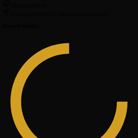
Typ odrody
Hybrid
Aroma profil
Osvěžující citrusy s jemnou zemitostí
Hlavné účinky