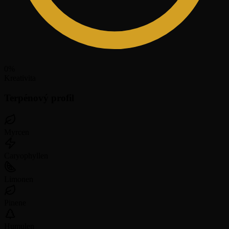
0
%
Kreativita
Terpénový profil
Myrcen
Caryophyllen
Limonen
Pinene
Humulen