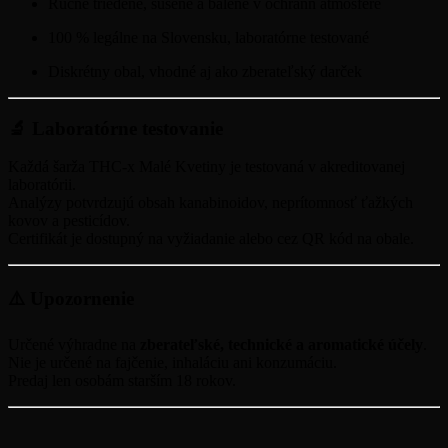
Ručne triedené, sušené a balené v ochrann atmosfére
100 % legálne na Slovensku, laboratórne testované
Diskrétny obal, vhodné aj ako zberateľský darček
🔬 Laboratórne testovanie
Každá šarža THC-x Malé Kvetiny je testovaná v akreditovanej
laboratórii.
Analýzy potvrdzujú obsah kanabinoidov, neprítomnosť ťažkých
kovov a pesticídov.
Certifikát je dostupný na vyžiadanie alebo cez QR kód na obale.
⚠️ Upozornenie
Určené výhradne na
zberateľské, technické a aromatické účely
.
Nie je určené na fajčenie, inhaláciu ani konzumáciu.
Predaj len osobám starším 18 rokov.