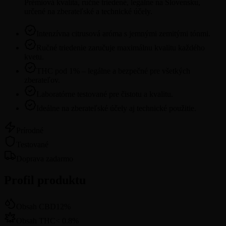
Prémiová kvalita, ručne triedené, legálne na Slovensku,
určené na zberateľské a technické účely.
Intenzívna citrusová aróma s jemnými zemitými tónmi.
Ručné triedenie zaručuje maximálnu kvalitu každého
kvetu.
THC pod 1% – legálne a bezpečné pre všetkých
zberateľov.
Laboratórne testované pre čistotu a kvalitu.
Ideálne na zberateľské účely aj technické použitie.
Prírodné
Testované
Doprava zadarmo
Profil produktu
Obsah CBD
12
%
Obsah THC
<
0.8
%