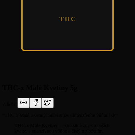
THC
THC-x Malé Kvetiny 5g
Zdieľať
“
THC-x Malé Kvetiny: Silná zmes s intenzívnou vôňou! 🌿
”
THC-x Malé Kvetiny
– extra silná zmes menších
kvetov s intenzívnou vôňou a čistým zložením.