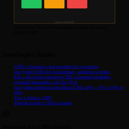
Zdroj: cbdsvet.cz | Aktualizováno 2026
Infografika: Srovnání biologické dostupnosti metod
užívání CBD
```
Související články
CBD v kosmetice: jiná pravidla než u potravin
Jak vybrat CBD olej: koncentrace, spektrum a forma
Kde a jak nechat otestovat CBD a konopné produkty:
evropské laboratoře a jak číst COA
Jak vybrat správnou koncentraci CBD oleje – 5% vs 10% vs
20%
Více v rubrice: CBD
Slovník pojmů o CBD a konopí
Vyberte si svůj CBD produkt