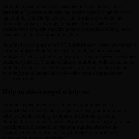
Biologická dostupnost CBD patří mezi klíčové faktory, které
determinují, jak efektivně vaše tělo dokáže využít přijaté množství
kanabidiolu. Důležité je nejen to, jaký produkt si vyberete, ale
především způsob, jakým jej aplikujete. Tento aspekt může
rozhodovat o tom, zda skutečně pocítíte terapeutické účinky, nebo
zůstanete zklamaní minimálním efektem.
Například pokud používáte CBD k léčbě bolesti, řešení chronického
stresu nebo jako doplněk ke zlepšení kvality spánku, znalost
biologické dostupnosti vám může pomoci maximalizovat očekávané
pozitivní výsledky. V tomto článku se podrobně podíváme na to, co
biologická dostupnost CBD znamená, jak různé metody aplikace
ovlivňují jeho účinnost a jak vaše volby mohou optimalizovat
výsledky užívání.
Kdy to dává smysl a kdy ne
Biologická dostupnost je zásadní tehdy, pokud usilujete o
systematické výsledky, jako je regulace stresu, podpora imunity
nebo terapeutické účinky na konkrétní zdravotní problémy.
Například pro vstřebání účinné látky, která ovlivní celý organismus,
je nezbytné zvolit metodu s vysokým stupněm absorbce do
systémového oběhu. To dává smysl především u problémů
vyžadujících dlouhodobé řešení.