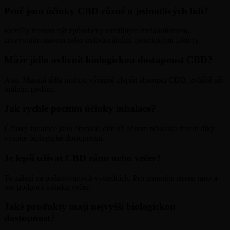
Proč jsou účinky CBD různé u jednotlivých lidí?
Rozdíly mohou být způsobeny rozdílným metabolismem,
zdravotním stavem nebo individuálními genetickými faktory.
Může jídlo ovlivnit biologickou dostupnost CBD?
Ano. Mastná jídla mohou výrazně zlepšit absorpci CBD, zvláště při
orálním podání.
Jak rychle pocítím účinky inhalace?
Účinky inhalace jsou obvykle cítit už během několika minut díky
vysoké biologické dostupnosti.
Je lepší užívat CBD ráno nebo večer?
To záleží na požadovaných výsledcích. Pro zmírnění stresu ráno a
pro podporu spánku večer.
Jaké produkty mají nejvyšší biologickou
dostupnost?