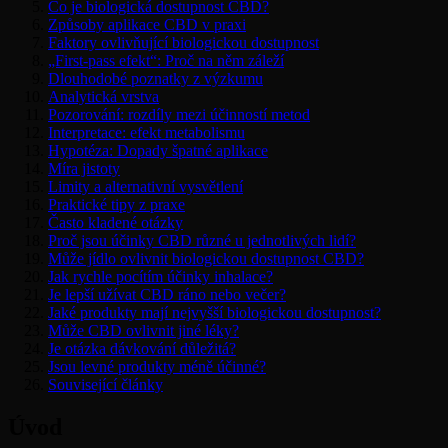
Co je biologická dostupnost CBD?
Způsoby aplikace CBD v praxi
Faktory ovlivňující biologickou dostupnost
„First-pass efekt“: Proč na něm záleží
Dlouhodobé poznatky z výzkumu
Analytická vrstva
Pozorování: rozdíly mezi účinností metod
Interpretace: efekt metabolismu
Hypotéza: Dopady špatné aplikace
Míra jistoty
Limity a alternativní vysvětlení
Praktické tipy z praxe
Často kladené otázky
Proč jsou účinky CBD různé u jednotlivých lidí?
Může jídlo ovlivnit biologickou dostupnost CBD?
Jak rychle pocítím účinky inhalace?
Je lepší užívat CBD ráno nebo večer?
Jaké produkty mají nejvyšší biologickou dostupnost?
Může CBD ovlivnit jiné léky?
Je otázka dávkování důležitá?
Jsou levné produkty méně účinné?
Související články
Úvod