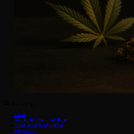
Obsah článku
Úvod
Kdy to dává smysl a kdy ne
Modelový příklad z praxe
Hlavní část