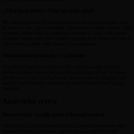
„First-pass efekt“: Proč na něm záleží
Při orálním podání CBD musí projít trávicím systémem a játry, což
se označuje jako „first-pass efekt“. Tento proces může výrazně snížit
množství aktivní látky dostupné pro systémový oběh, a tím omezit
účinnost. Sublingvální nebo inhalace metody tento proces obcházejí,
což vysvětluje jejich vyšší biologickou dostupnost.
Dlouhodobé poznatky z výzkumu
Za poslední dekádu se výzkum CBD zaměřil na stále přesnější
měření absorpce a účinnosti různých aplikačních metod. Výzkum
publikovaný v roce 2018 prokázal, že vaporizace je účinnější než
tradiční orální metody s ohledem na dobu nástupu účinků i jejich
intenzitu.
Analytická vrstva
Pozorování: rozdíly mezi účinností metod
Sublingvální aplikace je považována za nejvyšší kompromis mezi
snadností užívání a účinností zatímco inhalace nabízí nejvyšší