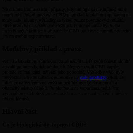
Na druhou stranu existují případy, kdy biologická dostupnost hraje
menší roli. Pokud používáte CBD například k lokálním aplikacím na
svaly nebo klouby, výsledky se týkají pouze povrchových efektů,
které nezávisí na systémové absorpci. Podobně může být volba
metody méně kritická v případě, že CBD používáte sporadicky nebo
jen na osobní experimentaci.
Modelový příklad z praxe
Petr, 35 let, aktivní sportovec, začal užívat CBD kvůli bolesti kloubů
a svalů po intenzivních trénincích. Nejprve zvolil CBD kapsle,
protože vnímal jejich užívání jako pohodlné. Výsledky však byly
nevýrazné. Po konzultaci s odborníky na
naše produkty
zjistil, že
inhalace nabízí výrazně vyšší stupeň biologické dostupnosti a
okamžitý nástup účinků. Po přechodu na vaporizaci mohl Petr
výrazně omezit bolesti po trénincích a zaznamenal snížení zánětů v
oblasti kloubů.
Hlavní část
Co je biologická dostupnost CBD?