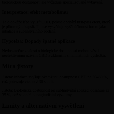
biologickou dostupnost, ale vyžaduje specializované vybavení.
Interpretace: efekt metabolismu
Tělo dokáže lépe využít CBD, pokud obchází first-pass efekt, který
je přítomný u kapslí. Tím se vysvětluje vyšší účinnost forem jako
inhalace a sublingválního podání.
Hypotéza: Dopady špatné aplikace
Nedostatečné znalosti o biologické dostupnosti mohou vést k
neefektivnímu užívání CBD a zklamání z minimálních výsledků.
Míra jistoty
Jistota: Inhalace zvyšuje okamžitou dostupnost CBD na 50–60 %,
což potvrzuje více než 30 studií.
Jistota: Biologická dostupnost při sublingvální aplikaci dosahuje až
35 %, což se opírá o longitudiální výzkumy.
Limity a alternativní vysvětlení