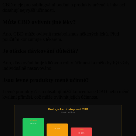
CBD oleje pro sublingvální podání a produkty určené k inhalaci
dosahují nejvyšší účinnosti.
Může CBD ovlivnit jiné léky?
Ano, CBD může ovlivnit metabolismus některých léků. Před
použitím konzultujte s lékařem.
Je otázka dávkování důležitá?
Ano, dávkování hraje klíčovou roli v účinnosti a mělo by být vždy
individuálně nastavováno.
Jsou levné produkty méně účinné?
Levné produkty často obsahují nižší koncentrace CBD nebo méně
kvalitní příměsi, což může ovlivnit jejich účinnost.
Biologická dostupnost CBD
Metody aplikace
Inhalace
50–60%
Sublingvální
20–35%
Orální
10–20%