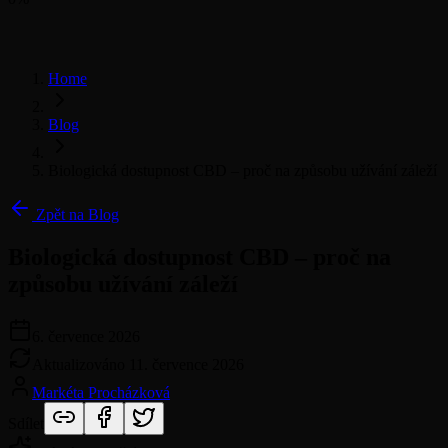
Home
Blog
Biologická dostupnost CBD – proč na způsobu užívání záleží
Zpět na Blog
Biologická dostupnost CBD – proč na
způsobu užívání záleží
6. července 2026
Aktualizováno
11. července 2026
Markéta Procházková
Sdílet