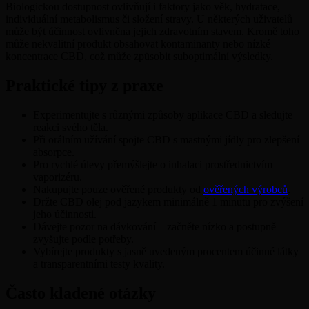
Biologickou dostupnost ovlivňují i faktory jako věk, hydratace,
individuální metabolismus či složení stravy. U některých uživatelů
může být účinnost ovlivněna jejich zdravotním stavem. Kromě toho
může nekvalitní produkt obsahovat kontaminanty nebo nízké
koncentrace CBD, což může způsobit suboptimální výsledky.
Praktické tipy z praxe
Experimentujte s různými způsoby aplikace CBD a sledujte
reakci svého těla.
Při orálním užívání spojte CBD s mastnými jídly pro zlepšení
absorpce.
Pro rychlé úlevy přemýšlejte o inhalaci prostřednictvím
vaporizéru.
Nakupujte pouze ověřené produkty od
ověřených výrobců
.
Držte CBD olej pod jazykem minimálně 1 minutu pro zvýšení
jeho účinnosti.
Dávejte pozor na dávkování – začněte nízko a postupně
zvyšujte podle potřeby.
Vybírejte produkty s jasně uvedeným procentem účinné látky
a transparentními testy kvality.
Často kladené otázky