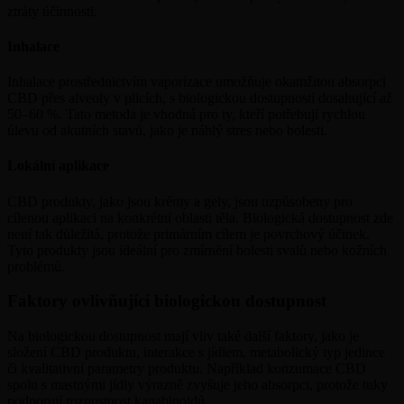
ztráty účinnosti.
Inhalace
Inhalace prostřednictvím vaporizace umožňuje okamžitou absorpci
CBD přes alveoly v plicích, s biologickou dostupností dosahující až
50–60 %. Tato metoda je vhodná pro ty, kteří potřebují rychlou
úlevu od akutních stavů, jako je náhlý stres nebo bolesti.
Lokální aplikace
CBD produkty, jako jsou krémy a gely, jsou uzpůsobeny pro
cílenou aplikaci na konkrétní oblasti těla. Biologická dostupnost zde
není tak důležitá, protože primárním cílem je povrchový účinek.
Tyto produkty jsou ideální pro zmírnění bolesti svalů nebo kožních
problémů.
Faktory ovlivňující biologickou dostupnost
Na biologickou dostupnost mají vliv také další faktory, jako je
složení CBD produktu, interakce s jídlem, metabolický typ jedince
či kvalitativní parametry produktu. Například konzumace CBD
spolu s mastnými jídly výrazně zvyšuje jeho absorpci, protože tuky
podporují rozpustnost kanabinoidů.