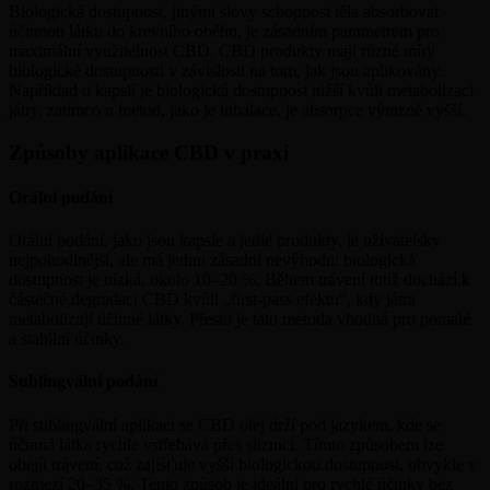
Biologická dostupnost, jinými slovy schopnost těla absorbovat
účinnou látku do krevního oběhu, je zásadním parametrem pro
maximální využitelnost CBD. CBD produkty mají různé míry
biologické dostupnosti v závislosti na tom, jak jsou aplikovány.
Například u kapslí je biologická dostupnost nižší kvůli metabolizaci
játry, zatímco u metod, jako je inhalace, je absorpce výrazně vyšší.
Způsoby aplikace CBD v praxi
Orální podání
Orální podání, jako jsou kapsle a jedlé produkty, je uživatelsky
nejpohodlnější, ale má jednu zásadní nevýhodu: biologická
dostupnost je nízká, okolo 10–20 %. Během trávení totiž dochází k
částečné degradaci CBD kvůli „first-pass efektu“, kdy játra
metabolizují účinné látky. Přesto je tato metoda vhodná pro pomalé
a stabilní účinky.
Sublingvální podání
Při sublingvální aplikaci se CBD olej drží pod jazykem, kde se
účinná látka rychle vstřebává přes sliznici. Tímto způsobem lze
obejít trávení, což zajišťuje vyšší biologickou dostupnost, obvykle v
rozmezí 20–35 %. Tento způsob je ideální pro rychlé účinky bez