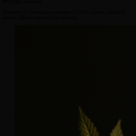
Krátká odpověď
Seznamte se s biologickou dostupností CBD a zjistěte, jak různé
metody užívání ovlivňují jeho účinnost.