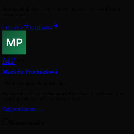
Plnospektrální oleje 5–30 %, květy i kapsle – vše s certifikátem
rozboru šarže.
CBD oleje
CBD květy
MP
Napsala
Markéta Procházková
Hlavní redaktorka & farmaceutka
Farmaceutka a hlavní redaktorka CBDsvět.cz. Specializuje se na
bezpečné užívání CBD a interakce s léky.
Celý profil autora →
Komentáře