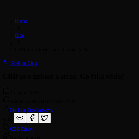
Home
Blog
CBD pro úzkost a stres: Co říká věda?
Zpět na Blog
CBD pro úzkost a stres: Co říká věda?
25. února 2025
Aktualizováno
11. července 2026
Markéta Procházková
Sdílet
CBD
Zdraví
Krátká odpověď