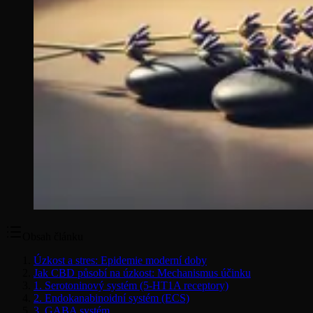
Obsah článku
Úzkost a stres: Epidemie moderní doby
Jak CBD působí na úzkost: Mechanismus účinku
1. Serotoninový systém (5-HT1A receptory)
2. Endokanabinoidní systém (ECS)
3. GABA systém