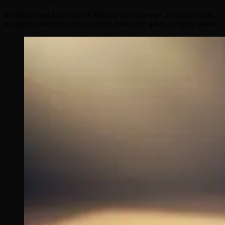
Evidence-based průvodce CBD pro úzkost a stres. Klinické studie,
mechanismus účinku, doporučené dávkování a kdy vyhledat lékaře.