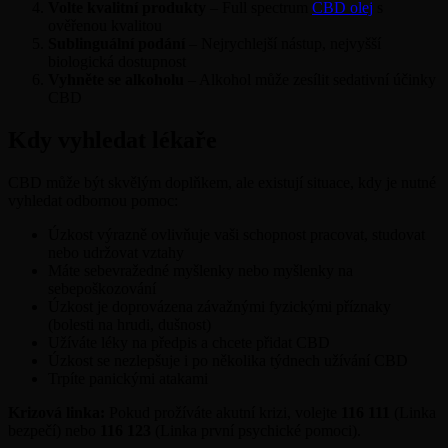
Volte kvalitní produkty
– Full spectrum
CBD olej
s
ověřenou kvalitou
Sublinguální podání
– Nejrychlejší nástup, nejvyšší
biologická dostupnost
Vyhněte se alkoholu
– Alkohol může zesílit sedativní účinky
CBD
Kdy vyhledat lékaře
CBD může být skvělým doplňkem, ale existují situace, kdy je nutné
vyhledat odbornou pomoc:
Úzkost výrazně ovlivňuje vaši schopnost pracovat, studovat
nebo udržovat vztahy
Máte sebevražedné myšlenky nebo myšlenky na
sebepoškozování
Úzkost je doprovázena závažnými fyzickými příznaky
(bolesti na hrudi, dušnost)
Užíváte léky na předpis a chcete přidat CBD
Úzkost se nezlepšuje i po několika týdnech užívání CBD
Trpíte panickými atakami
Krizová linka:
Pokud prožíváte akutní krizi, volejte
116 111
(Linka
bezpečí) nebo
116 123
(Linka první psychické pomoci).