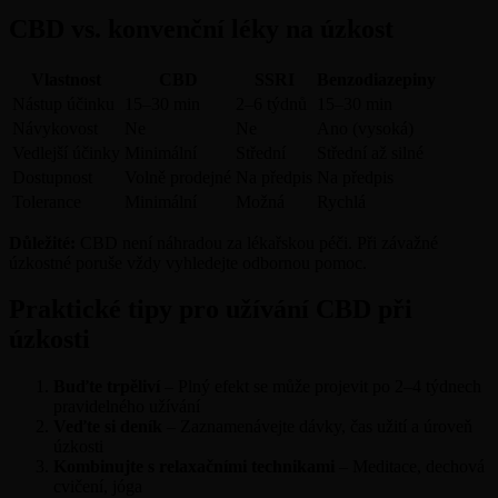
CBD vs. konvenční léky na úzkost
Vlastnost
CBD
SSRI
Benzodiazepiny
Nástup účinku
15–30 min
2–6 týdnů
15–30 min
Návykovost
Ne
Ne
Ano (vysoká)
Vedlejší účinky
Minimální
Střední
Střední až silné
Dostupnost
Volně prodejné
Na předpis
Na předpis
Tolerance
Minimální
Možná
Rychlá
Důležité:
CBD není náhradou za lékařskou péči. Při závažné
úzkostné poruše vždy vyhledejte odbornou pomoc.
Praktické tipy pro užívání CBD při
úzkosti
Buďte trpěliví
– Plný efekt se může projevit po 2–4 týdnech
pravidelného užívání
Veďte si deník
– Zaznamenávejte dávky, čas užití a úroveň
úzkosti
Kombinujte s relaxačními technikami
– Meditace, dechová
cvičení, jóga