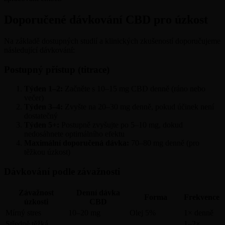
Doporučené dávkování CBD pro úzkost
Na základě dostupných studií a klinických zkušeností doporučujeme
následující dávkování:
Postupný přístup (titrace)
Týden 1–2:
Začněte s 10–15 mg CBD denně (ráno nebo
večer)
Týden 3–4:
Zvyšte na 20–30 mg denně, pokud účinek není
dostatečný
Týden 5+:
Postupně zvyšujte po 5–10 mg, dokud
nedosáhnete optimálního efektu
Maximální doporučená dávka:
70–80 mg denně (pro
těžkou úzkost)
Dávkování podle závažnosti
Závažnost
Denní dávka
Forma
Frekvence
úzkosti
CBD
Mírný stres
10–20 mg
Olej 5%
1× denně
Středně těžká
1–2×