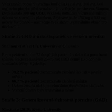
Výzkumníci podali 57 mužům buď CBD (150 mg, 300 mg, 600
mg) nebo placebo před simulovaným veřejným proslovem. Skupina,
která dostala
300 mg CBD
, vykázala statisticky významné snížení
úzkosti ve srovnání s placebem. Zajímavé je, že 150 mg a 600 mg
nebyly tak účinné – naznačuje to existenci „optimálního okna" pro
dávkování.
Studie 2: CBD a úzkost/spánek ve velkém měřítku
Shannon et al. (2019), University of Colorado
Retrospektivní studie 72 dospělých pacientů s úzkostí a poruchami
spánku. Pacienti dostávali 25–75 mg CBD denně jako doplněk
standardní léčby. Výsledky:
79,2 % pacientů
zaznamenalo zlepšení úzkosti v prvním
měsíci
66,7 % pacientů
zaznamenalo zlepšení spánku
Úzkost zůstala nízká po celou dobu tříměsíčního sledování
Vedlejší účinky byly minimální a mírné
Studie 3: Generalizovaná úzkostná porucha (GAD)
Masataka (2019), Kyoto University