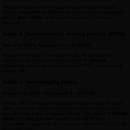
Studie na 37 japonských teenagerech se sociální úzkostí. Po 4
týdnech užívání 300 mg CBD denně vykázali účastníci
významné
snížení skóre úzkosti
na škále sociální úzkosti ve srovnání s
placebem.
Studie 4: Posttraumatická stresová porucha (PTSD)
Elms et al. (2019), National Center for PTSD
Retrospektivní studie 11 pacientů s PTSD. Při užívání CBD
(capsule, 25 mg denně) po dobu 8 týdnů
91 % pacientů
zaznamenalo snížení závažnosti symptomů PTSD, včetně snížení
nočních můr.
Studie 5: Neuroimaging důkazy
Crippa et al. (2011), Universidade de São Paulo
Pomocí SPECT zobrazení mozku výzkumníci prokázali, že CBD
měnilo mozkovou aktivitu v oblastech spojených s úzkostí (limbický
a paralimbický systém). Po podání 400 mg CBD došlo k
významné
změně krevního průtoku
v parahippokampálním gyru,
hippocampu a temporálním kůrovém gyru – oblastech klíčových pro
zpracování emocí.