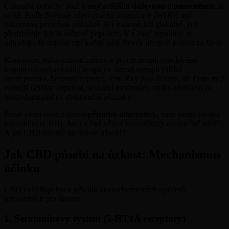
Úzkostné poruchy patří k
nejčastějším duševním onemocněním
na
světě. Podle Světové zdravotnické organizace (WHO) trpí
úzkostnou poruchou přibližně 301 milionů lidí globálně, což
představuje 3,8 % světové populace. V České republice se
odhaduje, že úzkostí trpí každý pátý člověk alespoň jednou za život.
Konvenční léčba úzkosti zahrnuje psychoterapii (především
kognitivně-behaviorální terapii) a farmakoterapii (SSRI
antidepresiva, benzodiazepiny). Tyto léky jsou účinné, ale často mají
vedlejší účinky: ospalost, sexuální dysfunkce, riziko závislosti (u
benzodiazepinů) a abstinenční příznaky.
Právě proto roste zájem o
přírodní alternativy
, mezi nimiž vyniká
kanabidiol (CBD). Ale co říká věda? Jsou důkazy dostatečně silné?
A jak CBD vlastně na úzkost působí?
Jak CBD působí na úzkost: Mechanismus
účinku
CBD ovlivňuje hned několik neurochemických systémů
relevantních pro úzkost:
1. Serotoninový systém (5-HT1A receptory)