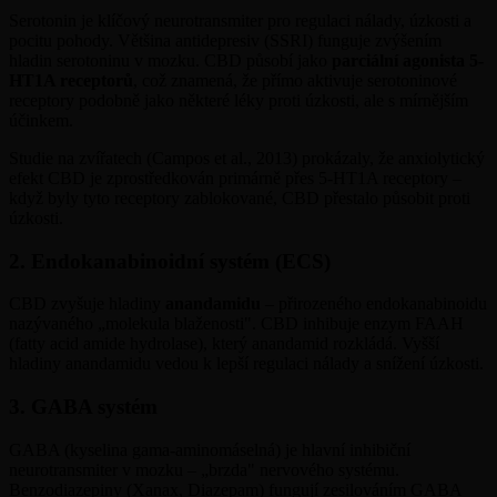
Serotonin je klíčový neurotransmiter pro regulaci nálady, úzkosti a
pocitu pohody. Většina antidepresiv (SSRI) funguje zvýšením
hladin serotoninu v mozku. CBD působí jako
parciální agonista 5-
HT1A receptorů
, což znamená, že přímo aktivuje serotoninové
receptory podobně jako některé léky proti úzkosti, ale s mírnějším
účinkem.
Studie na zvířatech (Campos et al., 2013) prokázaly, že anxiolytický
efekt CBD je zprostředkován primárně přes 5-HT1A receptory –
když byly tyto receptory zablokované, CBD přestalo působit proti
úzkosti.
2. Endokanabinoidní systém (ECS)
CBD zvyšuje hladiny
anandamidu
– přirozeného endokanabinoidu
nazývaného „molekula blaženosti". CBD inhibuje enzym FAAH
(fatty acid amide hydrolase), který anandamid rozkládá. Vyšší
hladiny anandamidu vedou k lepší regulaci nálady a snížení úzkosti.
3. GABA systém
GABA (kyselina gama-aminomáselná) je hlavní inhibiční
neurotransmiter v mozku – „brzda" nervového systému.
Benzodiazepiny (Xanax, Diazepam) fungují zesilováním GABA