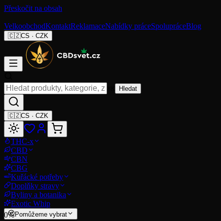
Přeskočit na obsah
Velkoobchod
Kontakt
Reklamace
Nabídky práce
Spolupráce
Blog
🇨🇿
CS
·
CZK
⌘K
Hledat
🇨🇿
CS
·
CZK
THC-x
CBD
CBN
CBG
Kuřácké potřeby
Doplňky stravy
Byliny a botanika
Exotic Whip
0
%
Pomůžeme vybrat