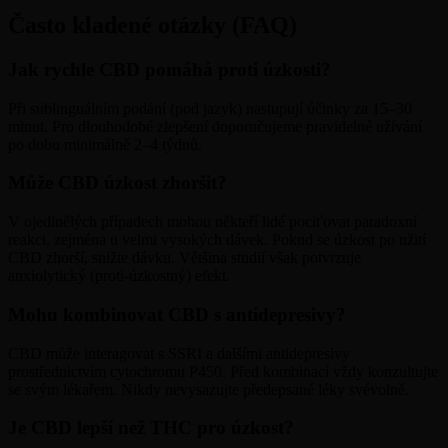
Často kladené otázky (FAQ)
Jak rychle CBD pomáhá proti úzkosti?
Při sublinguálním podání (pod jazyk) nastupují účinky za 15–30
minut. Pro dlouhodobé zlepšení doporučujeme pravidelné užívání
po dobu minimálně 2–4 týdnů.
Může CBD úzkost zhoršit?
V ojedinělých případech mohou někteří lidé pociťovat paradoxní
reakci, zejména u velmi vysokých dávek. Pokud se úzkost po užití
CBD zhorší, snižte dávku. Většina studií však potvrzuje
anxiolytický (proti-úzkostný) efekt.
Mohu kombinovat CBD s antidepresivy?
CBD může interagovat s SSRI a dalšími antidepresivy
prostřednictvím cytochromu P450. Před kombinací vždy konzultujte
se svým lékařem. Nikdy nevysazujte předepsané léky svévolně.
Je CBD lepší než THC pro úzkost?