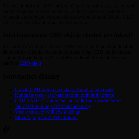
Pro většinu lidí ano. THC může u některých osob úzkost paradoxně
zhoršit (zejména u vyšších dávek), zatímco CBD konzistentně
vykazuje anxiolytické vlastnosti bez psychoaktivních účinků. CBD
je tak bezpečnější a předvídatelnější volbou.
Jaká koncentrace CBD oleje je vhodná pro úzkost?
Pro začátečníky doporučujeme 10% CBD olej. Umožňuje flexibilní
dávkování – 1 kapka obsahuje přibližně 5 mg CBD, takže můžete
snadno titrovat dávku od 5 do 40+ mg denně. Prohlédněte si naši
nabídku
CBD olejů
.
Související články
Použití CBD krému na úzkost: Kam ho aplikovat?
Konopí a stres – jak kanabinoidy ovlivňují kortizol
CBD a ADHD – pomáhá kanabidiol se soustředěním?
Jak CBD ovlivňuje REM spánek a sny
Více v rubrice: Wellness a užívání
Slovník pojmů o CBD a konopí