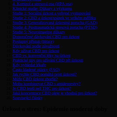
4. Kortizol a stresová osa (HPA osa)
Klinické studie: Důkazy z výzkumu
Studie 1: Sociální úzkost a veřejné vystupování
Studie 2: CBD a úzkost/spánek ve velkém měřítku
Studie 3: Generalizovaná úzkostná porucha (GAD)
Studie 4: Posttraumatická stresová porucha (PTSD)
Studie 5: Neuroimaging důkazy
Doporučené dávkování CBD pro úzkost
Postupný přístup (titrace)
Dávkování podle závažnosti
Kdy užívat CBD pro úzkost
CBD vs. konvenční léky na úzkost
Praktické tipy pro užívání CBD při úzkosti
Kdy vyhledat lékaře
Často kladené otázky (FAQ)
Jak rychle CBD pomáhá proti úzkosti?
Může CBD úzkost zhoršit?
Mohu kombinovat CBD s antidepresivy?
Je CBD lepší než THC pro úzkost?
Jaká koncentrace CBD oleje je vhodná pro úzkost?
Související články
Úzkost a stres: Epidemie moderní doby