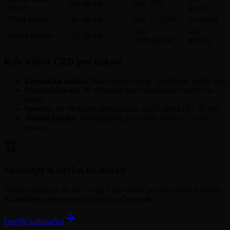
20–40 mg
Olej 10%
úzkost
denně
Těžká úzkost
40–80 mg
Olej 15–20%
2× denně
Olej
Dle
Akutní panika
25–50 mg
sublinguálně
potřeby
Kdy užívat CBD pro úzkost
Chronická úzkost:
Ráno a/nebo večer, pravidelně každý den
Situační úzkost:
30–60 minut před očekávanou stresovou
situací
Spánek:
60–90 minut před spaním, vyšší dávka (30–50 mg)
Akutní panika:
Sublinguálně pro rychlý nástup (15–20
minut)
Spočítejte si dávku na úzkost
Studie naznačují, že 25–75 mg CBD denně pomáhá zvládat úzkost.
Kalkulačka vám doporučí přesný počet kapek.
Otevřít kalkulačku