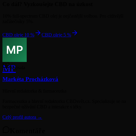
Co dál? Vyzkoušejte CBD na úzkost
10% full-spectrum CBD olej je nejčastější volbou. Pro citlivější
začátečníky 5%.
CBD oleje 10 %
CBD oleje 5 %
MP
Napsala
Markéta Procházková
Hlavní redaktorka & farmaceutka
Farmaceutka a hlavní redaktorka CBDsvět.cz. Specializuje se na
bezpečné užívání CBD a interakce s léky.
Celý profil autora →
Komentáře