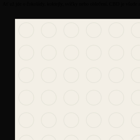
Ať už jde o čokolády, koktejly, svíčky nebo oblečení, CBD je všude a