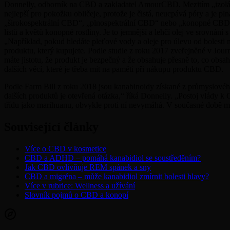
Donnelly, odborník na CBD a zakladatel AmourCBD. Mezitím „izolát CB
nejlepší pro pokožku obličeje, protože je čistá, neucpává póry a je pl
„širokospektrální CBD“, „plnospektrální CBD“ nebo „konopné CBD“. 
listů a květů konopné rostliny. Je to jemnější a lehčí olej ve srovn
„Například, pokud hledáte pleťové vody a oleje pro úlevu od bolesti n
produktu, který kupujete. Podle studie z roku 2017 zveřejněné v Jour
máte jistotu, že produkt je bezpečný a že obsahuje přesně to, co obsahu
dalších věcí, které je třeba mít na paměti při nákupu produktu CBD.
Podle Farm Bill z roku 2018 jsou kanabinoidy získané z průmyslového
dalších produktů je otevřená otázka,“ říká Donnelly. „Postoj vlády 
třídu jako marihuanu, obvykle proti ní nevymáhá. V současné době m
Související články
Více o CBD v kosmetice
CBD a ADHD – pomáhá kanabidiol se soustředěním?
Jak CBD ovlivňuje REM spánek a sny
CBD a migréna – může kanabidiol zmírnit bolesti hlavy?
Více v rubrice: Wellness a užívání
Slovník pojmů o CBD a konopí