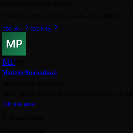
Vyberte si svůj CBD produkt
Plnospektrální oleje 5–30 %, květy i kapsle – vše s certifikátem rozbo
CBD oleje
CBD květy
MP
Napsala
Markéta Procházková
Hlavní redaktorka & farmaceutka
Farmaceutka a hlavní redaktorka CBDsvět.cz. Specializuje se na bezp
Celý profil autora →
Komentáře
Napsat komentář