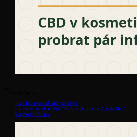
Obsah článku
Jak CBD pomáhá naší pokožce?
Jak vybrat nejvhodnější CBD produkt pro naši pokožku?
Související články