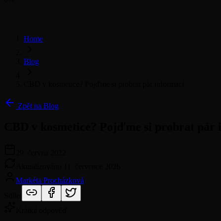
Home
Blog
CBD v kosmetice? Pojďme si probrat pár informací
Zpět na Blog
CBD v kosmetice? Pojďme si probrat pár 
29. června 2022
Aktualizováno
11. července 2026
Markéta Procházková
Sdílet
Krátká odpověď