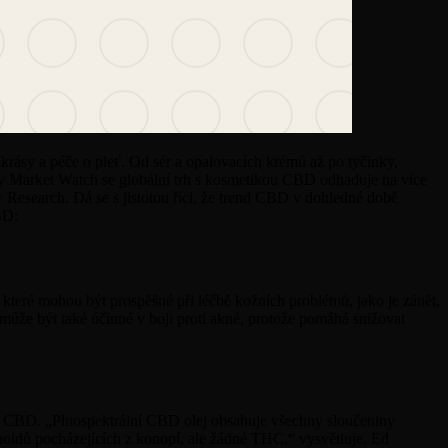
 krásy a péče o pleť. Od sér a opalovacích krémů až po tyčinky,
vy Market Watch se globální trh s kosmetikou CBD odhaduje na více
Research. Dá se s jistotou říci, že trend CBD v dohledné době
BD:
, které mohou být prospěšné při léčbě kožních problémů, jako je zánět,
 může být také účinné v boji proti akné, protože pomáhá snižovat
tu CBD. „Plnospektrální CBD olej obsahuje všechny sloučeniny
noidů pocházejících z konopí, ale žádné THC,“ vysvětluje. Ed