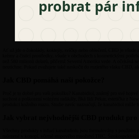
Ať už jde o čokolády, koktejly, svíčky nebo oblečení, CBD je všude a
krémy a čisticí prostředky, všude v obchodech s kosmetickými potře
než 580 milionů dolarů, přičemž Severní Amerika vede. A očekává se,
neutichne. Pokud zvažujete také naskočit do rozjetého vlaku CBD, ale 
Jak CBD pomáhá naší pokožce?
Proč je to dobré pro vaši pokožku? Kanabidiol, známý pro své hojivé v
suchost a poškození volnými radikály, říká Ildi Pekar, estetička z Ne
produkci kožního mazu. Studie navíc naznačují, že kanabidiol může b
Jak vybrat nejvhodnější CBD produkt pro
Všechny produkty s infuzí kanabidiolu jsou formulovány s použitím 
nalezené v konopí, včetně stopového množství THC. Širokospektrální