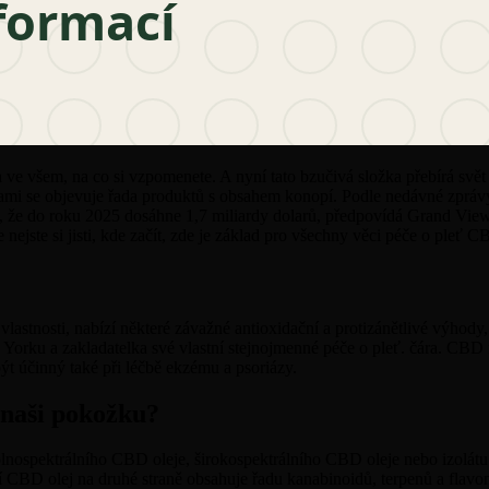
 ve všem, na co si vzpomenete. A nyní tato bzučivá složka přebírá svět
bami se objevuje řada produktů s obsahem konopí. Podle nedávné zprá
 že do roku 2025 dosáhne 1,7 miliardy dolarů, předpovídá Grand View 
nejste si jisti, kde začít, zde je základ pro všechny věci péče o pleť C
lastnosti, nabízí některé závažné antioxidační a protizánětlivé výhody
w Yorku a zakladatelka své vlastní stejnojmenné péče o pleť. čára. CBD
ýt účinný také při léčbě ekzému a psoriázy.
 naši pokožku?
plnospektrálního CBD oleje, širokospektrálního CBD oleje nebo izolá
 CBD olej na druhé straně obsahuje řadu kanabinoidů, terpenů a flavo