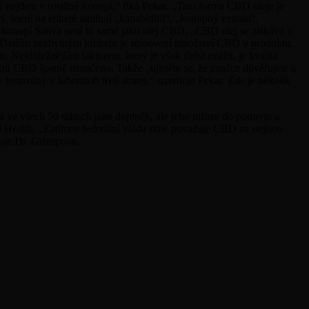
ajdete v rostlině konopí,“ říká Pekar. „Tato forma CBD oleje je
y, které na etiketě zmiňují „kanabidiol“, „konopný extrakt“,
konopí Sativa není to samé jako olej CBD. „CBD olej se získává z
ekar. Dalším nezbytným krokem je stanovení množství CBD v produktu.
Nejdůležitějším faktorem, který je však třeba zvážit, je kvalita
ktů CBD špatně označeno. Takže „ujistěte se, že značce důvěřujete a
 testovány v laboratoři třetí strany,“ navrhuje Pekar. Zde je několik
ve všech 50 státech jako doplněk, ale jeho infuze do potravin a
 Health. „Zatímco federální vláda stále považuje CBD za stejnou
uje Dr. Grinspoon.