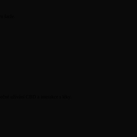
ru šarže.
ečné užívání CBD a interakce s léky.