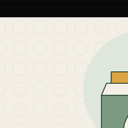
 ve všem, na co si vzpomenete. A nyní tato bzučivá složka přebírá svě