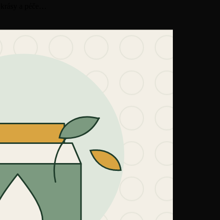
t krásy a péče…