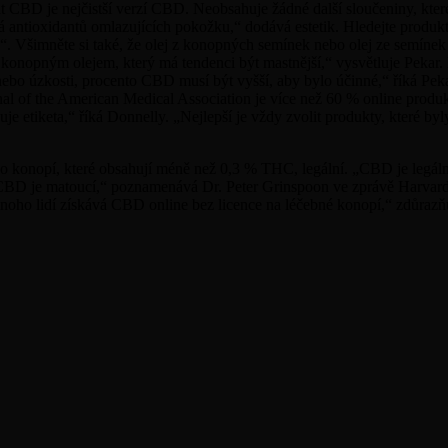
D je nejčistší verzí CBD. Neobsahuje žádné další sloučeniny, které n
ná antioxidantů omlazujících pokožku,“ dodává estetik. Hledejte produkt
Všimněte si také, že olej z konopných semínek nebo olej ze semínek 
ání s konopným olejem, který má tendenci být mastnější,“ vysvětluje P
ebo úzkosti, procento CBD musí být vyšší, aby bylo účinné,“ říká Pekar. 
nal of the American Medical Association je více než 60 % online produ
je etiketa,“ říká Donnelly. „Nejlepší je vždy zvolit produkty, které byly
 konopí, které obsahují méně než 0,3 % THC, legální. „CBD je legální 
k CBD je matoucí,“ poznamenává Dr. Peter Grinspoon ve zprávě Harvard
noho lidí získává CBD online bez licence na léčebné konopí,“ zdůrazň