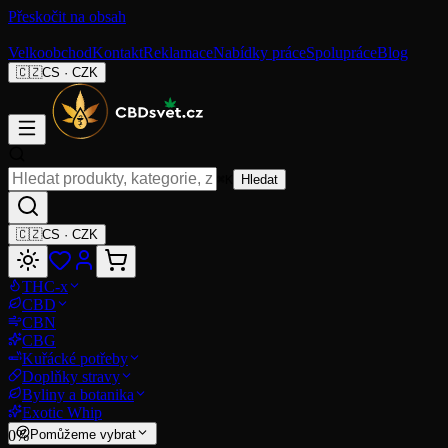
Přeskočit na obsah
Velkoobchod
Kontakt
Reklamace
Nabídky práce
Spolupráce
Blog
🇨🇿
CS
·
CZK
⌘K
Hledat
🇨🇿
CS
·
CZK
THC-x
CBD
CBN
CBG
Kuřácké potřeby
Doplňky stravy
Byliny a botanika
Exotic Whip
0
%
Pomůžeme vybrat