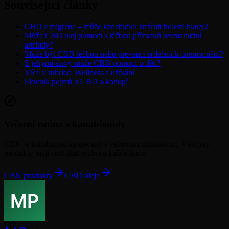
Související články
CBD a migréna – může kanabidiol zmírnit bolesti hlavy?
Může CBD olej pomoci s léčbou příznaků revmatoidní
artritidy?
Může být CBD léčbou nebo prevencí srdečních onemocnění?
S jakými stavy může CBD pomoci u dětí?
Více v rubrice: Wellness a užívání
Slovník pojmů o CBD a konopí
Večerní rutina s kanabinoidy
CBN je kanabinoid spojovaný s večerním zklidněním. Všechny
produkty mají certifikát rozboru každé šarže.
CBN produkty
CBD oleje