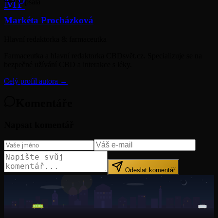
MP
Napsala
Markéta Procházková
Hlavní redaktorka & farmaceutka
Farmaceutka a hlavní redaktorka CBDsvět.cz. Specializuje se na
bezpečné užívání CBD a interakce s léky.
Celý profil autora →
Komentáře
Napsat komentář
Odeslat komentář