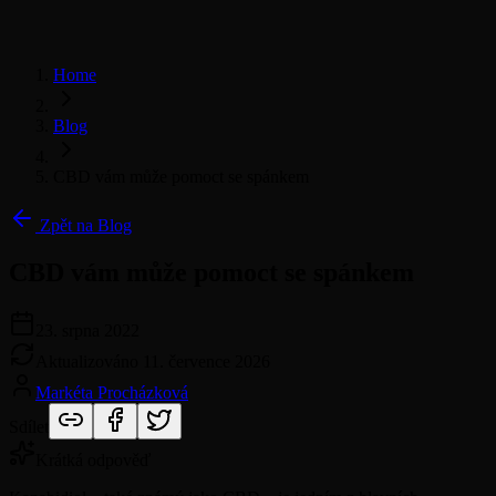
Home
Blog
CBD vám může pomoct se spánkem
Zpět na Blog
CBD vám může pomoct se spánkem
23. srpna 2022
Aktualizováno
11. července 2026
Markéta Procházková
Sdílet
Krátká odpověď