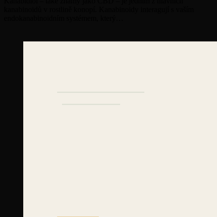
Kanabidiol – také známý jako CBD – je jedním z hlavních
kanabinoidů v rostlině konopí. Kanabinoidy interagují s vaším
endokanabinoidním systémem, který…