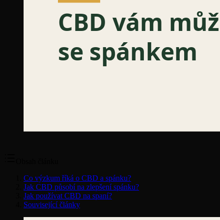
Obsah článku
Co výzkum říká o CBD a spánku?
Jak CBD působí na zlepšení spánku?
Jak používat CBD na spaní?
Související články