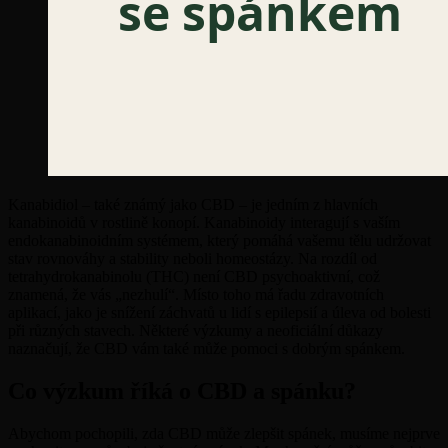
Kanabidiol – také známý jako CBD – je jedním z hlavních
kanabinoidů v rostlině konopí. Kanabinoidy interagují s vaším
endokanabinoidním systémem, který pomáhá vašemu tělu udržovat
stav rovnováhy a stability neboli homeostázy. Na rozdíl od
tetrahydrokanabinolu (THC) není CBD psychoaktivní, což
znamená, že vás „nezhulí“. Místo toho má řadu zdravotních
aplikací, jako je snížení záchvatů u lidí s epilepsií a úleva od bolesti
při různých stavech. Některé výzkumy a neoficiální důkazy
naznačují, že CBD vám také může pomoci s dobrým spánkem.
Co výzkum říká o CBD a spánku?
Abychom pochopili, zda CBD může zlepšit spánek, musíme nejprve