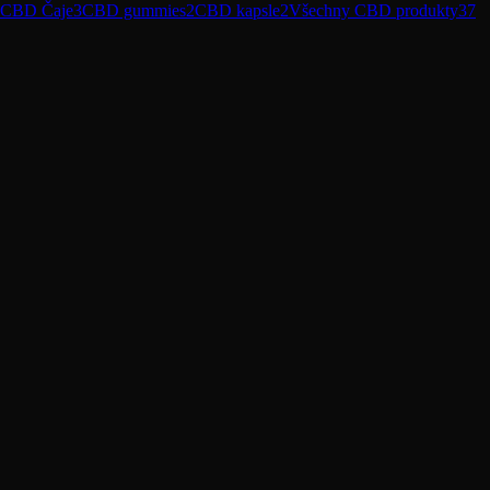
CBD Čaje
3
CBD gummies
2
CBD kapsle
2
Všechny CBD produkty
37