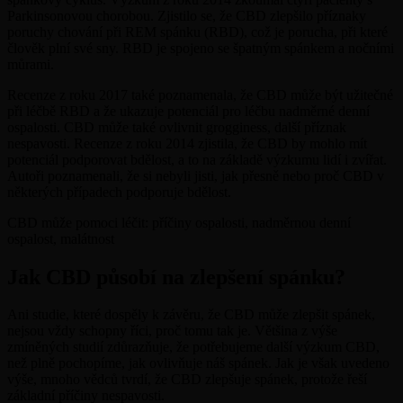
Parkinsonovou chorobou. Zjistilo se, že CBD zlepšilo příznaky
poruchy chování při REM spánku (RBD), což je porucha, při které
člověk plní své sny. RBD je spojeno se špatným spánkem a nočními
můrami.
Recenze z roku 2017 také poznamenala, že CBD může být užitečné
při léčbě RBD a že ukazuje potenciál pro léčbu nadměrné denní
ospalosti. CBD může také ovlivnit grogginess, další příznak
nespavosti. Recenze z roku 2014 zjistila, že CBD by mohlo mít
potenciál podporovat bdělost, a to na základě výzkumu lidí i zvířat.
Autoři poznamenali, že si nebyli jisti, jak přesně nebo proč CBD v
některých případech podporuje bdělost.
CBD může pomoci léčit: příčiny ospalosti, nadměrnou denní
ospalost, malátnost
Jak CBD působí na zlepšení spánku?
Ani studie, které dospěly k závěru, že CBD může zlepšit spánek,
nejsou vždy schopny říci, proč tomu tak je. Většina z výše
zmíněných studií zdůrazňuje, že potřebujeme další výzkum CBD,
než plně pochopíme, jak ovlivňuje náš spánek. Jak je však uvedeno
výše, mnoho vědců tvrdí, že CBD zlepšuje spánek, protože řeší
základní příčiny nespavosti.