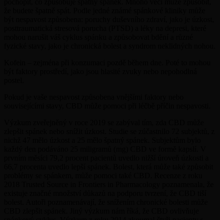
pochopit, co způsobuje špatný spánek. Mnoho věcí může způsobit,
že budete špatně spát. Podle jedné známé spánkové kliniky může
být nespavost způsobena: poruchy duševního zdraví, jako je úzkost,
posttraumatická stresová porucha (PTSD) a léky na depresi, které
mohou narušit váš cyklus spánku a způsobovat bdění a různé
fyzické stavy, jako je chronická bolest a syndrom neklidných nohou.
Kofein – zejména při konzumaci pozdě během dne. Poté to mohou
být faktory prostředí, jako jsou hlasité zvuky nebo nepohodlná
postel.
Pokud je vaše nespavost způsobena vnějšími faktory nebo
souvisejícími stavy, CBD může pomoci při léčbě příčin nespavosti.
Výzkum zveřejněný v roce 2019 se zabýval tím, zda CBD může
zlepšit spánek nebo snížit úzkost. Studie se zúčastnilo 72 subjektů, z
nichž 47 mělo úzkost a 25 mělo špatný spánek. Subjektům bylo
každý den podáváno 25 miligramů (mg) CBD ve formě kapslí. V
prvním měsíci 79,2 procent pacientů uvedlo nižší úroveň úzkosti a
66,7 procenta uvedlo lepší spánek. Bolest, která může také způsobit
problémy se spánkem, může pomoci také CBD. Recenze z roku
2018 Trusted Source in Frontiers in Pharmacology poznamenala, že
existuje značné množství důkazů na podporu tvrzení, že CBD tiší
bolest. Autoři poznamenávají, že snížením chronické bolesti může
CBD zlepšit spánek. Jiný výzkum nám říká, že CBD ovlivňuje
spánkový cyklus. Výzkum z roku 2014 zkoumal čtyři pacienty s