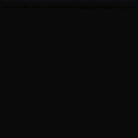
RATORNĚ TESTOVÁNO
✦
OD 2024
✦
🌿 PRÉMIOVÁ KVALITA
Všechny produkty
O nás
Blog
Certifikáty (COA)
Obchodní podmínky
Ochrana osobních údajů
Zásady cookies