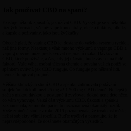
Jak používat CBD na spaní?
Existuje několik způsobů, jak užívat CBD. Vyskytuje se v několika
různých formách, včetně: vape koncentráty, oleje a tinktury, pilulky
a kapsle a poživatiny, jako jsou žvýkačky.
Obecně platí, že vaping CBD jej dostane do vašeho systému rychleji
než jiné formy. Neexistuje však mnoho výzkumů o vapingu CBD a
vaping obecně může představovat respirační rizika. Dávkování
CBD, které používáte, a čas, kdy jej užíváte, bude záviset na řadě
faktorů. Vaše váha, osobní tělesná chemie a povaha vašich potíží se
spánkem ovlivní, jak CBD funguje. Co funguje pro některé lidi,
nemusí fungovat pro jiné.
Většina klinických studií CBD a spánku zahrnovala podávání
subjektům kdekoli mezi 25 mg až 1 500 mg CBD denně. Nejlepší je
začít s nízkou dávkou a postupně ji zvyšovat, dokud nenajdete něco,
co vám vyhovuje. Velká část výzkumu CBD, úzkosti a spánku
zaznamenala, že mnoho pacientů nezaznamená okamžitý rozdíl.
Výše zmíněná studie z roku 2019 poznamenala, že trvalo asi měsíc,
než si subjekty všimli rozdílu. Buďte trpěliví a pamatujte, že je
nepravděpodobné, že dosáhnete okamžitých výsledků.