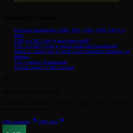
Infografika: Srovnání účinků tří hlavních kanabinoidů.
Související články
Průvodce kanabinoidy: CBD, THC, CBG, CBN, THCV a
další
CBD vs CBG: Jaký je mezi nimi rozdíl?
THC vs CBD: v čem je právní rozdíl mezi kanabinoidy
Indica vs. sativa: jaký je rozdíl a proč rozhoduje chemotyp, ne
nálepka
Více v rubrice: Kanabinoidy
Slovník pojmů o CBD a konopí
Objevte CBG produkty
Kanabigerol – „mateřský kanabinoid“ – najdete v olejích i mastech s
laboratorním certifikátem.
CBG produkty
CBD oleje