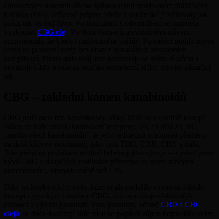
chronickými bolestmi břicha způsobenými syndromem dráždivého
tračníku (IBS). Střídavé průjmy, křeče a nadýmání jí ztěžovaly jak
práci, tak osobní život. Po konzultaci s odborníkem se rozhodla
vyzkoušet
CBG olej
. Po dvou týdnech pravidelného užívání
zaznamenala, že křeče i nadýmání se snížily. Po měsíci mohla znovu
jezdit na pracovní cesty bez obav z nenadálých zdravotních
komplikací. Přesto stále svůj stav konzultuje se svým lékařem a
považuje CBG pouze za součást komplexní léčby, nikoliv zázračný
lék.
CBG – základní kámen kanabinoidů
CBG patří mezi tzv. kanabinoidy, látky, které se v rostlině konopí
vážou na naše endokanabinoidní receptory. To, co dělá z CBG
„matku všech kanabinoidů“, je jeho jedinečná schopnost přeměny
na další klíčové sloučeniny, jako jsou THC, CBD, CBN a další.
Tato přeměna probíhá v rostlině během jejího vývoje – a právě proto
bývá CBG v dospělých rostlinách přítomno ve velmi nízkých
koncentracích, obvykle méně než 1 %.
Díky technologickým pokrokům se ale podařilo vyvinout odrůdy
konopí s vysokým obsahem CBG, což umožňuje efektivnější
extrakci a výrobu produktů. Tyto produkty, včetně
CBD a CBG
olejů
, se dnes dostávají stále více do popředí zájmu nejen díky svým