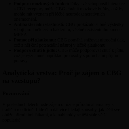
Podpora mozkových funkcí:
Díky své schopnosti interakce
s CB1 receptory může CBG chránit mozkové buňky, což by
mohlo mít význam při léčbě neurodegenerativních
onemocnění.
Antibakteriální vlastnosti:
CBG prokázalo slibné výsledky
v boji proti některým bakteriím, včetně rezistentního kmene
MRSA.
Pomoc při glaukomu:
CBG pomáhá snižovat nitrooční tlak,
což z něj činí potenciální nástroj v léčbě glaukomu.
Podpora chuti k jídlu:
CBG může podporovat chuť k jídlu,
což je významné například pro osoby s poruchami příjmu
potravy.
Analytická vrstva: Proč je zájem o CBG
na vzestupu?
Pozorování
V posledních letech roste zájem o různé přírodní alternativy k
tradiční medicíně. Lidé čím dál více hledají způsoby, jak léčit své
obtíže přírodními látkami, a kanabinoidy se těší stále větší
popularitě.