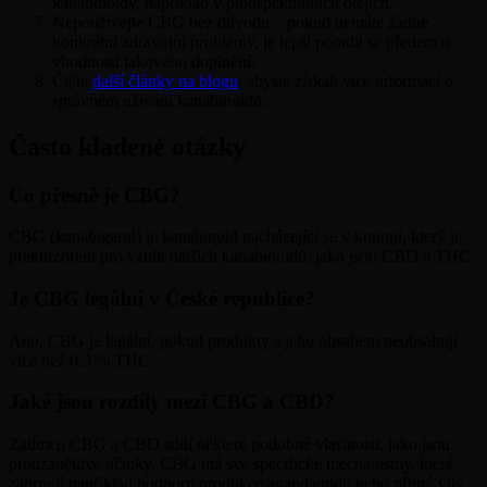
kanabinoidy, například v plnospektrálních olejích.
Nepoužívejte CBG bez důvodu – pokud nemáte žádné
konkrétní zdravotní problémy, je lepší poradit se předem o
vhodnosti takového doplnění.
Čtěte
další články na blogu
, abyste získali více informací o
správném užívání kanabinoidů.
Často kladené otázky
Co přesně je CBG?
CBG (kanabigerol) je kanabinoid nacházející se v konopí, který je
prekurzorem pro vznik dalších kanabinoidů, jako jsou CBD a THC.
Je CBG legální v České republice?
Ano, CBG je legální, pokud produkty s jeho obsahem neobsahují
více než 0,3 % THC.
Jaké jsou rozdíly mezi CBG a CBD?
Zatímco CBG a CBD sdílí některé podobné vlastnosti, jako jsou
protizánětlivé účinky, CBG má své specifické mechanismy, které
zahrnují například podporu produkce anandamidu nebo přímý vliv