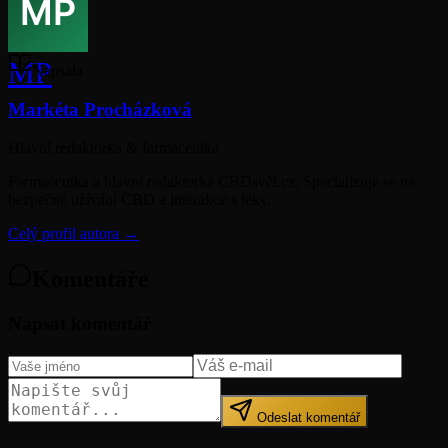
MP
Napsala
Markéta Procházková
Hlavní redaktorka & farmaceutka
Farmaceutka a hlavní redaktorka CBDsvět.cz. Specializuje se na
bezpečné užívání CBD a interakce s léky.
Celý profil autora →
Komentáře
Napsat komentář
Odeslat komentář