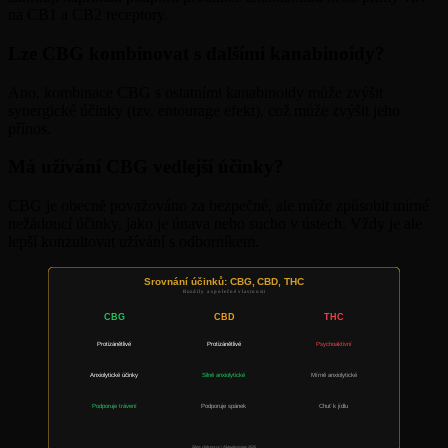
na CB1 a CB2 receptory.
Lze CBG kombinovat s dalšími kanabinoidy?
Ano, kombinace CBG s ostatními kanabinoidy může zvýšit
synergické účinky (tzv. entourage efekt), což může zvýšit jeho
přínos.
Má užívání CBG vedlejší účinky?
CBG je obecně považováno za bezpečné, ale může způsobit mírné
nežádoucí účinky, jako je únava nebo sucho v ústech. Vždy je ale
lepší konzultovat užívání s odborníkem.
Srovnání účinků: CBG, CBD, THC
Rozdíly a společné vlastnosti
CBG
CBD
THC
Protizánětlivé
Protizánětlivé
Psychoaktivní
Anxiolytické účinky
Silně anxiolytické
Mírně anxiolytické
Podporuje trávení
Podporuje spánek
Chuť k jídlu
Zdroj: cbdsvet.cz | Aktualizováno 2026