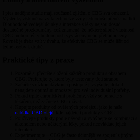
I přes nadějné studie mají současná zjištění o CBG svá omezení.
Výsledky získané na zvířatech nelze vždy jednoduše přenést na lidi.
Dlouhodobé vedlejší účinky a interakce s léky nejsou dosud
dostatečně prozkoumány, což znamená, že některé slibné vlastnosti
CBG mohou být v budoucnosti vyvráceny nebo přehodnoceny.
Rovněž je třeba vzít v úvahu, že efektivita CBG se může lišit od
jedné osoby k druhé.
Praktické tipy z praxe
Pozorně si přečtěte složení každého produktu s obsahem
CBG. Preferujte ty, které byly testovány třetí stranou.
Začněte s nízkou dávkou a postupně ji zvyšujte, dokud
nenajdete optimální množství pro své individuální potřeby.
Pokud trpíte chronickými problémy, vždy se poraďte s
lékařem, než začnete CBG užívat.
Kupujte produkty od ověřených prodejců, jako je naše
nabídka CBD olejů
, kde najdete i produkty s CBG.
Používejte produkty podle návodu a vyhýbejte se kombinaci s
alkoholem nebo některými léky, pokud neovládáte jejich
interakci.
Experimentujte – CBG je často účinnější ve spojení s jinými