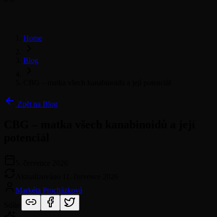
Home
Blog
CBG – matka všech kanabinoidů a její potenciál
Zpět na Blog
CBG – matka všech kanabinoidů a její
potenciál
5. července 2026
Aktualizováno
11. července 2026
Markéta Procházková
Sdílet