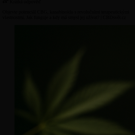
Krátká odpověď
Objevte potenciál CBG, kanabinoidu s revolučními terapeutickými
vlastnostmi. Jak funguje a kdy má smysl jej užívat? | CBDsvět.cz