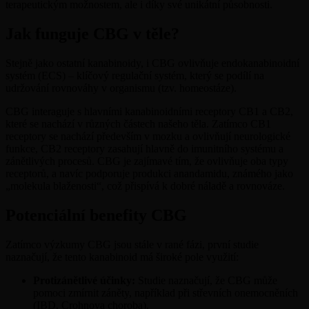
terapeutickým možnostem, ale i díky své unikátní působnosti.
Jak funguje CBG v těle?
Stejně jako ostatní kanabinoidy, i CBG ovlivňuje endokanabinoidní
systém (ECS) – klíčový regulační systém, který se podílí na
udržování rovnováhy v organismu (tzv. homeostáze).
CBG interaguje s hlavními kanabinoidními receptory CB1 a CB2,
které se nachází v různých částech našeho těla. Zatímco CB1
receptory se nachází především v mozku a ovlivňují neurologické
funkce, CB2 receptory zasahují hlavně do imunitního systému a
zánětlivých procesů. CBG je zajímavé tím, že ovlivňuje oba typy
receptorů, a navíc podporuje produkci anandamidu, známého jako
„molekula blaženosti“, což přispívá k dobré náladě a rovnováze.
Potenciální benefity CBG
Zatímco výzkumy CBG jsou stále v rané fázi, první studie
naznačují, že tento kanabinoid má široké pole využití:
Protizánětlivé účinky:
Studie naznačují, že CBG může
pomoci zmírnit záněty, například při střevních onemocněních
(IBD, Crohnova choroba).