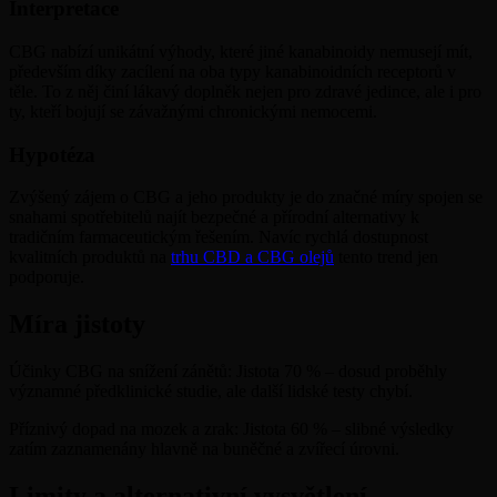
Interpretace
CBG nabízí unikátní výhody, které jiné kanabinoidy nemusejí mít,
především díky zacílení na oba typy kanabinoidních receptorů v
těle. To z něj činí lákavý doplněk nejen pro zdravé jedince, ale i pro
ty, kteří bojují se závažnými chronickými nemocemi.
Hypotéza
Zvýšený zájem o CBG a jeho produkty je do značné míry spojen se
snahami spotřebitelů najít bezpečné a přírodní alternativy k
tradičním farmaceutickým řešením. Navíc rychlá dostupnost
kvalitních produktů na
trhu CBD a CBG olejů
tento trend jen
podporuje.
Míra jistoty
Účinky CBG na snížení zánětů: Jistota 70 % – dosud proběhly
významné předklinické studie, ale další lidské testy chybí.
Příznivý dopad na mozek a zrak: Jistota 60 % – slibné výsledky
zatím zaznamenány hlavně na buněčné a zvířecí úrovni.
Limity a alternativní vysvětlení