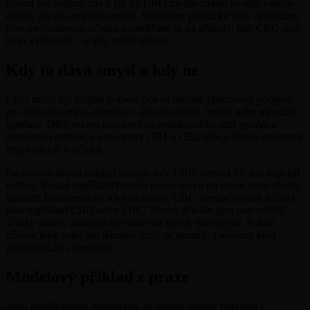
Pokud vás zajímá, zda a jak by CBG mohlo zlepšit kvalitu vašeho
života, jste na správném místě. Nastíníme praktické tipy, vysvětlíme
jeho mechanismus účinku a zaměříme se na případy, kdy CBG stojí
za to vyzkoušet – a kdy raději nikoliv.
Kdy to dává smysl a kdy ne
CBG může být ideální volbou, pokud hledáte přirozenou podporu
pro celkové zdraví, zejména v oblasti zánětů, bolesti nebo trávicího
systému. Díky svému působení na endokanabinoidní systém a
schopnosti interakce s receptory CB1 a CB2 slibuje široké spektrum
terapeutických účinků.
Na druhou stranu existují situace, kdy CBG nemusí být tou nejlepší
volbou. Pokud například hledáte pouze úlevu od stresu nebo chcete
nahradit farmaceutické léky na bolest, CBG nemusí být tak účinný
jako například CBD nebo THC. Navíc, ačkoliv jsou potenciální
účinky slibné, dlouhodobé studie na lidech stále chybí. Pokud
užíváte léky nebo jste těhotná, vždy se poraďte s lékařem před
použitím CBG produktů.
Modelový příklad z praxe
Jana, pětatřicetiletá manažerka, se dlouhé měsíce potýkala s