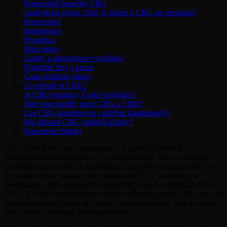
Potenciální benefity CBG
Analytická vrstva: Proč je zájem o CBG na vzestupu?
Pozorování
Interpretace
Hypotéza
Míra jistoty
Limity a alternativní vysvětlení
Praktické tipy z praxe
Často kladené otázky
Co přesně je CBG?
Je CBG legální v České republice?
Jaké jsou rozdíly mezi CBG a CBD?
Lze CBG kombinovat s dalšími kanabinoidy?
Má užívání CBG vedlejší účinky?
Související články
CBG, známý také jako kanabigerol, je jedním ze stovek
kanabinoidů nacházejících se v rostlině konopí. Ale co dělá tento
konkrétní kanabinoid tak unikátním? Odpověď je jednoduchá: CBG
je považován za „matku všech kanabinoidů“. V podstatě je to
předchůdce všech ostatních kanabinoidů, včetně známějších CBD a
THC. V článku se podíváme nejen na vědecké pozadí CBG, ale i na
jeho potenciální přínosy pro zdraví, vhodné způsoby užití a možné
limity tohoto fascinujícího kanabinoidu.