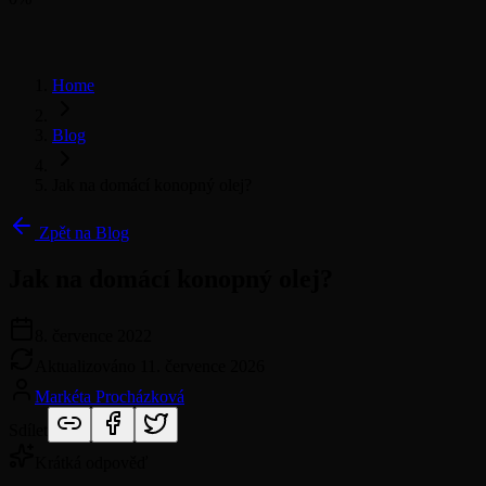
Home
Blog
Jak na domácí konopný olej?
Zpět na Blog
Jak na domácí konopný olej?
8. července 2022
Aktualizováno
11. července 2026
Markéta Procházková
Sdílet
Krátká odpověď