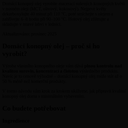
Domácí konopný olej vyrobíte macerací sušených konopných květů
v nosném oleji (MCT, olivový, kokosový). Nejprve květy
dekarboxylujte 40 minut při 110 °C, poté smíchejte s olejem a
zahřívejte 6–8 hodin při 90–100 °C. Hotový olej zfiltrujte a
skladujte v tmavé lahvi v lednici.
Aktualizováno:
prosinec 2025
Domácí konopný olej – proč si ho
vyrobit?
Výroba vlastního konopného oleje vám dává
plnou kontrolu nad
kvalitou surovin, koncentrací a čistotou
výsledného produktu.
Navíc je to cenově výhodné – domácí konopný olej může stát až o
50 % méně než komerční produkty.
V tomto návodu vám krok za krokem ukážeme, jak připravit kvalitní
konopný olej doma s minimálním vybavením.
Co budete potřebovat
Ingredience