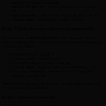
potvrzujícím obsah kanabinoidů
Obsah THC do 1 %
– zákonný limit pro legální konopí v
ČR
Správné sušení
– květy by měly být suché, ale ne přeschlé
Absence plísní
– zkontrolujte vizuálně i čichem
Krok 2: Dekarboxylace (aktivace kanabinoidů)
Dekarboxylace je
nejdůležitější krok
celého procesu. Surové
konopí obsahuje CBDA (neaktivní forma), kterou teplo přemění na
CBD (aktivní forma).
Předehřejte troubu na
110 °C
Nahrubo rozdrťte konopné květy
Rozprostřete na pečicí papír v jedné vrstvě
Pečte
40 minut
– květy by měly získat zlatohnědou barvu
Pravidelně kontrolujte – nepřekročte 120 °C, jinak hrozí
degradace kanabinoidů
Tip:
Pokud nemáte teploměr do trouby, použijte nižší teplotu (100
°C) a prodlužte čas na 50 minut.
Krok 3: Infuze (louhování)