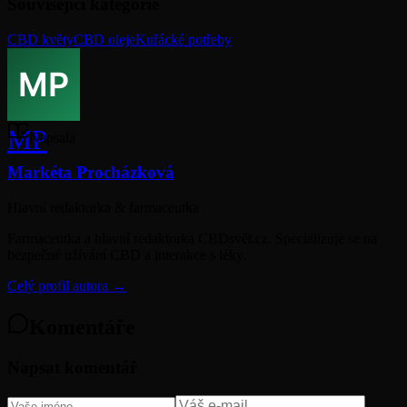
Související kategorie
CBD květy
CBD oleje
Kuřácké potřeby
MP
Napsala
Markéta Procházková
Hlavní redaktorka & farmaceutka
Farmaceutka a hlavní redaktorka CBDsvět.cz. Specializuje se na
bezpečné užívání CBD a interakce s léky.
Celý profil autora →
Komentáře
Napsat komentář