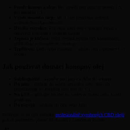
Poměr konopí a oleje:
Pro silnější olej použijte poměr 1:5,
pro mírnější 1:10
Výběr nosného oleje:
MCT olej poskytuje nejlepší
vstřebatelnost kanabinoidů
Dvojitá extrakce:
Pro extra silný olej zopakujte infuzi s
čerstvým konopím a stejným olejem
Teplota je klíčová:
Příliš vysoká teplota ničí kanabinoidy,
příliš nízká nedostatečně extrahuje
Trpělivost:
Delší doba extrakce = silnější olej (optimum 6–8
hodin)
Jak používat domácí konopný olej
Sublinguálně
– kapněte pod jazyk a držte 60 sekund
Do jídla
– přidejte do salátů, smoothie nebo těstovin
(nepřidávejte do horkých jídel nad 70 °C)
Na kůži
– aplikujte lokálně na svalovou bolest nebo kožní
problémy
Do nápojů
– přidejte do čaje nebo kávy
Podívejte se na naši nabídku
profesionálně vyrobených CBD olejů
,
pokud preferujete přesné dávkování a zaručenou kvalitu.