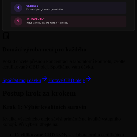
FILTRACE
4
Přecedění přes gázu nebo jemné sítko
UCHOVÁVÁNÍ
5
Tmavá lahvička, chladné místo, 6–12 měsíců
Domácí výroba není pro každého
Pokud chcete přesnou koncentraci a laboratorní kontrolu, zvolte
certifikovaný CBD olej. Spočítáme vám dávku.
Spočítat moji dávku
Hotové CBD oleje
Postup krok za krokem
Krok 1: Výběr kvalitních surovin
Kvalita výsledného oleje závisí primárně na kvalitě vstupního
konopí. Při výběru dbejte na:
Certifikované CBD květy
– s laboratorním certifikátem