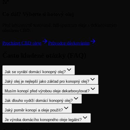
Co dál? Vyberte si hotový olej
Plně laboratorně testované, full-spectrum oleje s deklarovaným
obsahem CBD.
Procházet CBD oleje
Průvodce dávkováním
Často kladené otázky (FAQ)
Jak se vyrábí domácí konopný olej?
Jaký olej je nejlepší jako základ pro konopný olej?
Musím konopí před výrobou oleje dekarboxylovat?
Jak dlouho vydrží domácí konopný olej?
Jaký poměr konopí a oleje použít?
Je výroba domácího konopného oleje legální?