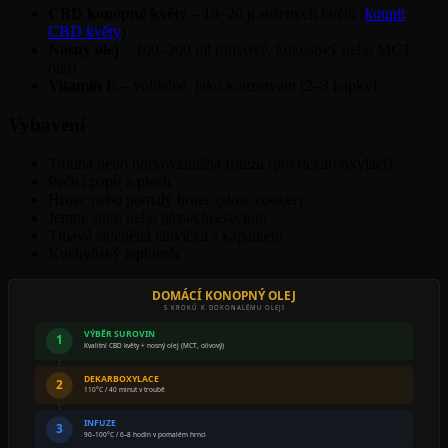
CBD konopné květy
– 10–20 g sušených květů (
koupit
CBD květy
)
Nosný olej
– 100–200 ml (olivový, kokosový nebo MCT
olej)
Vitamín E
– volitelně, jako konzervant (2–3 kapky)
Vybavení
Trouba nebo horkovzdušná fritéza (pro dekarboxylaci)
Pečicí papír a plech
Hrnec nebo pomalý hrnec (slow cooker)
Jemné sítko nebo gáza/cheesecloth
Tmavá skleněná lahvička s kapátkem
Kuchyňský teploměr
DOMÁCÍ KONOPNÝ OLEJ
5 KROKŮ K DOKONALÉMU OLEJI
VÝBĚR SUROVIN
1
Kvalitní CBD květy + nosný olej (MCT, olivový)
DEKARBOXYLACE
2
110°C / 40 minut v troubě
INFUZE
3
90–100°C / 6–8 hodin v pomalém hrnci