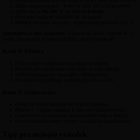
Dekarboxylované konopí vložte do hrnce nebo slow cookeru
Zalijte nosným olejem – květy by měly být zcela ponořeny
Zahřívejte na
90–100 °C
po dobu
6–8 hodin
Pravidelně míchejte (každých 30–60 minut)
NIKDY
nenechte olej vařit – teplota nesmí překročit 110 °C
Alternativa se slow cookerem:
Nastavte na „Low" a nechte 8–12
hodin. Tato metoda je nejbezpečnější a nejvíce hands-off.
Krok 4: Filtrace
Nechte směs vychladnout na pokojovou teplotu
Přeceďte přes jemné sítko nebo gázu do čisté nádoby
Vyždímejte gázu pro maximální výtěžnost oleje
Pro čistší olej přefiltrujte podruhé přes kávový filtr
Krok 5: Uchovávání
Přelijte do tmavé skleněné lahvičky s kapátkem
Přidejte 2–3 kapky vitamínu E jako přírodní konzervant
Uchovávejte na chladném, tmavém místě (nebo v lednici)
Označte lahvičku datem výroby a použitými ingrediencemi
Tipy pro nejlepší výsledek