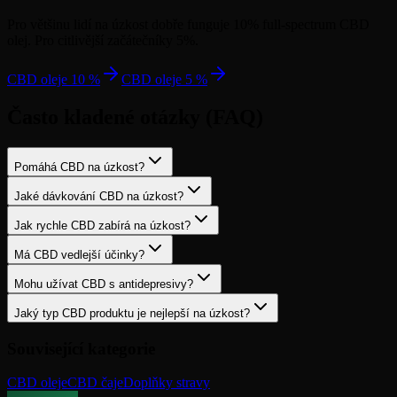
Pro většinu lidí na úzkost dobře funguje 10% full-spectrum CBD
olej. Pro citlivější začátečníky 5%.
CBD oleje 10 %
CBD oleje 5 %
Často kladené otázky (FAQ)
Pomáhá CBD na úzkost?
Jaké dávkování CBD na úzkost?
Jak rychle CBD zabírá na úzkost?
Má CBD vedlejší účinky?
Mohu užívat CBD s antidepresivy?
Jaký typ CBD produktu je nejlepší na úzkost?
Související kategorie
CBD oleje
CBD čaje
Doplňky stravy