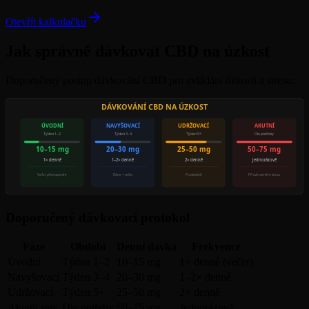
Otevřít kalkulačku
Jak správně dávkovat CBD na úzkost
Doporučený postup dávkování CBD pro zvládání úzkosti a stresu:
DÁVKOVÁNÍ CBD NA ÚZKOST
ÚVODNÍ
NAVYŠOVACÍ
UDRŽOVACÍ
AKUTNÍ
Týden 1–2
Týden 3–4
Týden 5+
Dle potřeby
10–15 mg
20–30 mg
25–50 mg
50–75 mg
1× denně
1–2× denně
2× denně
Jednorázově
Večer před spaním
Ráno + večer
Pravidelně
Při úzkostném stavu
Doporučený dávkovací protokol
Fáze
Období
Denní dávka
Frekvence
Úvodní
Týden 1–2
10–15 mg
1× denně (večer)
Navyšovací
Týden 3–4
20–30 mg
1–2× denně
Udržovací
Týden 5+
25–50 mg
2× denně
Akutní stav
Dle potřeby
50–75 mg
Jednorázově