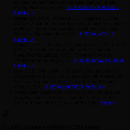
injected into the dorsolateral periaqueductal gray of rats.
.
Psychopharmacology
.
DOI:
10.1007/s00213-008-1168-x
.
PubMed
↗
Bergamaschi M. M., Queiroz R. H., Chagas M. H., et al.
(
2011
).
Cannabidiol reduces the anxiety induced by simulated
public speaking in treatment-naïve social phobia patients.
.
Neuropsychopharmacology
.
DOI:
10.1038/npp.2011.6
.
PubMed
↗
Crippa J. A. S., Guimarães F. S., Campos A. C., Zuardi A. W.
(
2018
).
Translational Investigation of the Therapeutic
Potential of Cannabidiol (CBD): Toward a New Age.
.
Frontiers in Immunology
.
DOI:
10.3389/fimmu.2018.02009
.
PubMed
↗
Brown J. D., Winterstein A. G.
(
2019
).
Potential Adverse
Drug Events and Drug-Drug Interactions with Medical and
Consumer Cannabidiol (CBD) Use.
.
Journal of Clinical
Medicine
.
DOI:
10.3390/jcm8070989
.
PubMed
↗
World Health Organization (WHO), Expert Committee on
Drug Dependence
(
2018
).
Cannabidiol (CBD) – Critical
Review Report.
.
WHO, Geneva, 40th meeting
.
Zdroj
↗
Co dál? Začněte s ověřeným CBD olejem