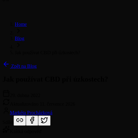
Home
Blog
Jak používat CBD při úzkostech?
Zpět na Blog
Jak používat CBD při úzkostech?
29. dubna 2022
Aktualizováno
11. července 2026
Markéta Procházková
Sdílet
Krátká odpověď