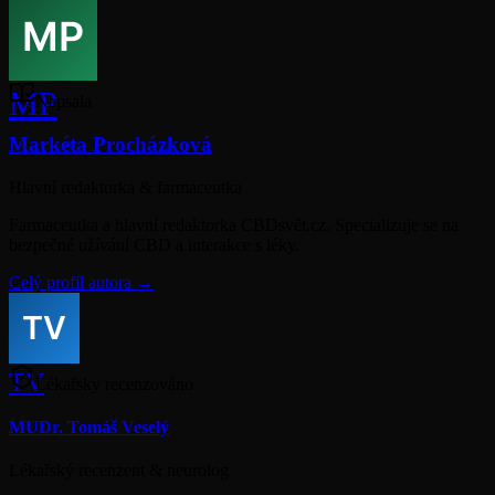
MP
Napsala
Markéta Procházková
Hlavní redaktorka & farmaceutka
Farmaceutka a hlavní redaktorka CBDsvět.cz. Specializuje se na
bezpečné užívání CBD a interakce s léky.
Celý profil autora →
TV
Lékařsky recenzováno
MUDr. Tomáš Veselý
Lékařský recenzent & neurolog