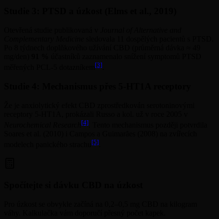
Studie 3: PTSD a úzkost (Elms et al., 2019)
Otevřená studie publikovaná v
Journal of Alternative and
Complementary Medicine
sledovala 11 dospělých pacientů s PTSD.
Po 8 týdnech doplňkového užívání CBD (průměrná dávka ≈ 49
mg/den)
91 %
účastníků zaznamenalo snížení symptomů PTSD
[3]
měřených PCL-5 dotazníkem
.
Studie 4: Mechanismus přes 5-HT1A receptory
Že je anxiolytický efekt CBD zprostředkován serotoninovými
receptory 5-HT1A, prokázali Russo a kol. už v roce 2005 v
[4]
Neurochemical Research
. Tento mechanismus později potvrdila
Soares et al. (2010) i Campos a Guimarães (2008) na zvířecích
[5]
modelech panického strachu
.
Spočítejte si dávku CBD na úzkost
Pro úzkost se obvykle začíná na 0,2–0,5 mg CBD na kilogram
váhy. Kalkulačka vám doporučí přesný počet kapek.