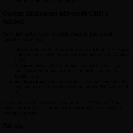
mohou zesílit účinky CBD na stres.
Osobní zkušenosti uživatelů CBD s
úzkostí
Na základě zpětné vazby od našich zákazníků jsme shrnuli
nejčastější zkušenosti:
Obecná úzkost:
„Po 2 týdnech užívání CBD oleje 10 % jsem
cítila výrazné zlepšení. Noční úzkosti téměř zmizely." – Jana,
34 let
Pracovní stres:
„CBD mi pomáhá zvládat stresové situace v
práci. Beru 25 mg ráno a cítím se klidnější celý den." –
Tomáš, 41 let
Sociální úzkost:
„Před důležitými schůzkami si vezmu CBD
olej pod jazyk. Do 20 minut se cítím uvolněnější." – Petra, 28
let
Poznámka: Osobní zkušenosti se mohou lišit. CBD není lékem a
nemůže nahradit profesionální psychiatrickou péči u závažných
úzkostných poruch.
Zdroje