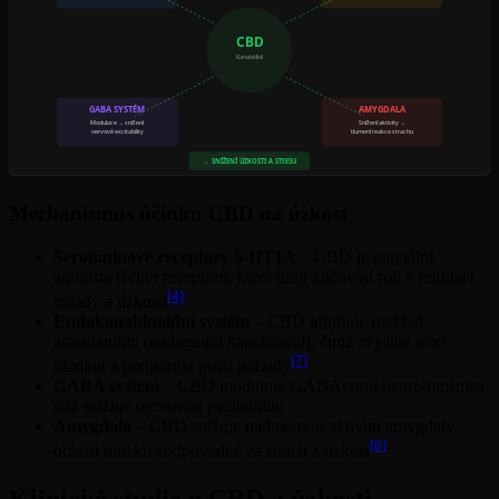
CBD
Kanabidiol
GABA SYSTÉM
AMYGDALA
Modulace → snížení
Snížení aktivity →
nervové excitability
tlumení reakce strachu
→ SNÍŽENÍ ÚZKOSTI A STRESU
Mechanismus účinku CBD na úzkost
Serotoninové receptory 5-HT1A
– CBD je parciální
agonista těchto receptorů, které hrají klíčovou roli v regulaci
[4]
nálady a úzkosti
Endokanabinoidní systém
– CBD inhibuje rozklad
anandamidu (endogenní kanabinoid), čímž zvyšuje jeho
[7]
hladinu a podporuje pocit pohody
GABA systém
– CBD moduluje GABAergní neurotransmisi,
což snižuje nervovou excitabilitu
Amygdala
– CBD snižuje nadměrnou aktivitu amygdaly,
[6]
oblasti mozku zodpovědné za strach a úzkost
Klinické studie o CBD a úzkosti