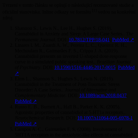
Tvrzení v tomto článku se opírají o následující recenzované studie a
[1]
oficiální stanoviska. Inline odkazy ve formátu
vedou na konkrétní
zdroj.
Shannon S., Lewis N., Lee H., Hughes S.
(
2019
).
Cannabidiol in Anxiety and Sleep: A Large Case Series.
.
The
Permanente Journal
.
DOI:
10.7812/TPP/18-041
.
PubMed
↗
Linares I. M., Zuardi A. W., Pereira L. C., Queiroz R. H.,
Mechoulam R., Guimarães F. S., Crippa J. A.
(
2019
).
Cannabidiol presents an inverted U-shaped dose-response
curve in a simulated public speaking test.
.
Brazilian Journal
of Psychiatry
.
DOI:
10.1590/1516-4446-2017-0015
.
PubMed
↗
Elms L., Shannon S., Hughes S., Lewis N.
(
2019
).
Cannabidiol in the Treatment of Post-Traumatic Stress
Disorder: A Case Series.
.
Journal of Alternative and
Complementary Medicine
.
DOI:
10.1089/acm.2018.0437
.
PubMed
↗
Russo E. B., Burnett A., Hall B., Parker K. K.
(
2005
).
Agonistic properties of cannabidiol at 5-HT1a receptors.
.
Neurochemical Research
.
DOI:
10.1007/s11064-005-6978-1
.
PubMed
↗
Campos A. C., Guimarães F. S.
(
2008
).
Involvement of
5HT1A receptors in the anxiolytic-like effects of cannabidiol