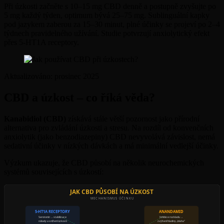
Při úzkosti začněte s 10–15 mg CBD denně a postupně zvyšujte po
5 mg každý týden, optimum bývá 25–75 mg. Sublinguální kapky
pod jazykem zaberou za 15–30 minut, plné účinky se projeví po 2–4
týdnech pravidelného užívání. Studie potvrzují anxiolytický efekt
přes 5-HT1A receptory.
Aktualizováno:
prosinec 2025
CBD a úzkost – co říká věda?
Kanabidiol (CBD)
získává stále větší pozornost jako přírodní
alternativa pro zvládání úzkosti a stresu. Na rozdíl od konvenčních
anxiolytik (jako benzodiazepiny) CBD nevyvolává závislost, nemá
sedativní účinky v nízkých dávkách a má minimální vedlejší účinky.
Výzkum ukazuje, že CBD působí na několik neurochemických
systémů souvisejících s úzkostí:
JAK CBD PŮSOBÍ NA ÚZKOST
MECHANISMUS ÚČINKU
5-HT1A RECEPTORY
ANANDAMID
Serotonin → stabilizace
Inhibice rozkladu →
nálady a snížení úzkosti
zvýšení hladiny „blaha"