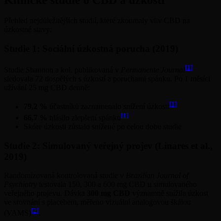
Přehled nejdůležitějších studií, které zkoumaly vliv CBD na
úzkostné stavy:
Studie 1: Sociální úzkostná porucha (2019)
[1]
Studie Shannon a kol. publikovaná v
Permanente Journal
sledovala 72 dospělých s úzkostí a poruchami spánku. Po 1 měsíci
užívání 25 mg CBD denně:
[1]
79,2 %
účastníků zaznamenalo snížení úzkosti
[1]
66,7 %
hlásilo zlepšení spánku
Skóre úzkosti zůstalo snížené po celou dobu studie
Studie 2: Simulovaný veřejný projev (Linares et al.,
2019)
Randomizovaná kontrolovaná studie v
Brazilian Journal of
Psychiatry
testovala 150, 300 a 600 mg CBD u simulovaného
veřejného projevu. Dávka
300 mg CBD
významně snížila úzkost
ve srovnání s placebem, měřeno vizuální analogovou škálou
[2]
(VAMS)
.