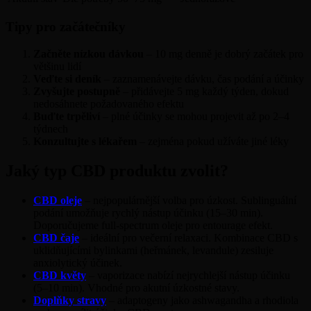
Tipy pro začátečníky
Začněte nízkou dávkou
– 10 mg denně je dobrý začátek pro
většinu lidí
Veďte si deník
– zaznamenávejte dávku, čas podání a účinky
Zvyšujte postupně
– přidávejte 5 mg každý týden, dokud
nedosáhnete požadovaného efektu
Buďte trpěliví
– plné účinky se mohou projevit až po 2–4
týdnech
Konzultujte s lékařem
– zejména pokud užíváte jiné léky
Jaký typ CBD produktu zvolit?
CBD oleje
– nejpopulárnější volba pro úzkost. Sublinguální
podání umožňuje rychlý nástup účinku (15–30 min).
Doporučujeme full-spectrum oleje pro entourage efekt.
CBD čaje
– ideální pro večerní relaxaci. Kombinace CBD s
uklidňujícími bylinkami (heřmánek, levandule) zesiluje
anxiolytický účinek.
CBD květy
– vaporizace nabízí nejrychlejší nástup účinku
(5–10 min). Vhodné pro akutní úzkostné stavy.
Doplňky stravy
– adaptogeny jako ashwagandha a rhodiola