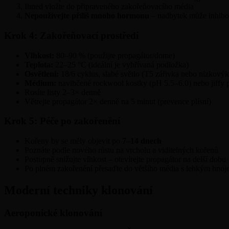
Ihned vložte do připraveného zakořeňovacího média
Nepoužívejte příliš mnoho hormonu
– nadbytek může inhibov
Krok 4: Zakořeňovací prostředí
Vlhkost:
80–90 % (použijte propagátor/dome)
Teplota:
22–25 °C (ideální je vyhřívaná podložka)
Osvětlení:
18/6 cyklus, slabé světlo (T5 zářivka nebo nízkov
Médium:
navlhčené rockwool kostky (pH 5.5–6.0) nebo jiffy p
Rosíte listy 2–3× denně
Větrejte propagátor 2× denně na 5 minut (prevence plísní)
Krok 5: Péče po zakořenění
Kořeny by se měly objevit po
7–14 dnech
Poznáte podle nového růstu na vrcholu a viditelných kořenů
Postupně snižujte vlhkost – otevírejte propagátor na delší dobu
Po plném zakořenění přesaďte do většího média s lehkým hnoj
Moderní techniky klonování
Aeroponické klonování