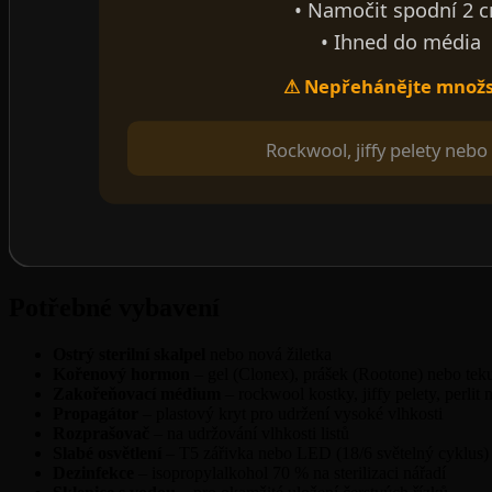
• Namočit spodní 2 
• Ihned do média
⚠ Nepřehánějte množs
Rockwool, jiffy pelety nebo 
Potřebné vybavení
Ostrý sterilní skalpel
nebo nová žiletka
Kořenový hormon
– gel (Clonex), prášek (Rootone) nebo tek
Zakořeňovací médium
– rockwool kostky, jiffy pelety, perli
Propagátor
– plastový kryt pro udržení vysoké vlhkosti
Rozprašovač
– na udržování vlhkosti listů
Slabé osvětlení
– T5 zářivka nebo LED (18/6 světelný cyklus)
Dezinfekce
– isopropylalkohol 70 % na sterilizaci nářadí