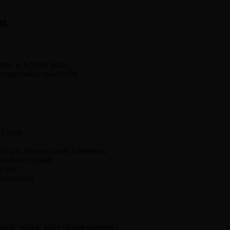
em
(min. 4–6 týdnů stará)
ku zpomaluje zakořenění
0–15 cm
ochu pro absorpci vody a hormonu
zduchové embolii
 listy
transpiraci
nd, prášek: lehce otřepat přebytek)