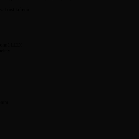
at růst kořenů
ýkonná LED)
elety
ením