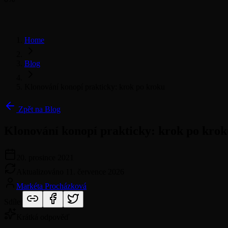
Home
Blog
Klonování konopí prakticky: krok po kroku
Zpět na Blog
Klonování konopí prakticky: krok po krok
20. prosince 2021
Aktualizováno
11. července 2026
Markéta Procházková
Sdílet
Krátká odpověď