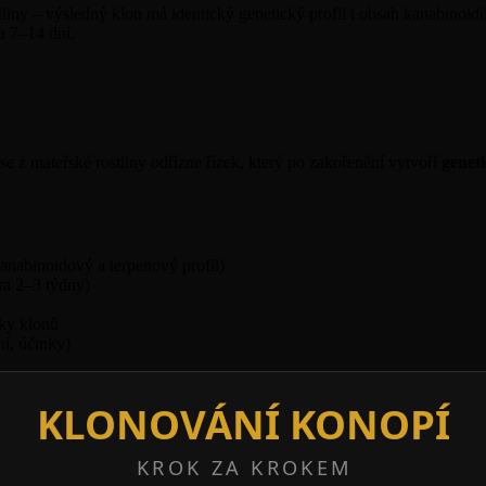
iny – výsledný klon má identický genetický profil i obsah kanabinoidů.
a 7–14 dní.
se z mateřské rostliny odřízne řízek, který po zakořenění vytvoří
geneti
kanabinoidový a terpenový profil)
ora 2–3 týdny)
tky klonů
ní, účinky)
KLONOVÁNÍ KONOPÍ
KROK ZA KROKEM