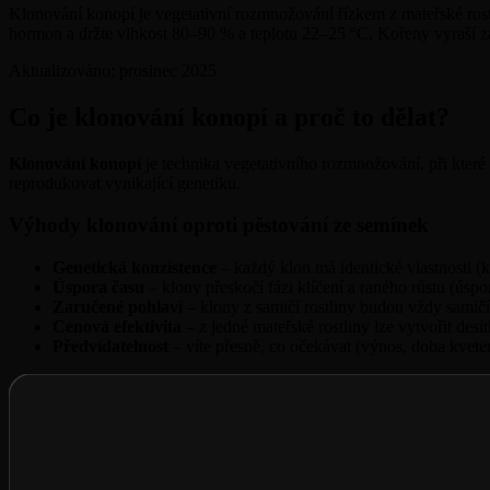
Klonování konopí je vegetativní rozmnožování řízkem z mateřské rostl
hormon a držte vlhkost 80–90 % a teplotu 22–25 °C. Kořeny vyraší z
Aktualizováno:
prosinec 2025
Co je klonování konopí a proč to dělat?
Klonování konopí
je technika vegetativního rozmnožování, při které 
reprodukovat vynikající genetiku.
Výhody klonování oproti pěstování ze semínek
Genetická konzistence
– každý klon má identické vlastnosti (
Úspora času
– klony přeskočí fázi klíčení a raného růstu (úsp
Zaručené pohlaví
– klony z samičí rostliny budou vždy samičí
Cenová efektivita
– z jedné mateřské rostliny lze vytvořit desí
Předvídatelnost
– víte přesně, co očekávat (výnos, doba kvete