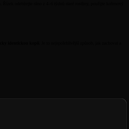
 Řízek odebírejte ráno z 4–6 týdnů staré rostliny, použijte kořenový
cky identickou kopii
. Je to nejspolehlivější způsob, jak zachovat a