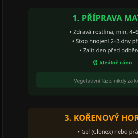
1. PŘÍPRAVA M
• Zdravá rostlina, min. 4–
• Stop hnojení 2–3 dny 
• Zalít den před odbě
⏰ Ideálně ráno
Vegetativní fáze, nikdy za k
3. KOŘENOVÝ H
• Gel (Clonex) nebo pr