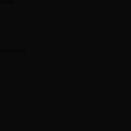
 Výhody:
ro začátečníky.