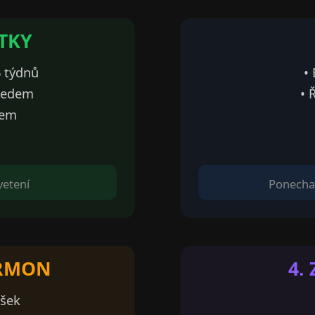
ATKY
6 týdnů
•
předem
• 
rem
vetení
Ponechat
ORMON
4.
ášek