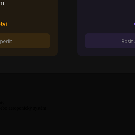
cm
tví
perlit
Rosit
utý
t nebo aeroponický systém