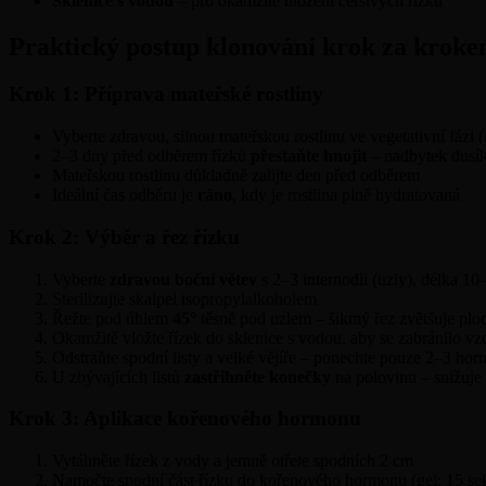
Sklenice s vodou
– pro okamžité uložení čerstvých řízků
Praktický postup klonování krok za krok
Krok 1: Příprava mateřské rostliny
Vyberte zdravou, silnou mateřskou rostlinu ve vegetativní fázi 
2–3 dny před odběrem řízků
přestaňte hnojit
– nadbytek dusí
Mateřskou rostlinu důkladně zalijte den před odběrem
Ideální čas odběru je
ráno
, kdy je rostlina plně hydratovaná
Krok 2: Výběr a řez řízku
Vyberte
zdravou boční větev
s 2–3 internodii (uzly), délka 1
Sterilizujte skalpel isopropylalkoholem
Řežte pod úhlem
45°
těsně pod uzlem – šikmý řez zvětšuje pl
Okamžitě vložte řízek do sklenice s vodou, aby se zabránilo v
Odstraňte spodní listy a velké vějíře – ponechte pouze 2–3 horní
U zbývajících listů
zastřihněte konečky
na polovinu – snižuje 
Krok 3: Aplikace kořenového hormonu
Vytáhněte řízek z vody a jemně otřete spodních 2 cm
Namočte spodní část řízku do kořenového hormonu (gel: 15 seku