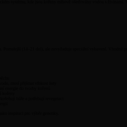
nickém systému, kde jsou kořeny mlhově ošetřovány vodou s živinami.
u. Pomalejší (14–21 dní), ale nevyžaduje speciální vybavení. Vhodné p
pěchu
odu, musí přijímat vlhkost listy
ání energie do tvorby kořenů
í kořeny
kořeňují hůře a potřebují revegetaci
ergii
jako inspiraci pro výběr genetiky.