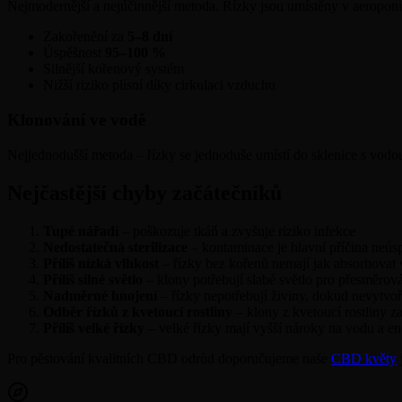
Nejmodernější a nejúčinnější metoda. Řízky jsou umístěny v aeropo
Zakořenění za
5–8 dní
Úspěšnost
95–100 %
Silnější kořenový systém
Nižší riziko plísní díky cirkulaci vzduchu
Klonování ve vodě
Nejjednodušší metoda – řízky se jednoduše umístí do sklenice s vodo
Nejčastější chyby začátečníků
Tupé nářadí
– poškozuje tkáň a zvyšuje riziko infekce
Nedostatečná sterilizace
– kontaminace je hlavní příčina neús
Příliš nízká vlhkost
– řízky bez kořenů nemají jak absorbovat v
Příliš silné světlo
– klony potřebují slabé světlo pro přesměrov
Nadměrné hnojení
– řízky nepotřebují živiny, dokud nevytvoř
Odběr řízků z kvetoucí rostliny
– klony z kvetoucí rostliny za
Příliš velké řízky
– velké řízky mají vyšší nároky na vodu a en
Pro pěstování kvalitních CBD odrůd doporučujeme naše
CBD květy