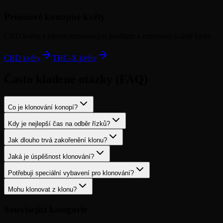
Prémiové konopné květy
CBD květy s plným terpenovým profilem a rozborem každé šarže.
CBD květy
THC-X květy
Často kladené otázky (FAQ)
Co je klonování konopí?
Kdy je nejlepší čas na odběr řízků?
Jak dlouho trvá zakořenění klonu?
Jaká je úspěšnost klonování?
Potřebuji speciální vybavení pro klonování?
Mohu klonovat z klonu?
Související kategorie