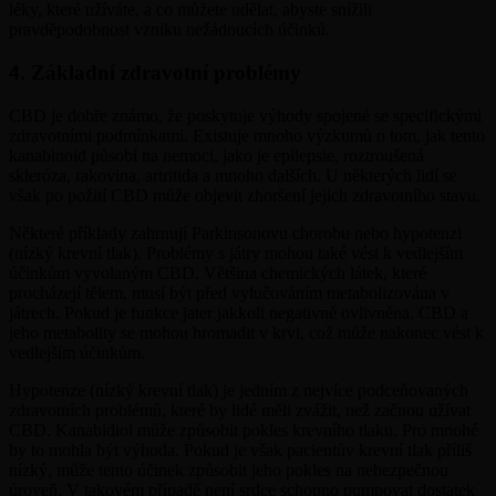
léky, které užíváte, a co můžete udělat, abyste snížili
pravděpodobnost vzniku nežádoucích účinků.
4. Základní zdravotní problémy
CBD je dobře známo, že poskytuje výhody spojené se specifickými
zdravotními podmínkami. Existuje mnoho výzkumů o tom, jak tento
kanabinoid působí na nemoci, jako je epilepsie, roztroušená
skleróza, rakovina, artritida a mnoho dalších. U některých lidí se
však po požití CBD může objevit zhoršení jejich zdravotního stavu.
Některé příklady zahrnují Parkinsonovu chorobu nebo hypotenzi
(nízký krevní tlak). Problémy s játry mohou také vést k vedlejším
účinkům vyvolaným CBD. Většina chemických látek, které
procházejí tělem, musí být před vylučováním metabolizována v
játrech. Pokud je funkce jater jakkoli negativně ovlivněna, CBD a
jeho metabolity se mohou hromadit v krvi, což může nakonec vést k
vedlejším účinkům.
Hypotenze (nízký krevní tlak) je jedním z nejvíce podceňovaných
zdravotních problémů, které by lidé měli zvážit, než začnou užívat
CBD. Kanabidiol může způsobit pokles krevního tlaku. Pro mnohé
by to mohla být výhoda. Pokud je však pacientův krevní tlak příliš
nízký, může tento účinek způsobit jeho pokles na nebezpečnou
úroveň. V takovém případě není srdce schopno pumpovat dostatek