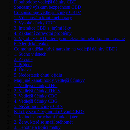
Dlouhodobé vedlejší účinky CBD
Současný výzkum bezpečnosti CBD
Co způsobuje vedlejší účinky CBD?
1. Vdechování kouře nebo páry
2. Vysoké dávky CBD
3. Interakce CBD s jinými léky
4. Základní zdravotní problémy
5. Výrobky CBD, které jsou nekvalitní nebo kontaminované
6. Alergické reakce
Co mohu udělat, když narazím na vedlejší účinky CBD?
1. Sucho v ústech
2. Závratě
3. Průjem
4. Únava
5. Nedostatek chuti k jídlu
Mají jiné kanabinoidy vedlejší účinky?
1. Vedlejší účinky THC
2. Vedlejší účinky THCV
3. Vedlejší účinky CBC
4. Vedlejší účinky CBG
5. Nežádoucí účinky CBN
Kdo by se měl vyhnout užívání CBD?
1. Jedinci s poruchami funkce jater
2. Ženy, které se snaží otěhotnět
3. Těhotné a kojící matky