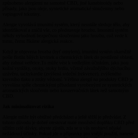
způsobeno alergiemi na samotné CBD, jiné kanabinoidy nebo
přísady, jako jsou oleje, syntetické aromatické sloučeniny nebo
vapingové tekutiny.
Alergie vyvolává imunitní systém, který neustále sleduje tělo, aby
identifikoval a zničil vše, co představuje hrozbu. Imunitní systém
někdy vyhodnotí bezpečnou sloučeninu jako hrozbu, což vede k
tomu, čemu říkáme alergická reakce.
Když je objevena hrozba (byť omylem), imunitní systém okamžitě
pošle flotilu bílých krvinek a chemických látek do postižené oblasti,
aby zahnal vetřelce.To může vést k vedlejším účinkům, jako jsou
kožní vyrážky, otoky, otoky hrdla, včetně závažnějšího dýchacího
uzávěru, tachykardie (zvýšená srdeční frekvence), zvýšeného
krevního tlaku a ztráty vědomí. Většina alergií na produkty CBD je
vyvolána spíše chemickými přísadami vyrobenými ze syntetických
aromatických sloučenin nebo konzervačních látek než samotným
CBD.
Jak minimalizovat rizika
Alergie může být obtížné předcházet a ještě těžší je předvídat. Z
tohoto důvodu je dobré otestovat malé množství doplňku CBD před
užitím celé dávky, abyste zjistili, zda se u vás neobjeví nějaké
nežádoucí účinky. Pokud jde o přípravky pro vnější použití, naneste