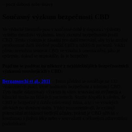
– pocit slabosti nebo únavy
Současný výzkum bezpečnosti CBD
Ve vědecké literatuře jsou v současné době k dispozici výsledky
velkého množství výzkumu, který zkoumá bezpečnostní profil
CBD. Tento výzkum je zásadní pro další testování, aby bylo možné
prozkoumat další léčebné použití CBD u lidských pacientů. Vědci
přesto nemohou testovat CBD ve vztahu k onemocnění, jako je
epilepsie, dokud se neprokáže, že je bezpečný.
Pojďme se podívat na některé z nejdůležitějších bezpečnostních
výzkumů souvisejících s CBD:
Bergamaschi et al., 2011
– Tento přehled se zaměřuje na 132
výzkumných prací, které hodnotily bezpečnost a toleranci CBD.
Tyto studie zahrnovaly výzkum in vitro, testování na zvířatech a
klinické studie na lidských pacientech. Studie dospěla k závěru, že
CBD je bezpečný a dobře tolerovaný lidmi, a to i ve vysokých
dávkách po dlouhou dobu. Vědci poznamenávají, že existují
potenciální nežádoucí vedlejší účinky, pokud je CBD užíván v
kombinaci s jinými léky nebo v souvislosti s některými zdravotními
podmínkami.