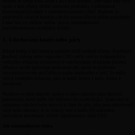
některé se týkají toho, kolik CBD bylo podáno, jaké další léky byly
spolu s ním přijaty, běžné zdravotní podmínky a přítomnost
kontaminujících látek v samotném extraktu CBD. Budeme se
podrobněji zabývat každou z těchto potenciálních příčin podrobněji
a také tím, co můžete udělat, abyste minimalizovali
pravděpodobnost vedlejších účinků.
1. Vdechování kouře nebo páry
Různé formy CBD mohou způsobit další vedlejší účinky. Například
kouření, dabing nebo vapování CBD může vést ke krátkodobým
vedlejším účinkům způsobených vdechováním sloučenin plícemi.
Inhalace kouře způsobuje poškození plic spolu se zvýšením
koncentrace oxidu uhličitého a oxidu uhelnatého v krvi. To může
vést k vedlejším účinkům, jako je kašel, bolest v krku, únava a
nevolnost.
Nedávno se také objevily zprávy o stavu známém jako lipoidní
pneumonie, který může být dokonce život ohrožující. Tento stav je
způsoben vdechováním tukových látek do plic, jako jsou odpařovací
oleje nebo tekutiny. Je to vzácný stav a může být způsoben
jakýmikoli tekutinami, včetně odpařovacích olejů CBD.
Jak minimalizovat rizika