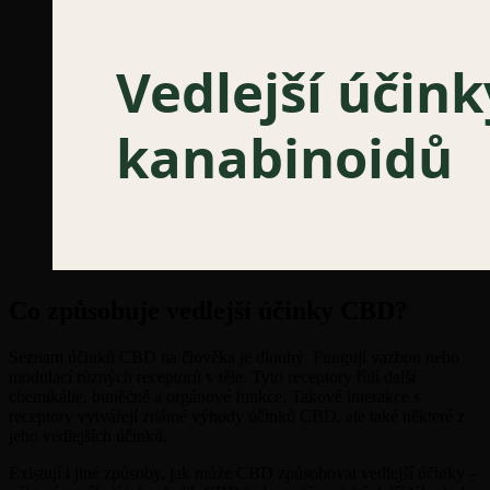
Co způsobuje vedlejší účinky CBD?
Seznam účinků CBD na člověka je dlouhý. Fungují vazbou nebo
modulací různých receptorů v těle. Tyto receptory řídí další
chemikálie, buněčné a orgánové funkce. Takové interakce s
receptory vytvářejí známé výhody účinků CBD, ale také některé z
jeho vedlejších účinků.
Existují i jiné způsoby, jak může CBD způsobovat vedlejší účinky –