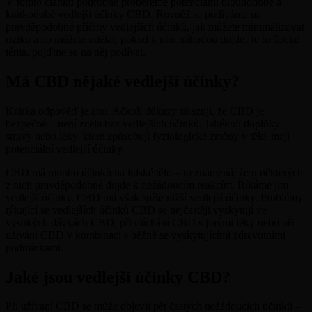
V tomto článku podrobně probereme potenciální dlouhodobé a
krátkodobé vedlejší účinky CBD. Rovněž se podíváme na
pravděpodobné příčiny vedlejších účinků, jak můžete minimalizovat
riziko a co můžete udělat, pokud k nim náhodou dojde. Je to široké
téma, pojďme se na něj podívat.
Má CBD nějaké vedlejší účinky?
Krátká odpověď je ano. Ačkoli důkazy ukazují, že CBD je
bezpečné – není zcela bez vedlejších účinků. Jakékoli doplňky
stravy nebo léky, které způsobují fyziologické změny v těle, mají
potenciální vedlejší účinky.
CBD má mnoho účinků na lidské tělo – to znamená, že u některých
z nich pravděpodobně dojde k nežádoucím reakcím. Říkáme jim
vedlejší účinky. CBD má však spíše nižší vedlejší účinky. Problémy
týkající se vedlejších účinků CBD se nejčastěji vyskytují ve
vysokých dávkách CBD, při míchání CBD s jinými léky nebo při
užívání CBD v kombinaci s běžně se vyskytujícími zdravotními
podmínkami.
Jaké jsou vedlejší účinky CBD?
Při užívání CBD se může objevit pět častých nežádoucích účinků –