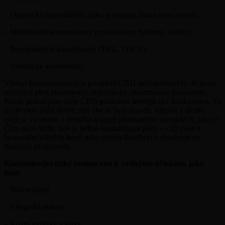
– Organická rozpouštědla (jako je propan, butan nebo hexan)
– Mikrobiální kontaminanty (mykotoxiny, bakterie, houby)
– Psychoaktivní kanabinoidy (THC, THCV)
–
Syntetické kanabinoidy
Výskyt kontaminovaných produktů CBD není neobvyklý. Je proto
nezbytné před provedením objednávky zkontrolovat dodavatele.
Pozor, pokud jsou oleje CBD podezřele levnější než konkurence. To
je obvykle příliš dobré, než aby to byla pravda. Mnoho z těchto
olejů je vyrobeno z levného konopí pěstovaného na místech, jako je
Čína nebo Indie, kde je běžná kontaminace půdy – což vede k
hromadění těžkých kovů nebo jiných škodlivých sloučenin ve
finálních produktech.
Kontaminující látky mohou vést k vedlejším účinkům, jako
jsou:
– Bolest hlavy
– Alergické reakce
– Kožní vyrážky a stavy