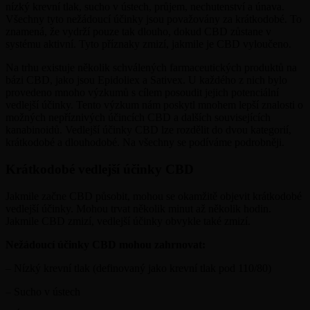
nízký krevní tlak, sucho v ústech, průjem, nechutenství a únava.
Všechny tyto nežádoucí účinky jsou považovány za krátkodobé. To
znamená, že vydrží pouze tak dlouho, dokud CBD zůstane v
systému aktivní. Tyto příznaky zmizí, jakmile je CBD vyloučeno.
Na trhu existuje několik schválených farmaceutických produktů na
bázi CBD, jako jsou Epidoliex a Sativex. U každého z nich bylo
provedeno mnoho výzkumů s cílem posoudit jejich potenciální
vedlejší účinky. Tento výzkum nám poskytl mnohem lepší znalosti o
možných nepříznivých účincích CBD a dalších souvisejících
kanabinoidů. Vedlejší účinky CBD lze rozdělit do dvou kategorií,
krátkodobé a dlouhodobé. Na všechny se podíváme podrobněji.
Krátkodobé vedlejší účinky CBD
Jakmile začne CBD působit, mohou se okamžitě objevit krátkodobé
vedlejší účinky. Mohou trvat několik minut až několik hodin.
Jakmile CBD zmizí, vedlejší účinky obvykle také zmizí.
Nežádoucí účinky CBD mohou zahrnovat:
– Nízký krevní tlak (definovaný jako krevní tlak pod 110/80)
– Sucho v ústech