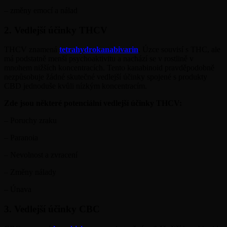
– změny emocí a nálad
2. Vedlejší účinky THCV
THCV znamená
tetrahydrokanabivarin
. Úzce souvisí s THC, ale
má podstatně menší psychoaktivitu a nachází se v rostlině v
mnohem nižších koncentracích. Tento kanabinoid pravděpodobně
nezpůsobuje žádné skutečné vedlejší účinky spojené s produkty
CBD jednoduše kvůli nízkým koncentracím.
Zde jsou některé potenciální vedlejší účinky THCV:
– Poruchy zraku
– Paranoia
– Nevolnost a zvracení
– Změny nálady
– Únava
3. Vedlejší účinky CBC