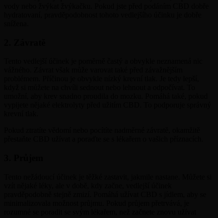
vody nebo žvýkat žvýkačku. Pokud jste před podáním CBD dobře
hydratovaní, pravděpodobnost tohoto vedlejšího účinku je dobře
snížena.
2. Závratě
Tento vedlejší účinek je poměrně častý a obvykle neznamená nic
vážného. Závrat však může varovat také před závažnějším
problémem. Příčinou je obvykle nízký krevní tlak. Je tedy lepší,
když si můžete na chvíli sednout nebo lehnout a odpočívat. To
umožní, aby krev snadno proudila do mozku. Pomáhá také, pokud
vypijete nějaké elektrolyty před užitím CBD. To podporuje správný
krevní tlak.
Pokud ztratíte vědomí nebo pocítíte nadměrné závratě, okamžitě
přestaňte CBD užívat a poraďte se s lékařem o vašich příznacích.
3. Průjem
Tento nežádoucí účinek je těžké zastavit, jakmile nastane. Můžete si
vzít nějaké léky, ale v době, kdy začne, vedlejší účinek
pravděpodobně stejně zmizí. Pomáhá užívat CBD s jídlem, aby se
minimalizovala možnost průjmu. Pokud průjem přetrvává, je
rozumné se poradit se svým lékařem, než začnete znovu užívat