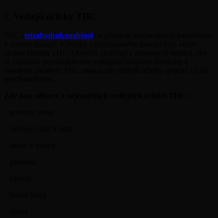
1. Vedlejší účinky THC
THC (
tetrahydrokanabinol
) je primární psychoaktivní kanabinoid
v rostlině konopí. Výrobky z průmyslového konopí mají velmi
nízkou hladinu THC. Obvykle zůstávají v zákonných mezích, aby
se zabránilo psychoaktivním vedlejším účinkům. Produkty s
vysokým obsahem THC mohou mít vedlejší účinky spojené s jeho
psychoaktivitou.
Zde jsou některé z nejčastějších vedlejších účinků THC:
– poruchy zraku
– zvýšená chuť k jídlu
– sucho v ústech
– paranoia
– závratě
– bolest hlavy
– únava