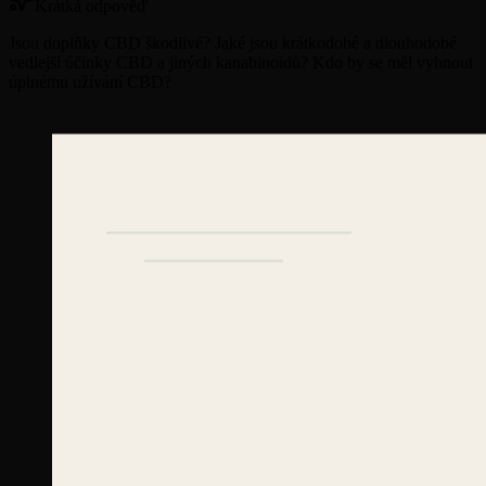
Krátká odpověď
Jsou doplňky CBD škodlivé? Jaké jsou krátkodobé a dlouhodobé
vedlejší účinky CBD a jiných kanabinoidů? Kdo by se měl vyhnout
úplnému užívání CBD?