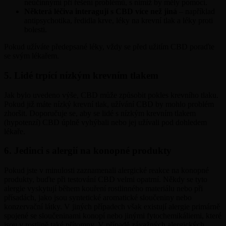
neúčinnými při řešení problémů, s nimiž by měly pomoci.
Některá léčiva interagují s CBD více než jiná
– například
antipsychotika, ředidla krve, léky na krevní tlak a léky proti
bolesti.
Pokud užíváte předepsané léky, vždy se před užitím CBD poraďte
se svým lékařem.
5. Lidé trpící nízkým krevním tlakem
Jak bylo uvedeno výše, CBD může způsobit pokles krevního tlaku.
Pokud již máte nízký krevní tlak, užívání CBD by mohlo problém
zhoršit. Doporučuje se, aby se lidé s nízkým krevním tlakem
(hypotenzí) CBD úplně vyhýbali nebo jej užívali pod dohledem
lékaře.
6. Jedinci s alergií na konopné produkty
Pokud jste v minulosti zaznamenali alergické reakce na konopné
produkty, buďte při testování CBD velmi opatrní. Někdy se tyto
alergie vyskytují během kouření rostlinného materiálu nebo při
přísadách, jako jsou syntetické aromatické sloučeniny nebo
konzervační látky. V jiných případech však existují alergie primárně
spojené se sloučeninami konopí nebo jinými fytochemikáliemi, které
jsou v rostlině také přítomny. V případě závažných alergických