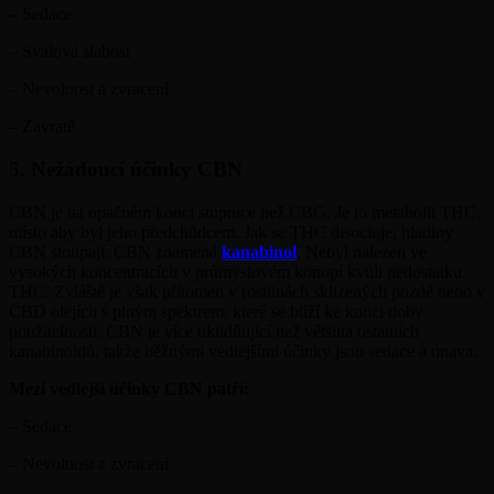
– Sedace
– Svalová slabost
– Nevolnost a zvracení
– Závratě
5. Nežádoucí účinky CBN
CBN je na opačném konci stupnice než CBG. Je to metabolit THC,
místo aby byl jeho předchůdcem. Jak se THC disociuje, hladiny
CBN stoupají. CBN znamená
kanabinol
. Nebyl nalezen ve
vysokých koncentracích v průmyslovém konopí kvůli nedostatku
THC. Zvláště je však přítomen v rostlinách sklizených pozdě nebo v
CBD olejích s plným spektrem, které se blíží ke konci doby
použitelnosti. CBN je více uklidňující než většina ostatních
kanabinoidů, takže běžnými vedlejšími účinky jsou sedace a únava.
Mezi vedlejší účinky CBN patří:
– Sedace
– Nevolnost a zvracení