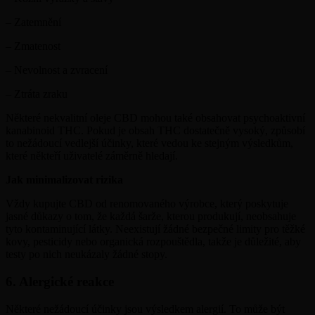
– Zatemnění
– Zmatenost
– Nevolnost a zvracení
– Ztráta zraku
Některé nekvalitní oleje CBD mohou také obsahovat psychoaktivní
kanabinoid THC. Pokud je obsah THC dostatečně vysoký, způsobí
to nežádoucí vedlejší účinky, které vedou ke stejným výsledkům,
které někteří uživatelé záměrně hledají.
Jak minimalizovat rizika
Vždy kupujte CBD od renomovaného výrobce, který poskytuje
jasné důkazy o tom, že každá šarže, kterou produkují, neobsahuje
tyto kontaminující látky. Neexistují žádné bezpečné limity pro těžké
kovy, pesticidy nebo organická rozpouštědla, takže je důležité, aby
testy po nich neukázaly žádné stopy.
6. Alergické reakce
Některé nežádoucí účinky jsou výsledkem alergií. To může být