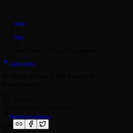
Home
Blog
Vedlejší účinky CBD a dalších kanabinoidů
Zpět na Blog
Vedlejší účinky CBD a dalších
kanabinoidů
1. března 2021
Aktualizováno
11. července 2026
Markéta Procházková
Sdílet