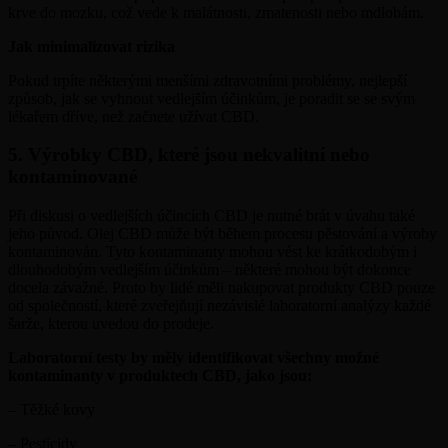
krve do mozku, což vede k malátnosti, zmatenosti nebo mdlobám.
Jak minimalizovat rizika
Pokud trpíte některými menšími zdravotními problémy, nejlepší
způsob, jak se vyhnout vedlejším účinkům, je poradit se se svým
lékařem dříve, než začnete užívat CBD.
5. Výrobky CBD, které jsou nekvalitní nebo
kontaminované
Při diskusi o vedlejších účincích CBD je nutné brát v úvahu také
jeho původ. Olej CBD může být během procesu pěstování a výroby
kontaminován. Tyto kontaminanty mohou vést ke krátkodobým i
dlouhodobým vedlejším účinkům – některé mohou být dokonce
docela závažné. Proto by lidé měli nakupovat produkty CBD pouze
od společností, které zveřejňují nezávislé laboratorní analýzy každé
šarže, kterou uvedou do prodeje.
Laboratorní testy by měly identifikovat všechny možné
kontaminanty v produktech CBD, jako jsou:
– Těžké kovy
– Pesticidy