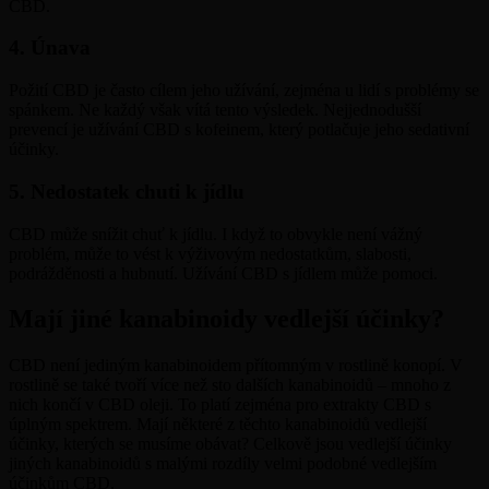
CBD.
4. Únava
Požití CBD je často cílem jeho užívání, zejména u lidí s problémy se
spánkem. Ne každý však vítá tento výsledek. Nejjednodušší
prevencí je užívání CBD s kofeinem, který potlačuje jeho sedativní
účinky.
5. Nedostatek chuti k jídlu
CBD může snížit chuť k jídlu. I když to obvykle není vážný
problém, může to vést k výživovým nedostatkům, slabosti,
podrážděnosti a hubnutí. Užívání CBD s jídlem může pomoci.
Mají jiné kanabinoidy vedlejší účinky?
CBD není jediným kanabinoidem přítomným v rostlině konopí. V
rostlině se také tvoří více než sto dalších kanabinoidů – mnoho z
nich končí v CBD oleji. To platí zejména pro extrakty CBD s
úplným spektrem. Mají některé z těchto kanabinoidů vedlejší
účinky, kterých se musíme obávat? Celkově jsou vedlejší účinky
jiných kanabinoidů s malými rozdíly velmi podobné vedlejším
účinkům CBD.