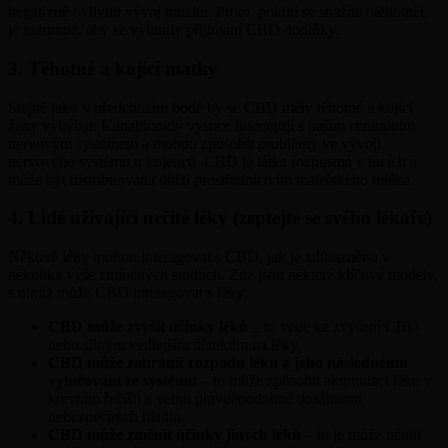
negativně ovlivnit vývoj mozku. Proto, pokud se snažíte otěhotnět,
je rozumné, aby se vyhnuly přijímání CBD doplňky.
3. Těhotné a kojící matky
Stejně jako v předchozím bodě by se CBD měly těhotné a kojící
ženy vyhýbat. Kanabinoidy vysoce interagují s naším centrálním
nervovým systémem a mohou způsobit problémy ve vývoji
nervového systému u kojenců. CBD je látka rozpustná v tucích a
může být distribuována dítěti prostřednictvím mateřského mléka.
4. Lidé užívající určité léky (zeptejte se svého lékaře)
Některé léky mohou interagovat s CBD, jak je zdůrazněno v
několika výše zmíněných studiích. Zde jsou některé klíčové modely,
s nimiž může CBD interagovat s léky:
CBD může zvýšit účinky léků
– to vede ke zvýšení CBD
nebo silným vedlejším účinkům na léky.
CBD může zabránit rozpadu léku a jeho následnému
vylučování ze systému
– to může způsobit akumulaci léku v
krevním řečišti a velmi pravděpodobně dosáhnout
nebezpečných hladin.
CBD může změnit účinky jiných léků
– to je může učinit