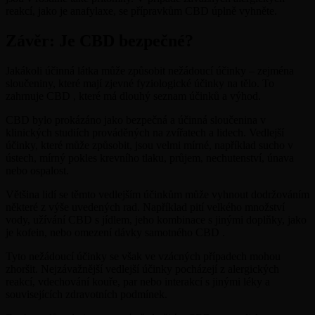
reakcí, jako je anafylaxe, se přípravkům CBD úplně vyhněte.
Závěr: Je CBD bezpečné?
Jakákoli účinná látka může způsobit nežádoucí účinky – zejména
sloučeniny, které mají zjevné fyziologické účinky na tělo. To
zahrnuje CBD , které má dlouhý seznam účinků a výhod.
CBD bylo prokázáno jako bezpečná a účinná sloučenina v
klinických studiích prováděných na zvířatech a lidech. Vedlejší
účinky, které může způsobit, jsou velmi mírné, například sucho v
ústech, mírný pokles krevního tlaku, průjem, nechutenství, únava
nebo ospalost.
Většina lidí se těmto vedlejším účinkům může vyhnout dodržováním
některé z výše uvedených rad. Například pití velkého množství
vody, užívání CBD s jídlem, jeho kombinace s jinými doplňky, jako
je kofein, nebo omezení dávky samotného CBD .
Tyto nežádoucí účinky se však ve vzácných případech mohou
zhoršit. Nejzávažnější vedlejší účinky pocházejí z alergických
reakcí, vdechování kouře, par nebo interakcí s jinými léky a
souvisejících zdravotních podmínek.