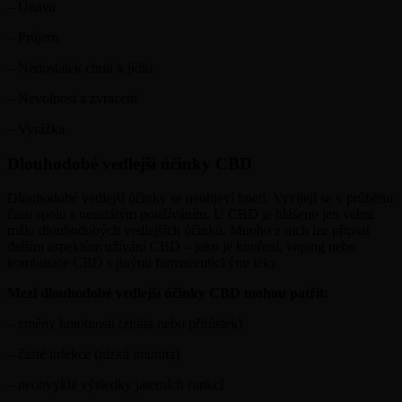
– Únava
– Průjem
– Nedostatek chuti k jídlu
– Nevolnost a zvracení
– Vyrážka
Dlouhodobé vedlejší účinky CBD
Dlouhodobé vedlejší účinky se neobjeví hned. Vyvíjejí se v průběhu
času spolu s neustálým používáním. U CBD je hlášeno jen velmi
málo dlouhodobých vedlejších účinků. Mnoho z nich lze připsat
dalším aspektům užívání CBD – jako je kouření, vaping nebo
kombinace CBD s jinými farmaceutickými léky.
Mezi dlouhodobé vedlejší účinky CBD mohou patřit:
– změny hmotnosti (ztráta nebo přírůstek)
– časté infekce (nízká imunita)
– neobvyklé výsledky jaterních funkcí