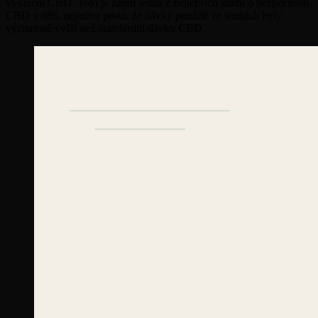
vysazení CBD. Toto je zatím jedna z nejlepších studií o bezpečnosti
CBD u dětí, zejména proto, že dávky použité ve studiích byly
významně vyšší než standardní dávky CBD.