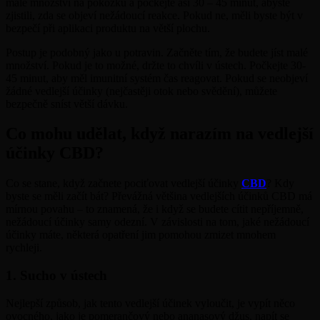
malé množství na pokožku a počkejte asi 30 – 45 minut, abyste
zjistili, zda se objeví nežádoucí reakce. Pokud ne, měli byste být v
bezpečí při aplikaci produktu na větší plochu.
Postup je podobný jako u potravin. Začněte tím, že budete jíst malé
množství. Pokud je to možné, držte to chvíli v ústech. Počkejte 30-
45 minut, aby měl imunitní systém čas reagovat. Pokud se neobjeví
žádné vedlejší účinky (nejčastěji otok nebo svědění), můžete
bezpečně sníst větší dávku.
Co mohu udělat, když narazím na vedlejší
účinky CBD?
Co se stane, když začnete pociťovat vedlejší účinky
CBD
? Kdy
byste se měli začít bát? Převážná většina vedlejších účinků CBD má
mírnou povahu – to znamená, že i když se budete cítit nepříjemně,
nežádoucí účinky samy odezní. V závislosti na tom, jaké nežádoucí
účinky máte, některá opatření jim pomohou zmizet mnohem
rychleji.
1. Sucho v ústech
Nejlepší způsob, jak tento vedlejší účinek vyloučit, je vypít něco
ovocného, jako je pomerančový nebo ananasový džus, napít se