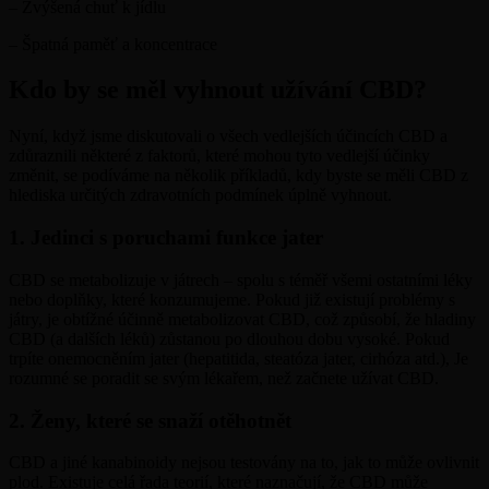
– Zvýšená chuť k jídlu
– Špatná paměť a koncentrace
Kdo by se měl vyhnout užívání CBD?
Nyní, když jsme diskutovali o všech vedlejších účincích CBD a
zdůraznili některé z faktorů, které mohou tyto vedlejší účinky
změnit, se podíváme na několik příkladů, kdy byste se měli CBD z
hlediska určitých zdravotních podmínek úplně vyhnout.
1. Jedinci s poruchami funkce jater
CBD se metabolizuje v játrech – spolu s téměř všemi ostatními léky
nebo doplňky, které konzumujeme. Pokud již existují problémy s
játry, je obtížné účinně metabolizovat CBD, což způsobí, že hladiny
CBD (a dalších léků) zůstanou po dlouhou dobu vysoké. Pokud
trpíte onemocněním jater (hepatitida, steatóza jater, cirhóza atd.), Je
rozumné se poradit se svým lékařem, než začnete užívat CBD.
2. Ženy, které se snaží otěhotnět
CBD a jiné kanabinoidy nejsou testovány na to, jak to může ovlivnit
plod. Existuje celá řada teorií, které naznačují, že CBD může