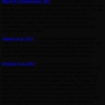
Iffland & Grotenhermen, 2017
– Cílem tohoto přehledu bylo
navázat na výzkum publikovaný Bergamaschi et al. Výsledky studie
potvrdily původní závěr původního přehledu a zdůraznily CBD jako
bezpečný a účinný terapeutický doplněk pro velkou většinu
pacientů. Rovněž uvádí, že nejčastějšími vedlejšími účinky jsou
únava, průjem a změny chuti k jídlu/hmotnosti. Vědci také
poznamenávají, že CBD je mnohem snášenlivější než jiné léky
užívané k podobným cílům.
Johnson et al., 2013
– Tato studie zkoumá dlouhodobé účinky
CBD a THC na zdraví. Přípravky s těmito dvěma kanabinoidy byly
podávány 43 pacientům s rakovinou každý den po dobu dvou
týdnů. Vědci tvrdí, že došlo k minimálním vedlejším účinkům, a
dochází k závěru, že přípravky jsou obecně „dobře snášeny“.
Devinksy et al., 2018
– Tato randomizovaná klinická studie
zkoumala účinky CBD při léčbě vzácné formy epilepsie známé jako
Dravetův syndrom po dobu 13 týdnů. Třicet čtyři pacientů s
diagnostikovaným Dravetovým syndromem (ve věku 4 až 10 let)
bylo rozděleno do tří léčebných skupin – 5 mg/kg, 10 mg/kg, 20
mg/kg CBD a neaktivní placebem kontrolované skupiny. Studie
dospěla k závěru, že většina všech pacientů dobře snášela CBD
(míra 94%). Zjištění bezpečnosti byla v souladu s jinou studií. U
některých pacientů bylo zjištěno, že mají zvýšené ALT nebo AST
(náznak změn ve fungování jater), ale tato zvýšení zmizela po