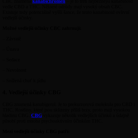
CBC znamená
kanabichromen
– je to třetí nejběžnější kanabinoid
vedle CBD a THC. Některé odrůdy mají vysoký obsah CBC.
Existuje tedy potenciálně vyšší šance, že tento kanabinoid ovlivní
vedlejší účinky.
Možné vedlejší účinky CBC zahrnují:
– Závratě
– Únava
– Sedace
– Nevolnost
– Snížená chuť k jídlu
4. Vedlejší účinky CBG
CBG znamená kanabigerol. Je to prekurzorová molekula pro CBD i
THC. Rostliny, které jsou sklizeny příliš brzy, proto mají vysokou
hladinu CBG.
CBG
vykazuje několik vedlejších účinků a údajně
působí proti mnoha psychoaktivním účinkům THC.
Mezi vedlejší účinky CBG patří: