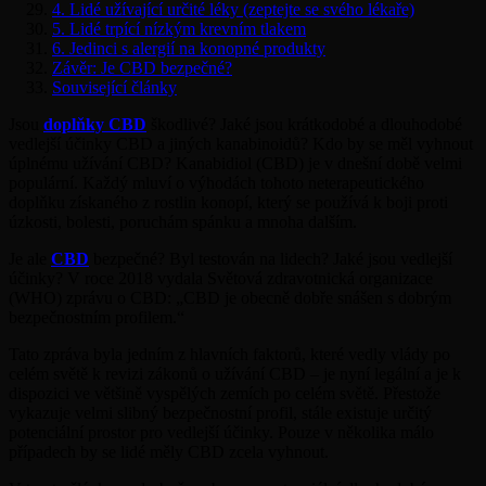
4. Lidé užívající určité léky (zeptejte se svého lékaře)
5. Lidé trpící nízkým krevním tlakem
6. Jedinci s alergií na konopné produkty
Závěr: Je CBD bezpečné?
Související články
Jsou
doplňky CBD
škodlivé? Jaké jsou krátkodobé a dlouhodobé
vedlejší účinky CBD a jiných kanabinoidů? Kdo by se měl vyhnout
úplnému užívání CBD? Kanabidiol (CBD) je v dnešní době velmi
populární. Každý mluví o výhodách tohoto neterapeutického
doplňku získaného z rostlin konopí, který se používá k boji proti
úzkosti, bolesti, poruchám spánku a mnoha dalším.
Je ale
CBD
bezpečné? Byl testován na lidech? Jaké jsou vedlejší
účinky? V roce 2018 vydala Světová zdravotnická organizace
(WHO) zprávu o CBD: „CBD je obecně dobře snášen s dobrým
bezpečnostním profilem.“
Tato zpráva byla jedním z hlavních faktorů, které vedly vlády po
celém světě k revizi zákonů o užívání CBD – je nyní legální a je k
dispozici ve většině vyspělých zemích po celém světě. Přestože
vykazuje velmi slibný bezpečnostní profil, stále existuje určitý
potenciální prostor pro vedlejší účinky. Pouze v několika málo
případech by se lidé měly CBD zcela vyhnout.