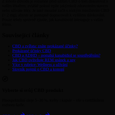
Z tohoto důvodu je rozumné před užitím CBD o tom diskutovat s
vaším lékařem, zvláště pokud trpíte jakýmkoli zdravotním stavem
nebo užíváte léky. Je také moudré začít s nízkým množstvím CBD
(~ 2 mg), abyste se postupně dopracovali k vyššímu dávkování.
Pouze tehdy správně zjistíte, jak kanabinoid interaguje s vaším
tělem.
Související články
CBD a zvířata: znáte prokázané účinky?
Prokázané účinky CBD
CBD a ADHD – pomáhá kanabidiol se soustředěním?
Jak CBD ovlivňuje REM spánek a sny
Více v rubrice: Wellness a užívání
Slovník pojmů o CBD a konopí
Vyberte si svůj CBD produkt
Plnospektrální oleje 5–30 %, květy i kapsle – vše s certifikátem
rozboru šarže.