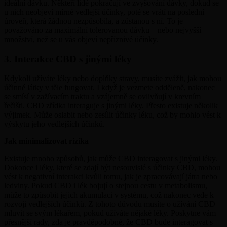
ideální dávku. Někteří lidé pokračují ve zvyšování dávky, dokud se
u nich neobjeví mírné vedlejší účinky, poté se vrátí na poslední
úroveň, která žádnou nezpůsobila, a zůstanou s ní. To je
považováno za maximální tolerovanou dávku – nebo nejvyšší
množství, než se u vás objeví nepříznivé účinky.
3. Interakce CBD s jinými léky
Kdykoli užíváte léky nebo doplňky stravy, musíte zvážit, jak mohou
účinné látky v těle fungovat. I když je vezmete odděleně, nakonec
se smísí v zažívacím traktu a vzájemně se ovlivňují v krevním
řečišti. CBD zřídka interaguje s jinými léky. Přesto existuje několik
výjimek. Může oslabit nebo zesílit účinky léku, což by mohlo vést k
výskytu jeho vedlejších účinků.
Jak minimalizovat rizika
Existuje mnoho způsobů, jak může CBD interagovat s jinými léky.
Dokonce i léky, které se zdají být nesouvislé s účinky CBD, mohou
vést k negativní interakci kvůli tomu, jak je zpracovávají játra nebo
ledviny. Pokud CBD i lék bojují o stejnou cestu v metabolismu,
může to způsobit jejich akumulaci v systému, což nakonec vede k
rozvoji vedlejších účinků. Z tohoto důvodu musíte o užívání CBD
mluvit se svým lékařem, pokud užíváte nějaké léky. Poskytne vám
přesnější rady, zda je pravděpodobné, že CBD bude interagovat s