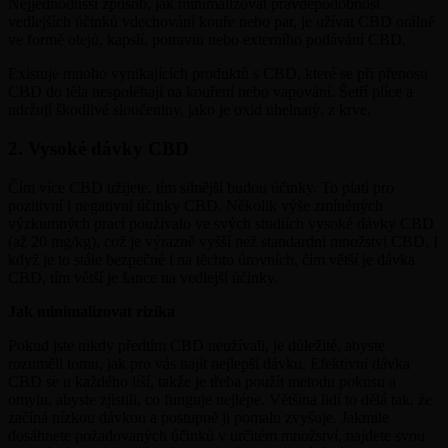
Nejjednodušší způsob, jak minimalizovat pravděpodobnost
vedlejších účinků vdechování kouře nebo par, je užívat CBD orálně
ve formě olejů, kapslí, potravin nebo externího podávání CBD.
Existuje mnoho vynikajících produktů s CBD, které se při přenosu
CBD do těla nespoléhají na kouření nebo vapování. Šetří plíce a
udržují škodlivé sloučeniny, jako je oxid uhelnatý, z krve.
2. Vysoké dávky CBD
Čím více CBD užijete, tím silnější budou účinky. To platí pro
pozitivní i negativní účinky CBD. Několik výše zmíněných
výzkumných prací používalo ve svých studiích vysoké dávky CBD
(až 20 mg/kg), což je výrazně vyšší než standardní množství CBD. I
když je to stále bezpečné i na těchto úrovních, čím větší je dávka
CBD, tím větší je šance na vedlejší účinky.
Jak minimalizovat rizika
Pokud jste nikdy předtím CBD neužívali, je důležité, abyste
rozuměli tomu, jak pro vás najít nejlepší dávku. Efektivní dávka
CBD se u každého liší, takže je třeba použít metodu pokusu a
omylu, abyste zjistili, co funguje nejlépe. Většina lidí to dělá tak, že
začíná nízkou dávkou a postupně ji pomalu zvyšuje. Jakmile
dosáhnete požadovaných účinků v určitém množství, najdete svou