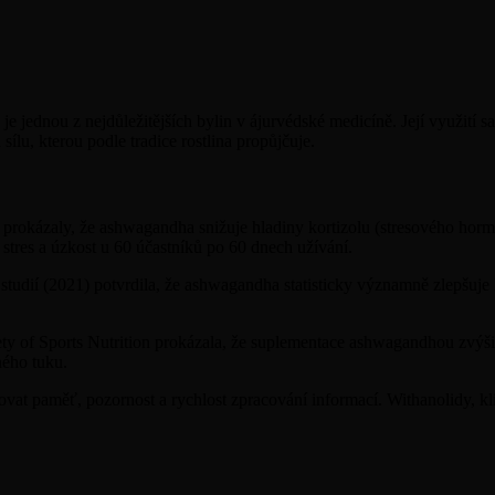
 jednou z nejdůležitějších bylin v ájurvédské medicíně. Její využití sa
lu, kterou podle tradice rostlina propůjčuje.
prokázaly, že ashwagandha snižuje hladiny kortizolu (stresového horm
tres a úzkost u 60 účastníků po 60 dnech užívání.
dií (2021) potvrdila, že ashwagandha statisticky významně zlepšuje k
iety of Sports Nutrition prokázala, že suplementace ashwagandhou zvýši
ného tuku.
paměť, pozornost a rychlost zpracování informací. Withanolidy, klíčov