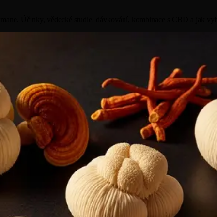
ane. Účinky, vědecké studie, dávkování, kombinace s CBD a jak vybr