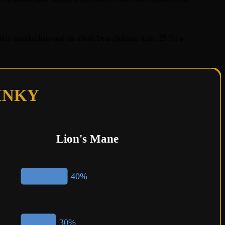
akty standardizované na obsah beta-glukanů (min. 25 %) a
INKY
Lion's Mane
40%
30%