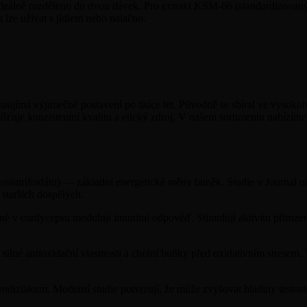
deálně rozděleno do dvou dávek. Pro extrakt KSM-66 (standardizovaný
lze užívat s jídlem nebo nalačno.
 zaujímá výjimečné postavení po tisíce let. Původně se sbíral ve vysok
šťuje konzistentní kvalitu a etický zdroj. V našem sortimentu nabízíme
intrifosfátu) — základní energetické měny buněk. Studie v Journal o
starších dospělých.
é v cordycepsu modulují imunitní odpověď. Stimulují aktivitu přiroze
 silné antioxidační vlastnosti a chrání buňky před oxidativním stresem
odiziakum. Moderní studie potvrzují, že může zvyšovat hladiny testost