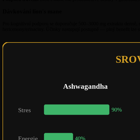
Dávkování lion's mane
Pro kognitivní podporu se doporučuje 500–3000 mg extraktu denně, r
hericenony/erinaciny. Účinky nastupují postupně — plný benefit lze 
SRO
Ashwagandha
Stres
90%
Energie
40%