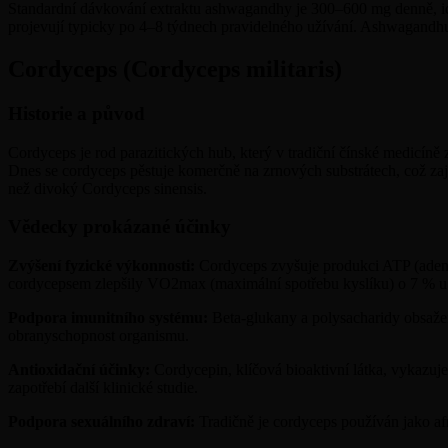
Standardní dávkování extraktu ashwagandhy je 300–600 mg denně, i
projevují typicky po 4–8 týdnech pravidelného užívání. Ashwagandhu 
Cordyceps (Cordyceps militaris)
Historie a původ
Cordyceps je rod parazitických hub, který v tradiční čínské medicíně
Dnes se cordyceps pěstuje komerčně na zrnových substrátech, což zaji
než divoký Cordyceps sinensis.
Vědecky prokázané účinky
Zvýšení fyzické výkonnosti:
Cordyceps zvyšuje produkci ATP (adenos
cordycepsem zlepšily VO2max (maximální spotřebu kyslíku) o 7 % u 
Podpora imunitního systému:
Beta-glukany a polysacharidy obsažen
obranyschopnost organismu.
Antioxidační účinky:
Cordycepin, klíčová bioaktivní látka, vykazuje
zapotřebí další klinické studie.
Podpora sexuálního zdraví:
Tradičně je cordyceps používán jako afr