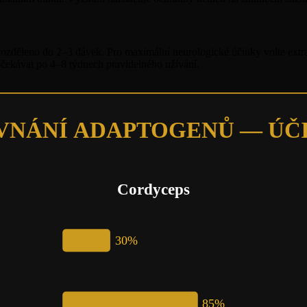
ozděleno do 2–3 dávek. Pro maximální neurologické účinky volte extr
očekávat po 4–8 týdnech pravidelného užívání.
VNÁNÍ ADAPTOGENŮ — ÚČ
Cordyceps
30%
85%