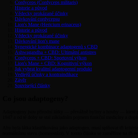
Cordyceps (Cordyceps militaris)
Historie a původ
Vědecky prokázané účinky
Dávkování cordycepsu
Lion's Mane (Hericium erinaceus)
Historie a původ
Vědecky prokázané účinky
Dávkování lion's mane
Synergické kombinace adaptogenů s CBD
Ashwagandha + CBD: Ultimátní antistres
Cordyceps + CBD: Sportovní výkon
Lion's Mane + CBD: Kognitivní výkon
Jak vybrat kvalitní adaptogenní produkt
Vedlejší účinky a kontraindikace
Závěr
Související články
Co jsou adaptogeny?
Adaptogeny jsou přírodní látky — převážně byliny a houby — které po
1947 a od té doby se stal základním pojmem funkční medicíny a dopl
Aby byla látka klasifikována jako adaptogen, musí splňovat tři krité
normálnímu stavu (homeostázi). V tomto článku se zaměříme na tři n