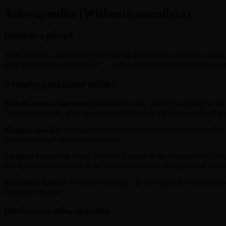
Ashwagandha (Withania somnifera)
Historie a původ
Ashwagandha, známá také jako indický ženšen nebo withanie ospálá, je
doslova znamená „vůně koně" — odkazuje na silnou vůni kořene i na sí
Vědecky prokázané účinky
Snížení stresu a kortizolu:
Randomizované, dvojitě zaslepené studie 
(2019) ukázala, že 600 mg extraktu KSM-66 denně významně snížilo s
Zlepšení spánku:
Meta-analýza 5 randomizovaných kontrolovaných stu
mg/den a u osob trpících nespavostí.
Podpora svalového růstu:
Studie v Journal of the International Soc
užívající 300 mg dvakrát denně zaznamenali také nižší procento těles
Kognitivní funkce:
Výzkum naznačuje, že ashwagandha může zlepšovat 
nervových buněk.
Dávkování ashwagandhy