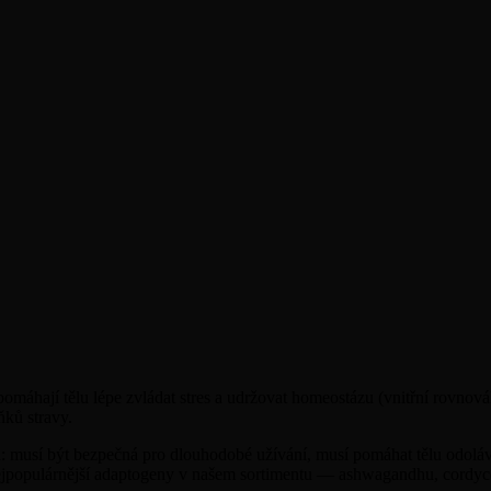
máhají tělu lépe zvládat stres a udržovat homeostázu (vnitřní rovnov
ňků stravy.
ria: musí být bezpečná pro dlouhodobé užívání, musí pomáhat tělu odol
ejpopulárnější adaptogeny v našem sortimentu — ashwagandhu, cordyce