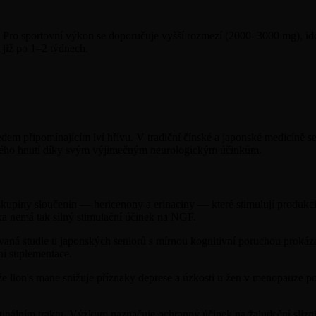
Pro sportovní výkon se doporučuje vyšší rozmezí (2000–3000 mg), ide
již po 1–2 týdnech.
em připomínajícím lví hřívu. V tradiční čínské a japonské medicíně se p
pického hnutí díky svým výjimečným neurologickým účinkům.
skupiny sloučenin — hericenony a erinaciny — které stimulují produkc
tka nemá tak silný stimulační účinek na NGF.
aná studie u japonských seniorů s mírnou kognitivní poruchou prokáza
ní suplementace.
že lion's mane snižuje příznaky deprese a úzkosti u žen v menopauze
tinálním traktu. Výzkum naznačuje ochranný účinek na žaludeční sliznic