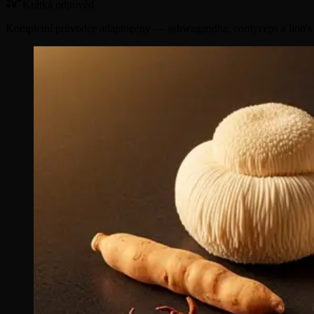
Krátká odpověď
Kompletní průvodce adaptogeny — ashwagandha, cordyceps a lion's m