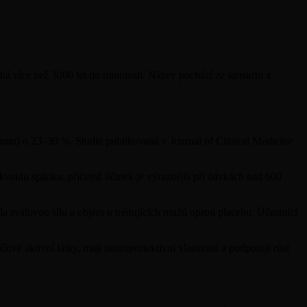
há více než 3000 let do minulosti. Název pochází ze sanskrtu a
onu) o 23–30 %. Studie publikovaná v Journal of Clinical Medicine
valitu spánku, přičemž účinek je výraznější při dávkách nad 600
la svalovou sílu a objem u trénujících mužů oproti placebu. Účastníci
é aktivní látky, mají neuroprotektivní vlastnosti a podporují růst