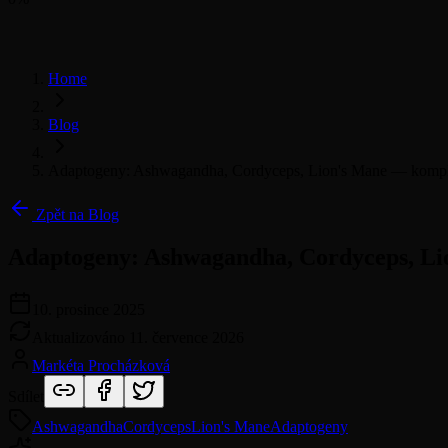
Home
Blog
Adaptogeny: Ashwagandha, Cordyceps, Lion's Mane — kompl
Zpět na Blog
Adaptogeny: Ashwagandha, Cordyceps, Li
10. prosince 2025
Aktualizováno
11. července 2026
Markéta Procházková
Sdílet
Ashwagandha
Cordyceps
Lion's Mane
Adaptogeny