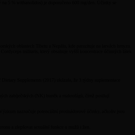
 na 5 % withanolidos) je doporučeno 600 mg/den. Účinky se
ohorských oblastech Tibetu a Nepálu, kde parazituje na larvách hmyzu.
 Cordyceps militaris, který obsahuje vyšší koncentrace účinných látek
f Dietary Supplements (2017) ukázala, že 3 týdny suplementace
ných zabíječských (NK) buněk a makrofágů, čímž posilují
. Výzkum naznačuje potenciální protinádorové účinky, ačkoliv jsou
eronu a zlepšovat sexuální funkce u mužů i žen.