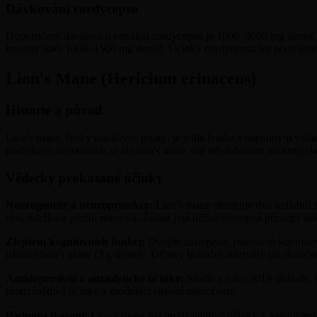
Dávkování cordycepsu
Doporučené dávkování extraktu cordycepsu je 1000–3000 mg denně. 
imunity stačí 1000–1500 mg denně. Účinky cordycepsu lze pociťovat 
Lion's Mane (Hericium erinaceus)
Historie a původ
Lion's mane, česky korálovec ježatý, je jedlá houba s nápadným vzhled
posledních desetiletích se ale lion's mane stal středobodem nootro
Vědecky prokázané účinky
Neurogeneze a neuroprotekce:
Lion's mane obsahuje dva unikátní 
růst, údržbu a přežití neuronů. Žádná jiná běžně dostupná přírodní lá
Zlepšení kognitivních funkcí:
Dvojitě zaslepená, placebem kontrolov
užívání lion's mane (3 g denně). Účinky bohužel odezněly po ukonče
Antidepresivní a anxiolytické účinky:
Studie z roku 2019 ukázala, 
protizánětlivé účinky a modulaci střevní mikrobioty.
Podpora trávení:
Lion's mane má protizánětlivé účinky v gastrointes