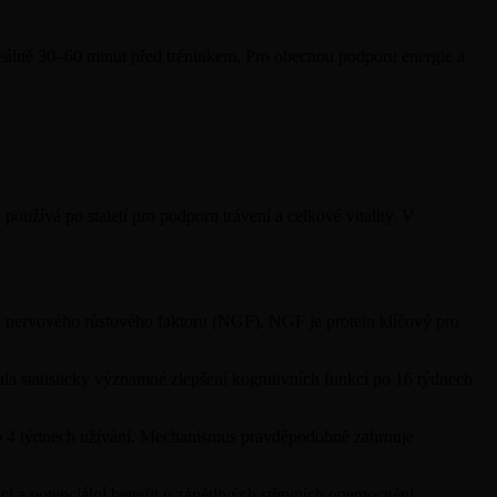
álně 30–60 minut před tréninkem. Pro obecnou podporu energie a
oužívá po staletí pro podporu trávení a celkové vitality. V
i nervového růstového faktoru (NGF). NGF je protein klíčový pro
la statisticky významné zlepšení kognitivních funkcí po 16 týdnech
 po 4 týdnech užívání. Mechanismus pravděpodobně zahrnuje
i a potenciální benefit u zánětlivých střevních onemocnění.