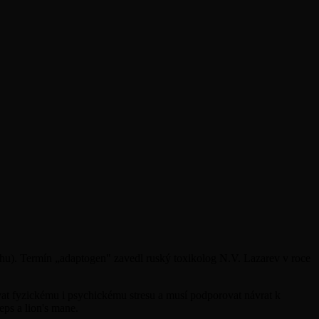
áhu). Termín „adaptogen" zavedl ruský toxikolog N.V. Lazarev v roce
ávat fyzickému i psychickému stresu a musí podporovat návrat k
ps a lion's mane.