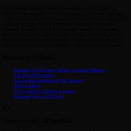
Mezi oblíbené recepty z konopného semínka se řadí i pesto na
těstoviny. Jeho příprava není vůbec složitá, protože vynikající pesto
se dá vyrobit za několik málo minut. Připravte si umyté listy bazalky
a řapíkatého celeru, k nimž přidejte led a všechno rozmixujte.
Následně do směsi přidejte ještě konopné semínko, prolisovaný
česnek, sůl a olivový olej. Nyní opět mixujte až do chvíle, kdy pro
vás bude konzistence směsi optimální. Pesto pak můžete použít
nejen na těstoviny, ale také například na křupavé opečené bagetky.
Související články
Konopný čaj: Recepty, účinky a správná příprava
Vaření s CBD olejem
Jak si udělat uklidňující CBD koupel?
CBD a vaření
Více v rubrice: Návody a recepty
Konopný olej vs CBD olej
Vyberte si svůj CBD produkt