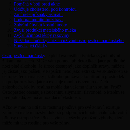
Pomáhá v boji proti akné
Udržuje cholesterol pod kontrolou
Zmírněte příznaky astmatu
Podpora imunitního zdraví
Zabrání úbytku kostní hmoty
Zvyší produkci mateřského mléka
Zvýší účinnost léčby rakoviny
Nežádoucí účinky a rizika užívání ostropestřce mariánského
Související články
Ostropestřec mariánský
je pichlavá rostlina typická svými bílými
žilkami na listech. Může vám pomoci při detoxikaci jater po dlouhé
noci plné alkoholu. Je široce dostupný jako doplněk stravy, můžete
jej získat jako prášek, v kapslích nebo jako extrakt. Ve skutečnosti se
ostropestřec mariánský již dlouho používá jako přírodní prostředek
na podporu zdraví jater a existuje mnoho tvrzení o dalších
způsobech, jak by rostlina mohla dát vašemu tělu vzpruhu. Proč?
Ostropestřec obsahuje sloučeninu silymarin, flavonoid, o kterém se
předpokládá, že má antioxidační vlastnosti.
Ačkoliv mnoho lidí tuto rostlinu používá pro své zdraví, existuje
zatím jen malé množství důkazů podporujících potenciální zdravotní
přínosy ostropestřce. Představíme si všechny možné výhody, které
může mít tato rostlina pro vaše zdraví.