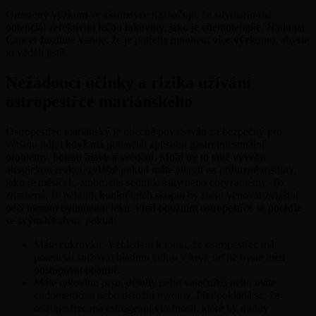
Omezený výzkum ve zkumavce naznačuje, že silymarin má
potenciál zefektivnit léčbu rakoviny, jako je chemoterapie. National
Cancer Institute varuje, že je potřeba mnohem více výzkumu, abyste
to věděli jistě.
Nežádoucí účinky a rizika užívání
ostropestřce mariánského
Ostropestřec mariánský je obecně považován za bezpečný pro
většinu lidí, i když má potenciál způsobit gastrointestinální
problémy, bolesti hlavy a svědění. Mohl by to také vyvolat
alergickou reakci, zvláště pokud máte alergii na příbuzné rostliny,
jako je měsíček, ambrózie, sedmikrásky nebo chryzantémy. To
znamená, že několik konkrétních skupin by mělo věnovat zvláštní
péči tomuto bylinnému léku. Před použitím ostropestřce se poraďte
se svým lékařem, pokud:
Máte cukrovku. Vzhledem k tomu, že ostropestřec má
potenciál snižovat hladinu cukru v krvi, určitě byste měli
postupovat opatrně.
Máte rakovinu prsu, dělohy nebo vaječníků nebo máte
endometriózu nebo děložní myomy. Předpokládá se, že
ostropestřec má estrogenní vlastnosti, které by mohly