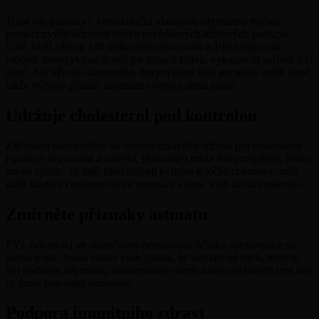
Trápí vás pupínky? Antioxidační vlastnosti silymarinu mohou
pomoci zvýšit účinnost jiných osvědčených léčebných postupů.
Lidé, kteří užívali 140 miligramů silymarinu a 100 miligramů
tobolek doxycyklinu denně po dobu 8 týdnů, vykazovali snížení lézí
akné. Ale užívání samotného doxycyklinu také pomohlo snížit akné,
takže výhody přidání silymarinu nejsou zcela jasné.
Udržuje cholesterol pod kontrolou
Začlenění ostropestřce do vašeho zdravého režimu pro cholesterol
(správné stravování a cvičení, přirozeně) může být prospěšné. Jedna
studie zjistila, že lidé, kteří užívali bylinku k léčbě cukrovky, měli
nižší hladinu cholesterolu ve srovnání s těmi, kteří užívali placebo.
Zmírněte příznaky astmatu
FYI, odborníci ve skutečnosti nestudovali účinky ostropestřce na
astma u lidí. Jedna studie však zjistila, že astmatické myši, kterým
byl podáván silymarin, zaznamenaly menší zánět dýchacích cest než
ty, které tyto látky nedostaly.
Podpora imunitního zdraví