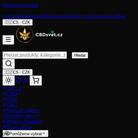
Přeskočit na obsah
Velkoobchod
Kontakt
Reklamace
Nabídky práce
Spolupráce
Blog
🇨🇿
CS
·
CZK
⌘K
Hledat
🇨🇿
CS
·
CZK
THC-x
CBD
CBN
CBG
Kuřácké potřeby
Doplňky stravy
Byliny a botanika
Exotic Whip
0
%
Pomůžeme vybrat