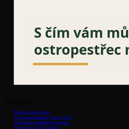
Obsah článku
Podpora zdraví jater
Vyrovnejte hladinu cukru v krvi
Uklidněte podrážděný žaludek
Podporujte zdraví mozku