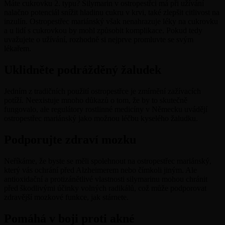
Máte cukrovku 2. typu? Silymarin v ostropestřci má při užívání
nalačno potenciál snížit hladinu cukru v krvi, také zlepšit citlivost na
inzulín. Ostropestřec mariánský však nenahrazuje léky na cukrovku
a u lidí s cukrovkou by mohl způsobit komplikace. Pokud tedy
uvažujete o užívání, rozhodně si nejprve promluvte se svým
lékařem.
Uklidněte podrážděný žaludek
Jedním z tradičních použití ostropestřce je zmírnění zažívacích
potíží. Neexistuje mnoho důkazů o tom, že by to skutečně
fungovalo, ale regulátory rostlinné medicíny v Německu uvádějí
ostropestřec mariánský jako možnou léčbu kyselého žaludku.
Podporujte zdraví mozku
Neříkáme, že byste se měli spolehnout na ostropestřec mariánský,
který vás ochrání před Alzheimerem nebo čímkoli jiným. Ale
antioxidační a protizánětlivé vlastnosti silymarinu mohou chránit
před škodlivými účinky volných radikálů, což může podporovat
zdravější mozkové funkce, jak stárnete.
Pomáhá v boji proti akné