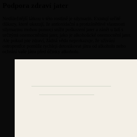
Podpora zdraví jater
Nedůležitější látkou v této rostlině je silymarin. Existují určité
důkazy, které ukazují, že antioxidační a protizánětlivé vlastnosti
silymarinu mohou pomoci snížit poškození jater a zánět u lidí s
určitými onemocněními jater, jako je alkoholické onemocnění jater.
Ale pokud jste zdraví, žádná věda neprokazuje, že užívání
ostropestřce pomůže rychleji detoxikovat játra od alkoholu nebo
ochrání vaše játra před účinky alkoholu.