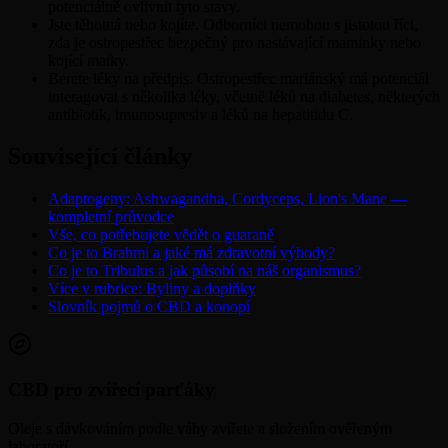
potenciálně ovlivnit tyto stavy.
Jste těhotná nebo kojíte. Odborníci nemohou s jistotou říci,
zda je ostropestřec bezpečný pro nastávající maminky nebo
kojící matky.
Berete léky na předpis. Ostropestřec mariánský má potenciál
interagovat s několika léky, včetně léků na diabetes, některých
antibiotik, imunosupresiv a léků na hepatitidu C.
Související články
Adaptogeny: Ashwagandha, Cordyceps, Lion's Mane —
kompletní průvodce
Vše, co potřebujete vědět o guaraně
Co je to Brahmi a jaké má zdravotní výhody?
Co je to Tribulus a jak působí na náš organismus?
Více v rubrice: Byliny a doplňky
Slovník pojmů o CBD a konopí
CBD pro zvířecí parťáky
Oleje s dávkováním podle váhy zvířete a složením ověřeným
laboratoří.