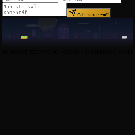
Odeslat komentář
ATORNĚ TESTOVÁNO
✦
OD 2024
✦
🌿 PRÉMIOVÁ KVALITA
✦
Všechny produkty
O nás
Blog