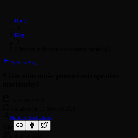
Home
Blog
S čím vám může pomoci ostropestřec mariánský?
Zpět na Blog
S čím vám může pomoci ostropestřec
mariánský?
18. prosince 2021
Aktualizováno
11. července 2026
Markéta Procházková
Sdílet
Krátká odpověď