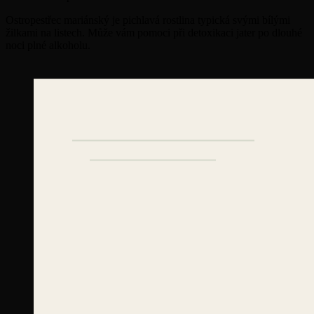
Ostropestřec mariánský je pichlavá rostlina typická svými bílými
žilkami na listech. Může vám pomoci při detoxikaci jater po dlouhé
noci plné alkoholu.