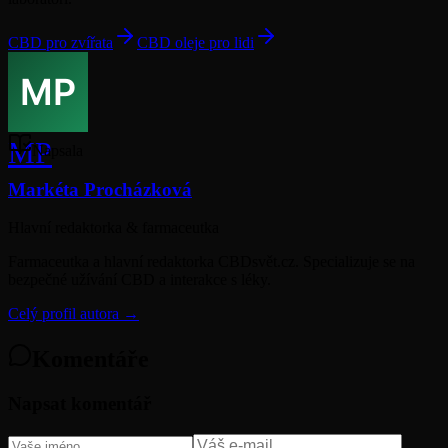
CBD pro zvířata
CBD oleje pro lidi
MP
Napsala
Markéta Procházková
Hlavní redaktorka & farmaceutka
Farmaceutka a hlavní redaktorka CBDsvět.cz. Specializuje se na
bezpečné užívání CBD a interakce s léky.
Celý profil autora →
Komentáře
Napsat komentář