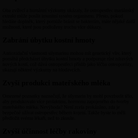
Oba zvířecí a humánní výzkumy ukázaly, že ostropestřec mariánský
extrakt může posílit imunitní systém organismu. Přesto, pokud
hledáte doplněk, který pomůže bránit se bakteriím, máte nějaké další
možnosti, které jsou podloženy trochu více důkazy.
Zabrání úbytku kostní hmoty
Antioxidační vlastnosti silymarinu mohou mít genetický vliv, který
pomáhá předcházet úbytku kostní hmoty a podporuje růst zdravých
nových kostí, což dává ostropestřeci příslib jako léčba osteoporózy,
ukazují některé výzkumy na hlodavcích.
Zvyší produkci mateřského mléka
Omezené poznatky naznačují, že silymarin by mohl povzbudit tělo,
aby produkovalo více prolaktinu, hormonu zapojeného do tvorby
mateřského mléka. Nevýhoda? Není zcela prokázáno, zda je
bezpečné užívat ostropestřec během kojení. Takže byste to měli
předložit svému lékaři, než to zkusíte.
Zvýší účinnost léčby rakoviny