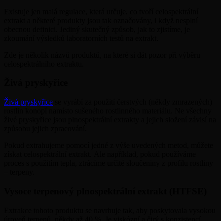
Existuje jen malá regulace, která určuje, co tvoří celospektrální
extrakt a některé produkty jsou tak označovány, i když nesplní
obecnou definici. Jediný skutečný způsob, jak to zjistíme, je
zkoumání výsledků laboratorních testů na extrakt.
Zde je několik názvů produktů, na které si dát pozor při výběru
celospektrálního extraktu.
Živá pryskyřice
Živá pryskyřice
se vyrábí za použití čerstvých (někdy zmrazených)
rostlin konopí namísto sušeného rostlinného materiálu. Ne všechny
živé pryskyřice jsou plnospektrální extrakty a jejich složení závisí na
způsobu jejich zpracování.
Pokud extrahujeme pomocí jedné z výše uvedených metod, můžete
získat celospektrální extrakt. Ale například, pokud používáme
proces s použitím tepla, ztrácíme určité sloučeniny z profilu rostliny
– terpeny.
Vysoce terpenový plnospektrální extrakt (HTFSE)
Extrakce tohoto produktu se navrhuje tak, aby poskytovala vysokou
úroveň terpenů, někdy až 40 %. Je viskózní a čirý s konzistencí