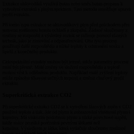
Extrakce uhlovodíků využívá butan nebo směs butan-propanu k
vytvoření extraktů s plným spektrem. Tato metoda umožňuje upravit
profil extraktu.
Při tomto typu extrakce se uhlovodíkový plyn před průchodem přes
surovou rostlinnou hmotu ochladí a zkapalní. Žádané sloučeniny z
rostliny se rozpouští a výsledný roztok se rafinuje pomocí různých
technik, jako je zimování a odparafinování. Oba tyto procesy
používají další rozpouštědla a nízké teploty k odstranění vosku a
lipidů z konečného produktu.
Celospektrální extrakty mohou být jemné, takže parametry procesu
musí být přesné. Malé změny ve složení rozpouštědla a teplotě
mohou vést k odlišnému produktu. Například malé zvýšení teploty
může způsobit těkavost určitých terpenů a změnit chuťový profil
extraktu.
Superkritická extrakce CO2
Při superkritické extrakci CO2 se k vytvoření fázových změn v CO2
používá teplota a tlak. Jde od plynu k zobrazování vlastností plynu i
kapaliny. Má viskozitu podobnou plynu a nízké povrchové napětí,
takže snáze proniká porézními pevnými látkami než
kapalina. Výsledkem je látka, která vytlačuje sloučeniny rostlinné
hmoty na základě jejich hmotnosti.