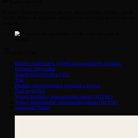
Krátká odpověď
V tomto článku se dozvíme, co jsou plnospektrální výtažky a jak se
vyrábí. Můžete se dozvědět další užitečné infromace ze světa konopí
a vše okolo…
Obsah článku
Metody používané k výrobě plnospektrálních extraktů.
Extrakce uhlovodíků
Superkritická extrakce CO2
Tlak
Hledání celospektrálních produktů z konopí
Živá pryskyřice
Vysoce terpenový plnospektrální extrakt (HTFSE)
Vysoce kanabinoidní celospektrální extrakt (HCFSE)
Související články