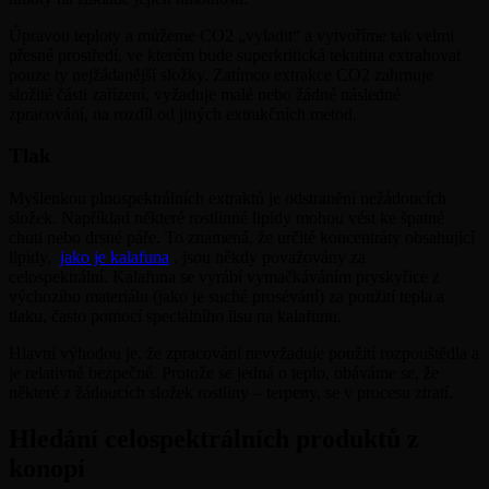
Úpravou teploty a můžeme CO2 „vyladit“ a vytvoříme tak velmi
přesné prostředí, ve kterém bude superkritická tekutina extrahovat
pouze ty nejžádanější složky. Zatímco extrakce CO2 zahrnuje
složité části zařízení, vyžaduje malé nebo žádné následné
zpracování, na rozdíl od jiných extrakčních metod.
Tlak
Myšlenkou plnospektrálních extraktů je odstranění nežádoucích
složek. Například některé rostlinné lipidy mohou vést ke špatné
chuti nebo drsné páře. To znamená, že určité koncentráty obsahující
lipidy,
jako je kalafuna
, jsou někdy považovány za
celospektrální. Kalafuna se vyrábí vymačkáváním pryskyřice z
výchozího materiálu (jako je suché prosévání) za použití tepla a
tlaku, často pomocí speciálního lisu na kalafunu.
Hlavní výhodou je, že zpracování nevyžaduje použití rozpouštědla a
je relativně bezpečné. Protože se jedná o teplo, obáváme se, že
některé z žádoucích složek rostliny – terpeny, se v procesu ztratí.
Hledání celospektrálních produktů z
konopí