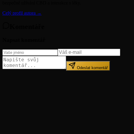
bezpečné užívání CBD a interakce s léky.
Celý profil autora →
Komentáře
Napsat komentář
Odeslat komentář