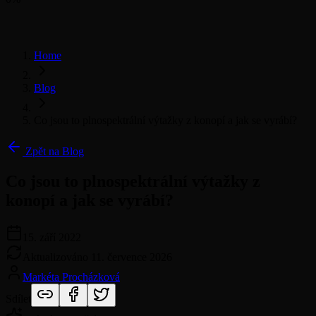
Home
Blog
Co jsou to plnospektrální výtažky z konopí a jak se vyrábí?
Zpět na Blog
Co jsou to plnospektrální výtažky z
konopí a jak se vyrábí?
15. září 2022
Aktualizováno
11. července 2026
Markéta Procházková
Sdílet