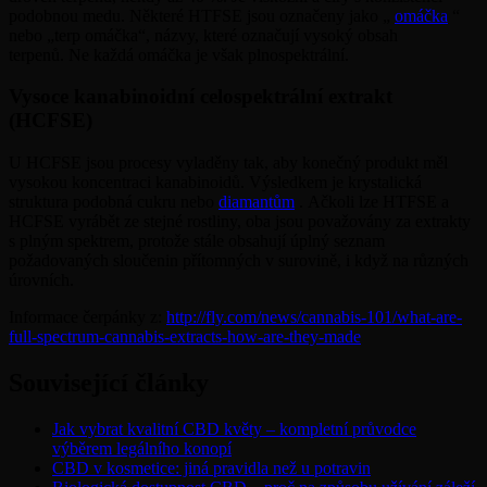
podobnou medu. Některé HTFSE jsou označeny jako „
omáčka
“
nebo „terp omáčka“, názvy, které označují vysoký obsah
terpenů. Ne každá omáčka je však plnospektrální.
Vysoce kanabinoidní celospektrální extrakt
(HCFSE)
U HCFSE jsou procesy vyladěny tak, aby konečný produkt měl
vysokou koncentraci kanabinoidů. Výsledkem je krystalická
struktura podobná cukru nebo
diamantům
. Ačkoli lze HTFSE a
HCFSE vyrábět ze stejné rostliny, oba jsou považovány za extrakty
s plným spektrem, protože stále obsahují úplný seznam
požadovaných sloučenin přítomných v surovině, i když na různých
úrovních.
Informace čerpánky z:
http://fly.com/news/cannabis-101/what-are-
full-spectrum-cannabis-extracts-how-are-they-made
Související články
Jak vybrat kvalitní CBD květy – kompletní průvodce
výběrem legálního konopí
CBD v kosmetice: jiná pravidla než u potravin