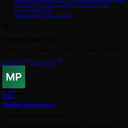
Biologická dostupnost CBD – proč na způsobu užívání záleží
Jak vybrat CBD olej: koncentrace, spektrum a forma
Více v rubrice: CBD
Slovník pojmů o CBD a konopí
Prémiové konopné květy
CBD květy s plným terpenovým profilem a rozborem každé šarže.
CBD květy
THC-X květy
MP
Napsala
Markéta Procházková
Hlavní redaktorka & farmaceutka
Farmaceutka a hlavní redaktorka CBDsvět.cz. Specializuje se na