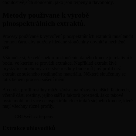
choulostivějších sloučenin, jako jsou terpeny a flavonoidy.
Metody používané k výrobě
plnospektrálních extraktů.
Procesy používané k vytvoření plnospektrálních extraktů musí tančit
jemnou čáru, aby udržely hledané sloučeniny dovnitř a nechtěné
ven.
Všimněte si, že celé spektrum sloučenin daného kmene je relativní k
bodu, ve kterém se provádí extrakce. Například extrakt živé
pryskyřice odebraný z čerstvé rostliny bude mít jiný profil než
extrakt ze sušeného rostlinného materiálu. Některé sloučeniny se
totiž během procesu sušení mění.
A co víc, profil rostliny může záviset na různých dalších faktorech,
včetně části rostliny, jejího stáří a faktorů prostředí. Jako takové
byste mohli mít více celospektrálních extraktů stejného kmene, které
mají všechny různé profily.
CBDsvět.cz terpeny
Extrakce uhlovodíků