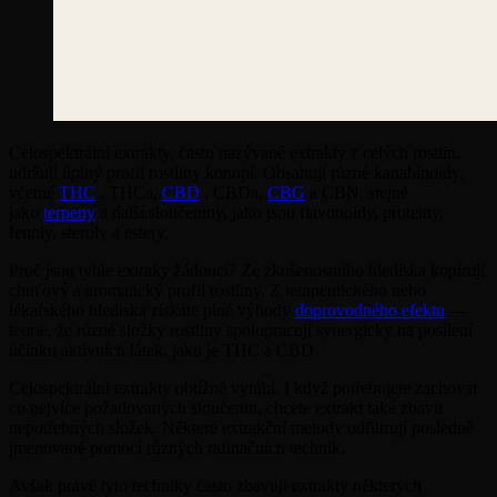
Celospektrální extrakty, často nazývané extrakty z celých rostlin,
udržují úplný profil rostliny konopí. Obsahují různé kanabinoidy,
včetně
THC
, THCa,
CBD
, CBDa,
CBG
a CBN, stejně
jako
terpeny
a další sloučeniny, jako jsou flavonoidy, proteiny,
fenoly, steroly a estery.
Proč jsou tyhle extraky žádoucí? Ze zkušenostního hlediska kopírují
chuťový a aromatický profil rostliny. Z terapeutického nebo
lékařského hlediska získáte plné výhody
doprovodného efektu
—
teorie, že různé složky rostliny spolupracují synergicky na posílení
účinku aktivních látek, jako je THC a CBD.
Celospektrální extrakty obtížně vyrábí. I když potřebujete zachovat
co nejvíce požadovaných sloučenin, chcete extrakt také zbavit
nepotřebných složek. Některé extrakční metody odfiltrují posledně
jmenované pomocí různých rafinačních technik.
Avšak právě tyto techniky často zbavují extrakty některých